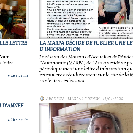
LLE LETTRE
LA MARPA DÉCIDE DE PUBLIER UNE LE
D'INFORMATION
 Pour
Le réseau des Maisons d'Accueil et de Réside
 lettre
l'Autonomie (MARPA) de l'Ain a décidé de pu
périodiquement une lettre d'information qu
retrouverez régulièrement sur le site de la 
Lire la suite
►
sur le lien ci-dessous.
ARCHIVES
-
MARPA LE RENON
- 18/04/2020
N D'ANNEE
Lire la suite
►