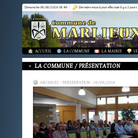
Dimanche 09/08/2026 08:49
|
Dernière mise à jour effectuée il y a 2 jours
PRÉSENTATION
PRÉSENTATION
DÉMARCHES FORMA
IN
TOURISME-COMMERCES-ARTISANS
BIBLIOTHÈQUE
OR
MARPA LE RENON
PLAN LOCAL URBAN
AS
VIE LOCALE
LES ANNONCES DE 
LA
ACTUALITÉS
PUBLICATIONS
GR
ACCUEIL
LA COMMUNE
LA MAIRIE
VI
LA COMMUNE / PRÉSENTATION
ARCHIVES
-
PRÉSENTATION
- 06/06/2014