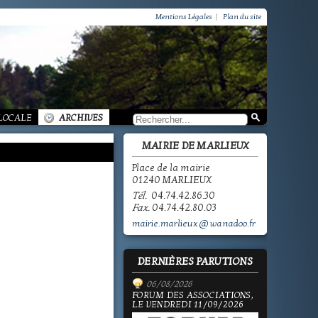
VIE PRATIQUE / GROUPEMENT PAROISSIAL
SCOLAIRE JEUNESSE / INFORMATIONS
Mentions Légales
|
Plan du site
SCOLAIRE JEUNESSE / ECOLE PUBLIQUE - INFORMATIONS
SCOLAIRE JEUNESSE / PÔLE ENFANCE
SCOLAIRE JEUNESSE / ECOLE PRIVÉE
VIE SOCIALE / ACTION SOCIALE
/ ECOLE PUBLIQUE - INFORMATIONS
 HISTOIRE DE MARLIEUX
/ LA VIE DES ASSOCIATIONS
E MARLIEUX
/ VIE LOCALE
 LOCALE
ARCHIVES
MAIRIE DE MARLIEUX
Place de la mairie
01240 MARLIEUX
Tél.
04.74.42.86.30
Fax.
04.74.42.80.03
mairie.marlieux@wanadoo.fr
DERNIÈRES PARUTIONS
06/08/2026
FORUM DES ASSOCIATIONS,
LE VENDREDI 11/09/2026