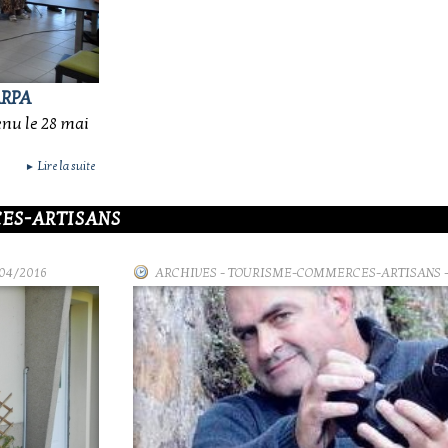
ARPA
enu le 28 mai
Lire la suite
►
ES-ARTISANS
/04/2016
ARCHIVES
-
TOURISME-COMMERCES-ARTISANS
-