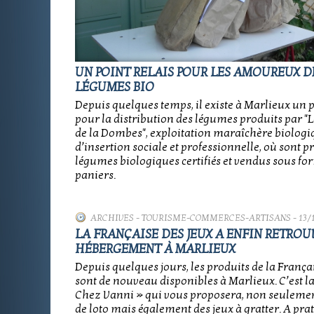
UN POINT RELAIS POUR LES AMOUREUX D
LÉGUMES BIO
Depuis quelques temps, il existe à Marlieux un p
pour la distribution des légumes produits par "L
de la Dombes", exploitation maraîchère biologi
d’insertion sociale et professionnelle, où sont p
légumes biologiques certifiés et vendus sous fo
paniers.
ARCHIVES
-
TOURISME-COMMERCES-ARTISANS
- 13/
LA FRANÇAISE DES JEUX A ENFIN RETROU
HÉBERGEMENT À MARLIEUX
Depuis quelques jours, les produits de la França
sont de nouveau disponibles à Marlieux. C’est la
Chez Vanni » qui vous proposera, non seulement
de loto mais également des jeux à gratter. A pra