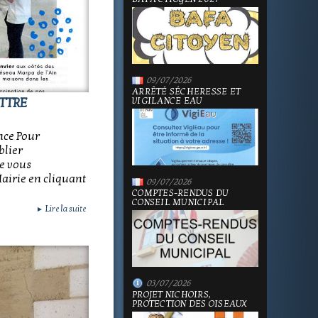
09/07/2026
ARRÊTÉ SÉCHERESSE ET
VIGILANCE EAU
TTRE
nce Pour
blier
e vous
Mairie en cliquant
09/07/2026
COMPTES-RENDUS DU
CONSEIL MUNICIPAL
Lire la suite
►
03/07/2026
PROJET NICHOIRS,
PROTECTION DES OISEAUX