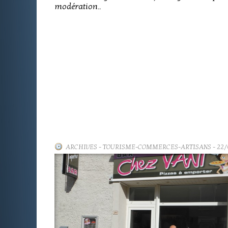
modération..
ARCHIVES
-
TOURISME-COMMERCES-ARTISANS
- 22/