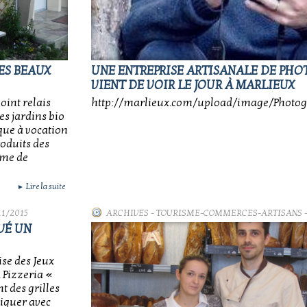
ES BEAUX
UNE ENTREPRISE ARTISANALE DE PH
VIENT DE VOIR LE JOUR À MARLIEUX
oint relais
http://marlieux.com/upload/image/Photogr
es jardins bio
que à vocation
roduits des
rme de
Lire la suite
►
11/2015
ARCHIVES
-
TOURISME-COMMERCES-ARTISANS
-
VÉ UN
ise des Jeux
 Pizzeria «
 des grilles
tiquer avec