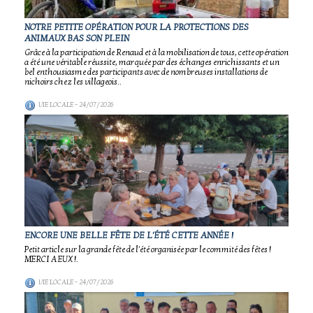
NOTRE PETITE OPÉRATION POUR LA PROTECTIONS DES
ANIMAUX BAS SON PLEIN
Grâce à la participation de Renaud et à la mobilisation de tous, cette opération
a été une véritable réussite, marquée par des échanges enrichissants et un
bel enthousiasme des participants avec de nombreuses installations de
nichoirs chez les villageois..
VIE LOCALE
- 24/07/2026
ENCORE UNE BELLE FÊTE DE L'ÉTÉ CETTE ANNÉE !
Petit article sur la grande fête de l'été organisée par le commité des fêtes !
MERCI A EUX !.
VIE LOCALE
- 24/07/2026