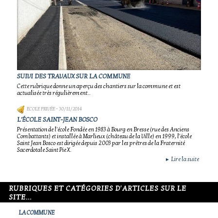
SUIVI DES TRAVAUX SUR LA COMMUNE
Cette rubrique donne un aperçu des chantiers sur la commune et est
actualisée très régulièrement..
ECOLE PRIVÉE
- 30/11/2014
L'ÉCOLE SAINT-JEAN BOSCO
Présentation de l'école Fondée en 1983 à Bourg en Bresse (rue des Anciens
Combattants) et installée à Marlieux (château de la Ville) en 1999, l'école
Saint Jean Bosco est dirigée depuis 2003 par les prêtres de la Fraternité
Sacerdotale Saint Pie X.
Lire la suite
►
RUBRIQUES ET CATÉGORIES D'ARTICLES SUR LE
SITE...
LA COMMUNE