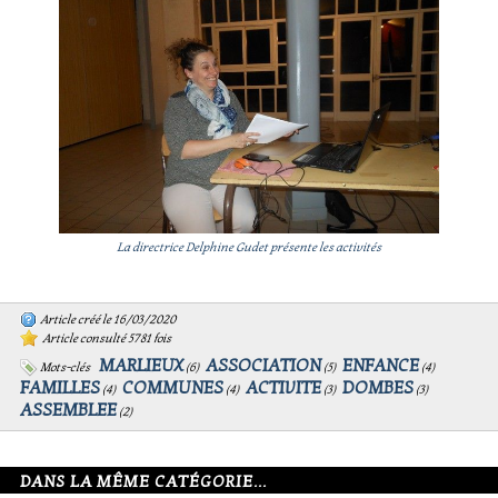
La directrice Delphine Gudet présente les activités
Article créé le 16/03/2020
Article consulté 5781 fois
MARLIEUX
ASSOCIATION
ENFANCE
Mots-clés
(
6
)
(
5
)
(
4
)
FAMILLES
COMMUNES
ACTIVITE
DOMBES
(
4
)
(
4
)
(
3
)
(
3
)
ASSEMBLEE
(
2
)
DANS LA MÊME CATÉGORIE...