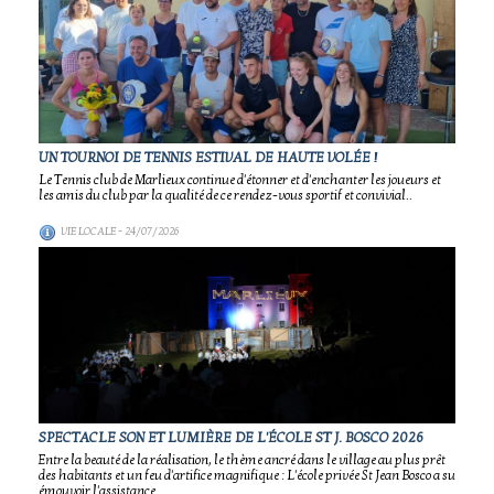
UN TOURNOI DE TENNIS ESTIVAL DE HAUTE VOLÉE !
Le Tennis club de Marlieux continue d'étonner et d'enchanter les joueurs et
les amis du club par la qualité de ce rendez-vous sportif et convivial..
VIE LOCALE
- 24/07/2026
SPECTACLE SON ET LUMIÈRE DE L'ÉCOLE ST J. BOSCO 2026
Entre la beauté de la réalisation, le thème ancré dans le village au plus prêt
des habitants et un feu d'artifice magnifique : L'école privée St Jean Bosco a su
émouvoir l'assistance..