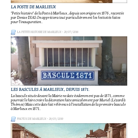
LA POSTE DE MARLIEUX
"Petite histoire" de la Poste à Marlieux , depuis son origine en 1876 , racontée
par Denise DIAS.On appréciera tout particulièrement les festivités faites
pour l'inauguration..
LA PETITE HISTOIRE DE MARLIEUX
- 29/07/2016
LES BASCULES À MARLIEUX , DEPUIS 1871.
La bascule située devant la Mairie ne date évidemment pas de 1871 , comme
pourrait le faire croire la décoration faite amicalement par Muriel (Lézard'à
Thèmes) Mais cette date fait référence à l'installation de la première bascule
à Marlieux en 1871..
PHOTOS DE MARLIEUX
- 29/03/2019