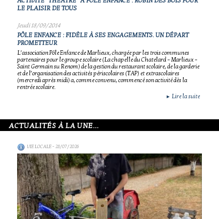
ACTIVITÉ "THÉATRE" À PÔLE ENFANCE : ROBIN DES BOIS POUR
LE PLAISIR DE TOUS
Jeudi 18/09/2014
PÔLE ENFANCE : FIDÈLE À SES ENGAGEMENTS. UN DÉPART
PROMETTEUR
L’association Pôle Enfance de Marlieux, chargée par les trois communes
partenaires pour le groupe scolaire (La chapelle du Chatelard – Marlieux –
Saint Germain su Renom) de la gestion du restaurant scolaire, de la garderie
et de l’organisation des activités périscolaires (TAP) et extrascolaires
(mercredi après midi) a, comme convenu, commencé son activité dès la
rentrée scolaire.
Lire la suite
►
ACTUALITÉS À LA UNE...
VIE LOCALE
- 28/07/2026