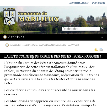
ACTUALITÉS
PUBLICATIONS
GROUPEMENT PAROISSIAL
ECOLE PRIVÉE
ACTION SOCIALE
PHOTOS DE MARLIEUX
/ VIE LOCALE
Mentions Légales
|
Plan du site
ARCHIVES
-
VIE PRATIQUE / LA VIE DES ASSOCIATIONS
- 02/07/2019
LA FETE COUNTRY DU COMITE DES FETES : SUPER JOURNEE !
L'équipe du Comité des Fêtes a beaucoup donné pour
l'organisation de cette Fête : installation de chapiteaux , des
tables , nettoyage du chemin de l'étang pour permettre la
promenade des chiens de traineaux , préparation de 300 repas
qui ont été servis à la fois sous les tentes et dans la salle des
Fêtes.
Les conditions caniculaires ont nécessité de puiser dans les
réserves...
Les Marliozards ont apprécié en nombre les 2 expositions de
vieilles voitures et d'engins agricoles , l'exhibition , malgré la