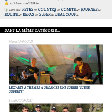
Article consulté 6209 fois
FETES
COUNTRY
COMITE
JOURNEE
Mots-clés
(
3
)
(
2
)
(
2
)
(
2
)
EQUIPE
REPAS
SUPER
BEAUCOUP
(
2
)
(
2
)
(
1
)
(
1
)
DANS LA MÊME CATÉGORIE...
Mardi 08/04/2025
LÉZ'ARTS À THÈMES A ORGANISÉ UNE SOIRÉE "SCÈNE
OUVERTE"
Lundi 10/03/2025