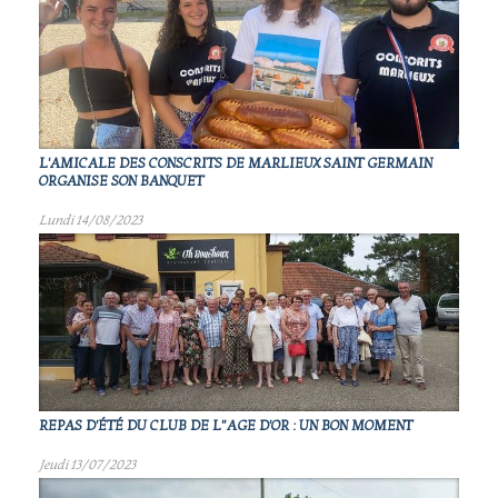
L'AMICALE DES CONSCRITS DE MARLIEUX SAINT GERMAIN
ORGANISE SON BANQUET
Lundi 14/08/2023
REPAS D'ÉTÉ DU CLUB DE L"AGE D'OR : UN BON MOMENT
Jeudi 13/07/2023