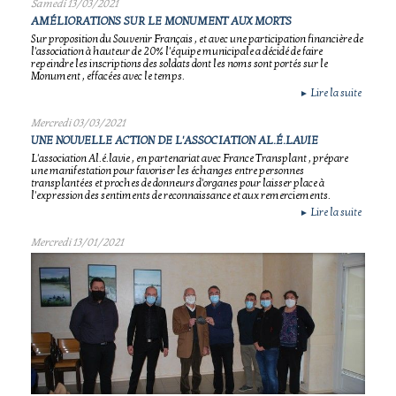
Samedi 13/03/2021
AMÉLIORATIONS SUR LE MONUMENT AUX MORTS
Sur proposition du Souvenir Français , et avec une participation financière de
l'association à hauteur de 20% l'équipe municipale a décidé de faire
repeindre les inscriptions des soldats dont les noms sont portés sur le
Monument , effacées avec le temps.
Lire la suite
►
Mercredi 03/03/2021
UNE NOUVELLE ACTION DE L'ASSOCIATION AL.É.LAVIE
L'association Al.é.lavie , en partenariat avec France Transplant , prépare
une manifestation pour favoriser les échanges entre personnes
transplantées et proches de donneurs d'organes pour laisser place à
l'expression des sentiments de reconnaissance et aux remerciements.
Lire la suite
►
Mercredi 13/01/2021