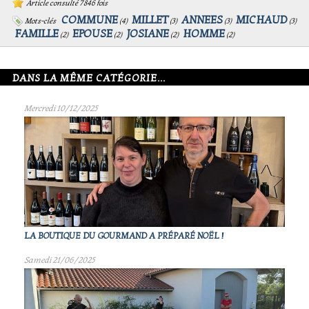
Article consulté 7846 fois
COMMUNE
MILLET
ANNEES
MICHAUD
Mots-clés
(
4
)
(
3
)
(
3
)
(
3
)
FAMILLE
EPOUSE
JOSIANE
HOMME
(
2
)
(
2
)
(
2
)
(
2
)
DANS LA MÊME CATÉGORIE...
Mercredi 10/12/2025
LA BOUTIQUE DU GOURMAND A PRÉPARÉ NOËL !
Samedi 21/06/2025