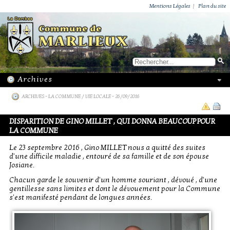
ACTUALITÉS
PUBLICATIONS
GROUPEMENT PAROISSIAL
ECOLE PRIVÉE
ACTION SOCIALE
PHOTOS DE MARLIEUX
/ VIE LOCALE
Mentions Légales
|
Plan du site
ARCHIVES
-
LA COMMUNE / VIE LOCALE
- 26/09/2016
DISPARITION DE GINO MILLET , QUI DONNA BEAUCOUP POUR
LA COMMUNE
Le 23 septembre 2016 , Gino MILLET nous a quitté des suites
d'une difficile maladie , entouré de sa famille et de son épouse
Josiane.
Chacun garde le souvenir d'un homme souriant , dévoué , d'une
gentillesse sans limites et dont le dévouement pour la Commune
s'est manifesté pendant de longues années.