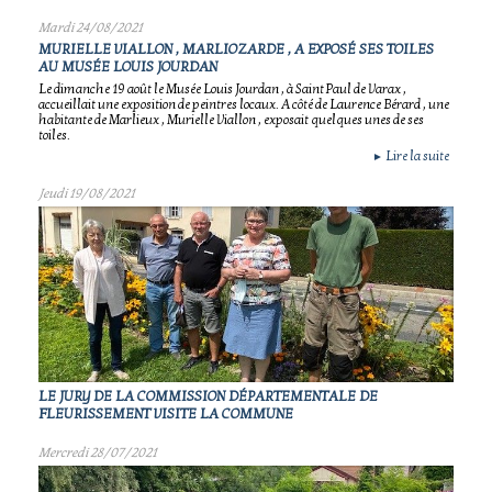
Mardi 24/08/2021
MURIELLE VIALLON , MARLIOZARDE , A EXPOSÉ SES TOILES
AU MUSÉE LOUIS JOURDAN
Le dimanche 19 août le Musée Louis Jourdan , à Saint Paul de Varax ,
accueillait une exposition de peintres locaux. A côté de Laurence Bérard , une
habitante de Marlieux , Murielle Viallon , exposait quelques unes de ses
toiles.
Lire la suite
►
Jeudi 19/08/2021
LE JURY DE LA COMMISSION DÉPARTEMENTALE DE
FLEURISSEMENT VISITE LA COMMUNE
Mercredi 28/07/2021