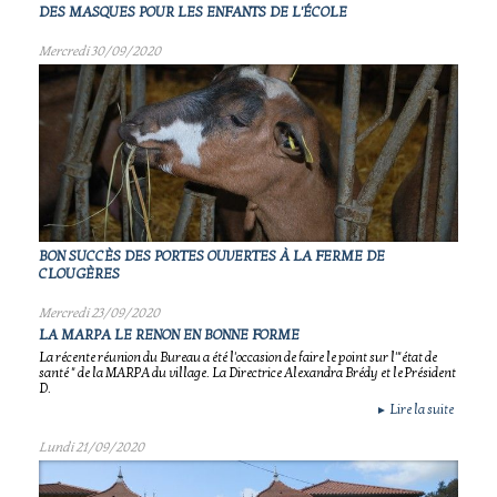
DES MASQUES POUR LES ENFANTS DE L'ÉCOLE
Mercredi 30/09/2020
BON SUCCÈS DES PORTES OUVERTES À LA FERME DE
CLOUGÈRES
Mercredi 23/09/2020
LA MARPA LE RENON EN BONNE FORME
La récente réunion du Bureau a été l'occasion de faire le point sur l'"état de
santé " de la MARPA du village. La Directrice Alexandra Brédy et le Président
D.
Lire la suite
►
Lundi 21/09/2020