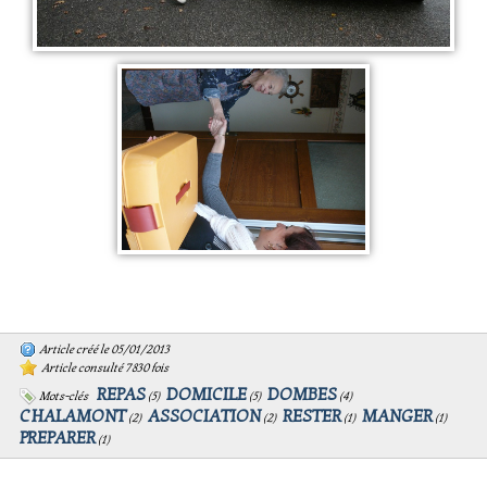
Article créé le 05/01/2013
Article consulté 7830 fois
REPAS
DOMICILE
DOMBES
Mots-clés
(
5
)
(
5
)
(
4
)
CHALAMONT
ASSOCIATION
RESTER
MANGER
(
2
)
(
2
)
(
1
)
(
1
)
PREPARER
(
1
)