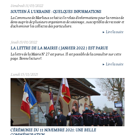
Vendredi 11/03/2022
SOUTIEN À L'UKRAINE : QUELQUES INFORMATIONS
La Commune de Marlieux se fait ici le relais d'informations pour la remise de
dons auprès de plusieurs organismes de voisinage , susceptibles de recevoir et
d'acheminer les collectes des particuliers.
Lire la suite
►
Jeudi 13/01/2022
LA LETTRE DE LA MAIRIE ( JANVIER 2022 ) EST PARUE
La lettre de la Mairie N° 27 est parue. Il est possible de la consulter sur cette
page. Bonne lecture !.
Lire la suite
►
Lundi 15/11/2021
CÉRÉMONIE DU 11 NOVEMBRE 2021: UNE BELLE