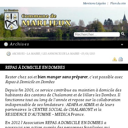
ACTUALITÉS
PUBLICATIONS
GROUPEMENT PAROISSIAL
ECOLE PRIVÉE
ACTION SOCIALE
PHOTOS DE MARLIEUX
/ VIE LOCALE
Mentions Légales
|
Plan du site
ARCHIVES
-
LA MAIRIE / LES ANNONCES DE LA MAIRIE
- 05/01/2013
REPAS À DOMICILE EN DOMBES
Rester chez soi et
bien manger sans préparer
, c’est possible avec
Repas à Domicile en Dombes
Depuis fin 2001, ce service contribue au maintien à domicile des
habitants des cantons de Chalamont et de Villars les Dombes. Il
fonctionne tout au long de l’année et repose sur la collaboration
indispensable de ses fondateurs : ADAPA et ADMR et de leurs
partenaires :le CENTRE SOCIAL de CHALAMONT et la
RESIDENCE D’AUTOMNE – MEDICA France.
En 2012 l’Association REPAS A DOMICILE EN DOMBES a
poursuivi son action auprès des personnes fragilisées qui