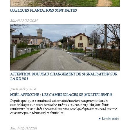
QUELQUES PLANTATIONS SONT FAITES
Mardi 10/12/2024
ATTENTION ! NOUVEAU CHANGEMENT DE SIGNALISATION SUR
LA RD 90 !
Jeudi 28/11/2024
NOÊL APPROCHE : LES CAMBRIOLAGES SE MULTIPLIENT !!!
Depuis quelques semaines il est constaté une forte augmentation des
cambriolages sur notre territoire, même et surtout en plein jour. Pour
combattre les activités de ces malfaiteurs, voici quelques mesures à mettre
en œuvre pour sécuriser les domiciles.
Lire la suite
►
Mardi 12/11/2024