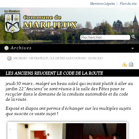
ACTUALITÉS
PUBLICATIONS
GROUPEMENT PAROISSIAL
ECOLE PRIVÉE
ACTION SOCIALE
PHOTOS DE MARLIEUX
/ VIE LOCALE
Mentions Légales
|
Plan du site
ARCHIVES
-
VIE PRATIQUE / LA VIE DES ASSOCIATIONS
- 01/04/2017
LES ANCIENS REVOIENT LE CODE DE LA ROUTE
jeudi 30 mars , malgré un beau soleil qui incitait plutôt à aller au
jardin 22 "Anciens"se sont réunis à la salle des Fêtes pour se
recycler dans le domaine de la conduite automobile et du code
de la route.
Exposé et diapos ont permis d'échanger sur les multiples sujets
que suscite ce vaste sujet !