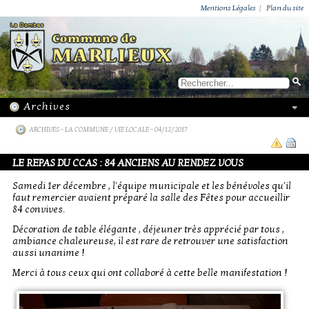
ACTUALITÉS
PUBLICATIONS
GROUPEMENT PAROISSIAL
ECOLE PRIVÉE
ACTION SOCIALE
PHOTOS DE MARLIEUX
/ VIE LOCALE
Mentions Légales
|
Plan du site
ARCHIVES
-
LA COMMUNE / VIE LOCALE
- 04/12/2017
LE REPAS DU CCAS : 84 ANCIENS AU RENDEZ VOUS
Samedi 1er décembre , l'équipe municipale et les bénévoles qu'il
faut remercier avaient préparé la salle des Fêtes pour accueillir
84 convives.
Décoration de table élégante , déjeuner très apprécié par tous ,
ambiance chaleureuse, il est rare de retrouver une satisfaction
aussi unanime !
Merci à tous ceux qui ont collaboré à cette belle manifestation !