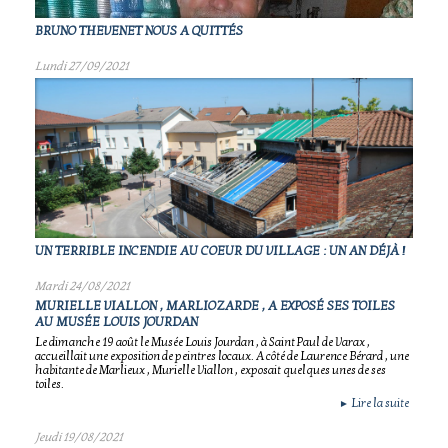
BRUNO THEVENET NOUS A QUITTÉS
Lundi 27/09/2021
UN TERRIBLE INCENDIE AU COEUR DU VILLAGE : UN AN DÉJÀ !
Mardi 24/08/2021
MURIELLE VIALLON , MARLIOZARDE , A EXPOSÉ SES TOILES
AU MUSÉE LOUIS JOURDAN
Le dimanche 19 août le Musée Louis Jourdan , à Saint Paul de Varax ,
accueillait une exposition de peintres locaux. A côté de Laurence Bérard , une
habitante de Marlieux , Murielle Viallon , exposait quelques unes de ses
toiles.
Lire la suite
►
Jeudi 19/08/2021