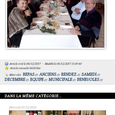
Article créé le 04/12/2017 - Modifié le 04/12/2017 13:05:40
Article consulté 6620 fois
REPAS
ANCIENS
RENDEZ
SAMEDI
Mots-clés
(
1
)
(
1
)
(
1
)
(
1
)
DECEMBRE
EQUIPE
MUNICIPALE
BENEVOLES
(
1
)
(
1
)
(
1
)
(
1
)
DANS LA MÊME CATÉGORIE...
Mercredi 10/12/2025