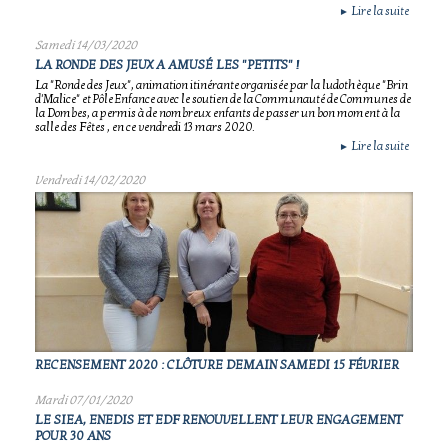
Lire la suite
►
Samedi 14/03/2020
LA RONDE DES JEUX A AMUSÉ LES "PETITS" !
La "Ronde des Jeux", animation itinérante organisée par la ludothèque "Brin
d'Malice" et Pôle Enfance avec le soutien de la Communauté de Communes de
la Dombes, a permis à de nombreux enfants de passer un bon moment à la
salle des Fêtes , en ce vendredi 13 mars 2020.
Lire la suite
►
Vendredi 14/02/2020
RECENSEMENT 2020 : CLÔTURE DEMAIN SAMEDI 15 FÉVRIER
Mardi 07/01/2020
LE SIEA, ENEDIS ET EDF RENOUVELLENT LEUR ENGAGEMENT
POUR 30 ANS