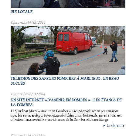
VIE LOCALE
Dimanche 14/12/2014
TELETHON DES SAPEURS POMPIERS À MARLIEUX : UN BEAU
SUCCÈS
Dimanche 30/11/2014
UN SITE INTERNET «D’AVENIR EN DOMBES » : LES ÉTANGS DE
LA DOMBES
Le Syndicat Mixte « Avenir en Dombes », vient de réaliser en partenariat
avec les services départementaux de l’Éducation Nationale, un site internet
afin de mieux connaitre les richesses de la Dombes et de ses étangs.
Lire la suite
►
Dimanche 16/11/2014