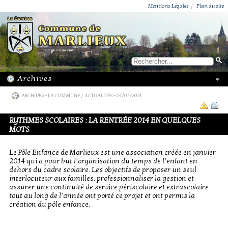
ACTUALITÉS
PUBLICATIONS
GROUPEMENT PAROISSIAL
ECOLE PRIVÉE
ACTION SOCIALE
PHOTOS DE MARLIEUX
/ VIE LOCALE
Mentions Légales
|
Plan du site
ARCHIVES
-
LA COMMUNE / ACTUALITÉS
- 04/07/2014
RYTHMES SCOLAIRES : LA RENTRÉE 2014 EN QUELQUES
MOTS
Le Pôle Enfance de Marlieux est une association créée en janvier
2014 qui a pour but l’organisation du temps de l’enfant en
dehors du cadre scolaire. Les objectifs de proposer un seul
interlocuteur aux familles, professionnaliser la gestion et
assurer une continuité de service périscolaire et extrascolaire
tout au long de l’année ont porté ce projet et ont permis la
création du pôle enfance.