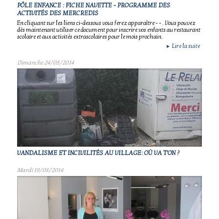
PÔLE ENFANCE : FICHE NAVETTE - PROGRAMME DES
ACTIVITÉS DES MERCREDIS
En cliquant sur les liens ci-dessous vous ferez apparaître - - . Vous pouvez
dès maintenant utiliser ce document pour inscrire vos enfants au restaurant
scolaire et aux activités extrascolaires pour le mois prochain.
Lire la suite
►
Dimanche 24/08/2014
VANDALISME ET INCIVILITÉS AU VILLAGE: OÙ VA T'ON ?
Mardi 19/08/2014