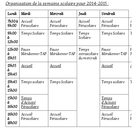
Organisation de la semaine scolaire pour 2014-2015 :
Lundi
Mardi
Mercredi
Jeudi
Vendredi
7h30 à
Accueil
Accueil
Accueil
Accueil
Accu
9h00
Périscolaire
Périscolaire
Périscolaire
Périscolaire
Péri
9h00
Temps Scolaire
Temps Scolaire
Temps
Temps Scolaire
Temp
à
Scolaire
12h00
12h00
Pause
Pause
Temps
Pause
Pau
à
Méridienne+TAP
Méridienne+TAP
extrascolaire
Méridienne+TAP
Mér
13h35
du mercredi
13h35
Accueil
Accueil
Accueil
Accu
à
13h45
13h45
Temps scolaire
Temps Scolaire
Temps scolaire
Temp
à
15h30
15h30
Temps
Temps
à
d’Activité
d’Activité
16h30
Périscolaire
Périscolaire
16h30
Accueil
Accueil
Accueil
Accu
à
Périscolaire
Périscolaire
Périscolaire
Péri
18h30