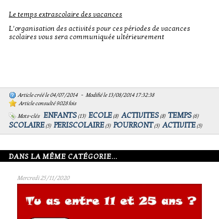
Le temps extrascolaire des vacances
L’organisation des activités pour ces périodes de vacances
scolaires vous sera communiquée ultérieurement
Article créé le 04/07/2014 - Modifié le 13/08/2014 17:32:38
Article consulté 9028 fois
ENFANTS
ECOLE
ACTIVITES
TEMPS
Mots-clés
(
13
)
(
8
)
(
8
)
(
6
)
SCOLAIRE
PERISCOLAIRE
POURRONT
ACTIVITE
(
5
)
(
5
)
(
5
)
(
5
)
DANS LA MÊME CATÉGORIE...
Mercredi 25/11/2020