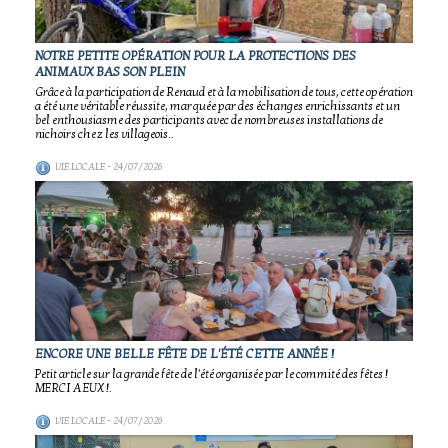
NOTRE PETITE OPÉRATION POUR LA PROTECTIONS DES
ANIMAUX BAS SON PLEIN
Grâce à la participation de Renaud et à la mobilisation de tous, cette opération
a été une véritable réussite, marquée par des échanges enrichissants et un
bel enthousiasme des participants avec de nombreuses installations de
nichoirs chez les villageois..
VIE LOCALE
- 24/07/2026
ENCORE UNE BELLE FÊTE DE L'ÉTÉ CETTE ANNÉE !
Petit article sur la grande fête de l'été organisée par le commité des fêtes !
MERCI A EUX !.
VIE LOCALE
- 24/07/2026