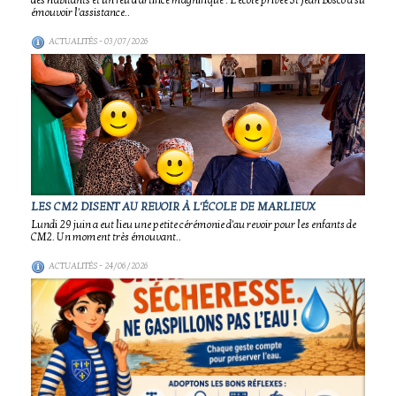
des habitants et un feu d'artifice magnifique : L'école privée St Jean Bosco a su
émouvoir l'assistance..
ACTUALITÉS
- 03/07/2026
LES CM2 DISENT AU REVOIR À L'ÉCOLE DE MARLIEUX
Lundi 29 juin a eut lieu une petite cérémonie d'au revoir pour les enfants de
CM2. Un moment très émouvant..
ACTUALITÉS
- 24/06/2026