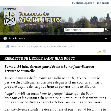
ACTUALITÉS
PUBLICATIONS
GROUPEMENT PAROISSIAL
ECOLE PRIVÉE
ACTION SOCIALE
PHOTOS DE MARLIEUX
/ VIE LOCALE
Mentions Légales
|
Plan du site
ARCHIVES
-
SCOLAIRE JEUNESSE / ECOLE PRIVÉE
- 30/06/2017
KERMESSE DE L'ÉCOLE SAINT JEAN BOSCO
Samedi 24 juin, dernier jour d'école à Saint-Jean-Bosco et
kermesse annuelle.
Après la messe de fin d'année célébrée par le Directeur sur le
perron du château, les convives dégustent un cochon tahitien
préparé depuis de longues heures par nos amis artilleurs.
L'après-midi est animé par le groupe folklorique du Pays
bressan et les enfants du primaire qui exécutent de nombreuses
danses avec costume et sabots de bois, au son des accordéons.
Les nombreux stands ne désemplissent pas jusqu'à tard dans la