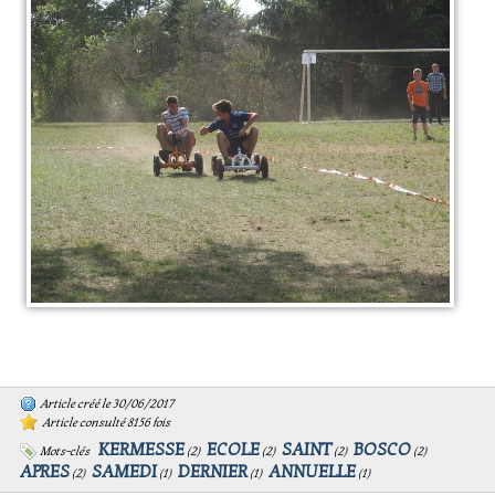
Article créé le 30/06/2017
Article consulté 8156 fois
KERMESSE
ECOLE
SAINT
BOSCO
Mots-clés
(
2
)
(
2
)
(
2
)
(
2
)
APRES
SAMEDI
DERNIER
ANNUELLE
(
2
)
(
1
)
(
1
)
(
1
)