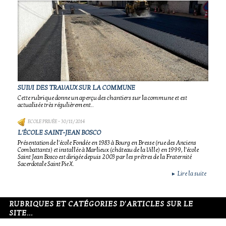
SUIVI DES TRAVAUX SUR LA COMMUNE
Cette rubrique donne un aperçu des chantiers sur la commune et est
actualisée très régulièrement..
ECOLE PRIVÉE
- 30/11/2014
L'ÉCOLE SAINT-JEAN BOSCO
Présentation de l'école Fondée en 1983 à Bourg en Bresse (rue des Anciens
Combattants) et installée à Marlieux (château de la Ville) en 1999, l'école
Saint Jean Bosco est dirigée depuis 2003 par les prêtres de la Fraternité
Sacerdotale Saint Pie X.
Lire la suite
►
RUBRIQUES ET CATÉGORIES D'ARTICLES SUR LE
SITE...