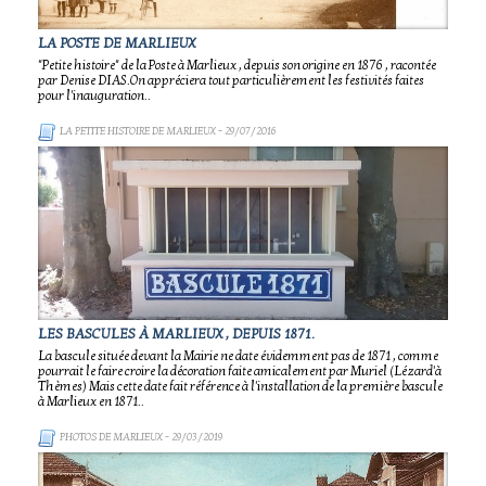
LA POSTE DE MARLIEUX
"Petite histoire" de la Poste à Marlieux , depuis son origine en 1876 , racontée
par Denise DIAS.On appréciera tout particulièrement les festivités faites
pour l'inauguration..
LA PETITE HISTOIRE DE MARLIEUX
- 29/07/2016
LES BASCULES À MARLIEUX , DEPUIS 1871.
La bascule située devant la Mairie ne date évidemment pas de 1871 , comme
pourrait le faire croire la décoration faite amicalement par Muriel (Lézard'à
Thèmes) Mais cette date fait référence à l'installation de la première bascule
à Marlieux en 1871..
PHOTOS DE MARLIEUX
- 29/03/2019