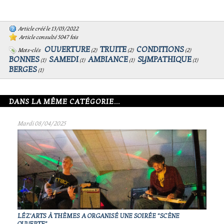
Article créé le 13/03/2022
Article consulté 5047 fois
OUVERTURE
TRUITE
CONDITIONS
Mots-clés
(
2
)
(
2
)
(
2
)
BONNES
SAMEDI
AMBIANCE
SYMPATHIQUE
(
1
)
(
1
)
(
1
)
(
1
)
BERGES
(
1
)
DANS LA MÊME CATÉGORIE...
Mardi 08/04/2025
LÉZ'ARTS À THÈMES A ORGANISÉ UNE SOIRÉE "SCÈNE