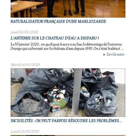
NATURALISATION FRANÇAISE D'UNE MARLIOZARDE
Jeudi 30/01/2020
L'ANTENNE SUR LE CHATEAU D'EAU A DISPARU !
Le 30 janvier 2020 , en quelques heurs a eu lieu le démontage de l'antenne
Orange qui culminait sur le château d'eau depuis 1993. On s'était habitué ....
Lire la suite
►
Mardi 14/01/2020
INCIVILITÉS : ON PEUT PARFOIS RÉSOUDRE LES PROBLÈMES...
Lundi 13/01/2020