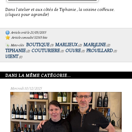
Dans l'atelier et aux côtés de Tiphanie , la voisine coiffeuse.
(cliquez pour agrandir)
Article créé le 21/03/2015
Article consulté 32163 fois
BOUTIQUE
MARLIEUX
MARYLINE
Mots-clés
(
3
)
(
2
)
(
2
)
TIPHANIE
COUTURIERE
OUVRE
PROVILLARD
(
2
)
(
1
)
(
1
)
(
1
)
VIENT
(
1
)
DANS LA MÊME CATÉGORIE...
Mercredi 10/12/2025