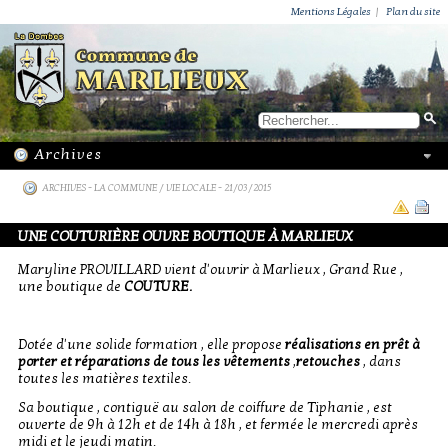
ACTUALITÉS
PUBLICATIONS
GROUPEMENT PAROISSIAL
ECOLE PRIVÉE
ACTION SOCIALE
PHOTOS DE MARLIEUX
/ VIE LOCALE
Mentions Légales
|
Plan du site
ARCHIVES
-
LA COMMUNE / VIE LOCALE
- 21/03/2015
UNE COUTURIÈRE OUVRE BOUTIQUE À MARLIEUX
Maryline PROVILLARD vient d'ouvrir à Marlieux , Grand Rue ,
une boutique de
COUTURE.
Dotée d'une solide formation , elle propose
réalisations en prêt à
porter et réparations de tous les vêtements
,
retouches
, dans
toutes les matières textiles.
Sa boutique , contiguë au salon de coiffure de Tiphanie , est
ouverte de 9h à 12h et de 14h à 18h , et fermée le mercredi après
midi et le jeudi matin.