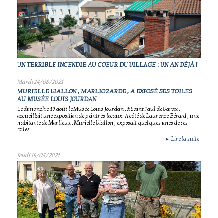
UN TERRIBLE INCENDIE AU COEUR DU VILLAGE : UN AN DÉJÀ !
Mardi 24/08/2021
MURIELLE VIALLON , MARLIOZARDE , A EXPOSÉ SES TOILES
AU MUSÉE LOUIS JOURDAN
Le dimanche 19 août le Musée Louis Jourdan , à Saint Paul de Varax ,
accueillait une exposition de peintres locaux. A côté de Laurence Bérard , une
habitante de Marlieux , Murielle Viallon , exposait quelques unes de ses
toiles.
Lire la suite
►
Jeudi 19/08/2021