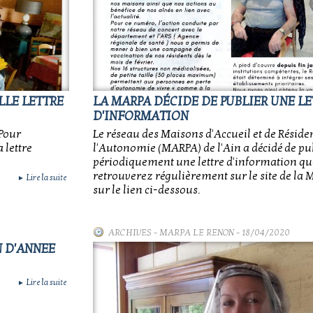
LLE LETTRE
LA MARPA DÉCIDE DE PUBLIER UNE LE
D'INFORMATION
 Pour
Le réseau des Maisons d'Accueil et de Réside
 lettre
l'Autonomie (MARPA) de l'Ain a décidé de pu
périodiquement une lettre d'information qu
retrouverez régulièrement sur le site de la 
Lire la suite
►
sur le lien ci-dessous.
ARCHIVES
-
MARPA LE RENON
- 18/04/2020
N D'ANNEE
Lire la suite
►