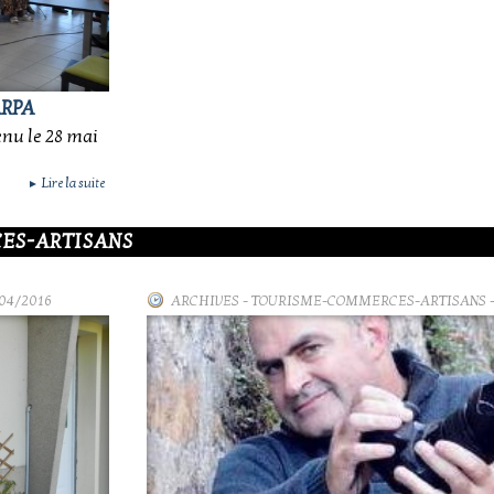
ARPA
enu le 28 mai
Lire la suite
►
ES-ARTISANS
/04/2016
ARCHIVES
-
TOURISME-COMMERCES-ARTISANS
-