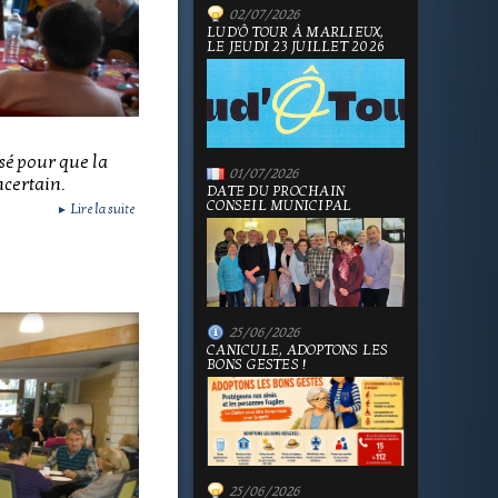
02/07/2026
LUD'Ô TOUR À MARLIEUX,
LE JEUDI 23 JUILLET 2026
sé pour que la
01/07/2026
ncertain.
DATE DU PROCHAIN
CONSEIL MUNICIPAL
Lire la suite
►
25/06/2026
CANICULE, ADOPTONS LES
BONS GESTES !
25/06/2026