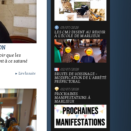
03/07/2026
LES CM2 DISENT AU REVOIR
À L'ÉCOLE DE MARLIEUX
ON
ir que les
nt à ce satané
02/07/2026
Lire la suite
BRUITS DE VOISINAGE -
►
MODIFICATION DE L'ARRÊTÉ
PRÉFECTORAL
02/07/2026
PROCHAINES
MANIFESTATIONS À
MARLIEUX