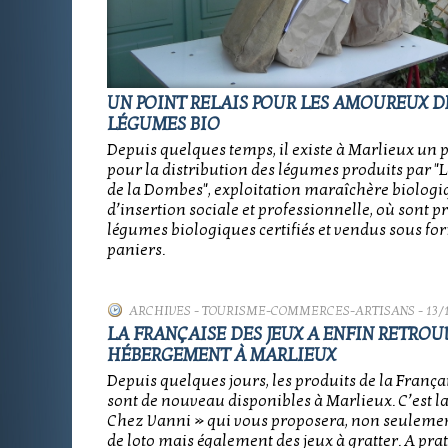
UN POINT RELAIS POUR LES AMOUREUX D
LÉGUMES BIO
Depuis quelques temps, il existe à Marlieux un p
pour la distribution des légumes produits par "L
de la Dombes", exploitation maraîchère biologi
d’insertion sociale et professionnelle, où sont p
légumes biologiques certifiés et vendus sous fo
paniers.
ARCHIVES
-
TOURISME-COMMERCES-ARTISANS
- 13/
LA FRANÇAISE DES JEUX A ENFIN RETROU
HÉBERGEMENT À MARLIEUX
Depuis quelques jours, les produits de la França
sont de nouveau disponibles à Marlieux. C’est la
Chez Vanni » qui vous proposera, non seulement
de loto mais également des jeux à gratter. A pra