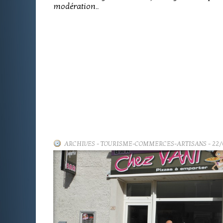
modération..
ARCHIVES
-
TOURISME-COMMERCES-ARTISANS
- 22/