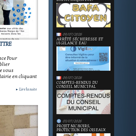
09/07/2026
ARRÊTÉ SÉCHERESSE ET
VIGILANCE EAU
TTRE
nce Pour
blier
e vous
Mairie en cliquant
09/07/2026
COMPTES-RENDUS DU
CONSEIL MUNICIPAL
Lire la suite
►
03/07/2026
PROJET NICHOIRS,
PROTECTION DES OISEAUX