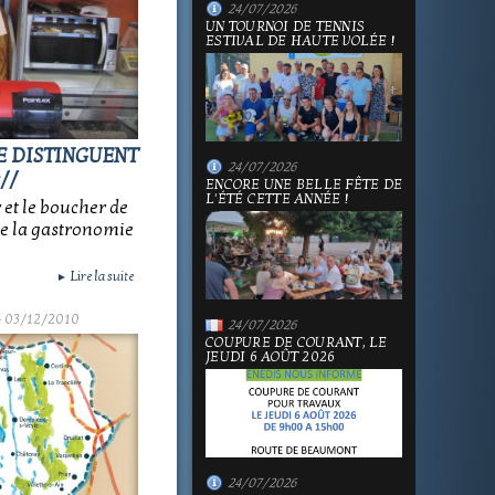
24/07/2026
UN TOURNOI DE TENNIS
ESTIVAL DE HAUTE VOLÉE !
E DISTINGUENT
24/07/2026
//
ENCORE UNE BELLE FÊTE DE
L'ÉTÉ CETTE ANNÉE !
 et le boucher de
de la gastronomie
Lire la suite
►
 03/12/2010
24/07/2026
COUPURE DE COURANT, LE
JEUDI 6 AOÛT 2026
24/07/2026