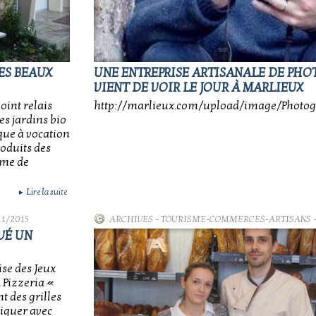
ES BEAUX
UNE ENTREPRISE ARTISANALE DE PH
VIENT DE VOIR LE JOUR À MARLIEUX
oint relais
http://marlieux.com/upload/image/Photogr
es jardins bio
que à vocation
roduits des
rme de
Lire la suite
►
11/2015
ARCHIVES
-
TOURISME-COMMERCES-ARTISANS
-
VÉ UN
ise des Jeux
 Pizzeria «
 des grilles
tiquer avec