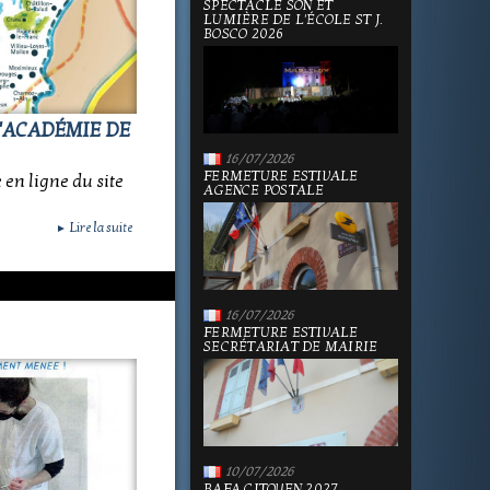
SPECTACLE SON ET
LUMIÈRE DE L'ÉCOLE ST J.
BOSCO 2026
L'ACADÉMIE DE
16/07/2026
FERMETURE ESTIVALE
 en ligne du site
AGENCE POSTALE
Lire la suite
►
16/07/2026
FERMETURE ESTIVALE
SECRÉTARIAT DE MAIRIE
10/07/2026
BAFA CITOYEN 2027