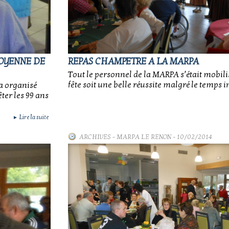
DOYENNE DE
REPAS CHAMPETRE A LA MARPA
Tout le personnel de la MARPA s’était mobili
fête soit une belle réussite malgré le temps i
a organisé
ter les 99 ans
Lire la suite
►
ARCHIVES
-
MARPA LE RENON
- 10/02/2014