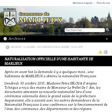
ACTUALITÉS
PUBLICATIONS
GROUPEMENT PAROISSIAL
ECOLE PRIVÉE
ACTION SOCIALE
PHOTOS DE MARLIEUX
/ VIE LOCALE
Mentions Légales
|
Plan du site
ARCHIVES
-
LA MAIRIE / LES ANNONCES DE LA MAIRIE
- 02/11/2015
NATURALISATION OFFICIELLE D'UNE HABITANTE DE
MARLIEUX
Après en avoir fait la demande il y a quelques mois , une
habitante de MARLIEUX a obtenu la nationalité Française.
Vendredi 30 octobre 2015 , Madame Petra IBLOVA d’origine
Tchèque a reçu des mains de Monsieur Le Préfet De l’ Ain, les
documents attestant sa nouvelle nationalité lors d’une
cérémonie solennelle dans le grand salon de la préfecture.
Auparavant, elle a assisté avec les autres demandeurs de la
Nationalité Française à une conférence sur le fonctionnement de
l’état, des communes ,des départements et des régions.