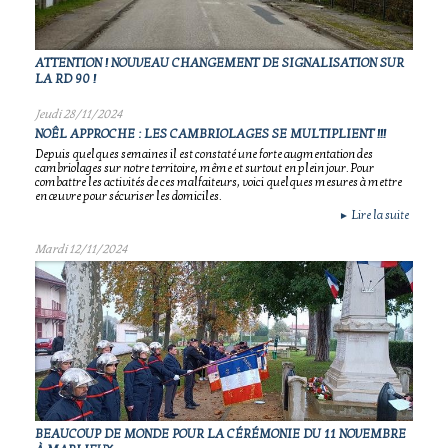
ATTENTION ! NOUVEAU CHANGEMENT DE SIGNALISATION SUR
LA RD 90 !
Jeudi 28/11/2024
NOÊL APPROCHE : LES CAMBRIOLAGES SE MULTIPLIENT !!!
Depuis quelques semaines il est constaté une forte augmentation des
cambriolages sur notre territoire, même et surtout en plein jour. Pour
combattre les activités de ces malfaiteurs, voici quelques mesures à mettre
en œuvre pour sécuriser les domiciles.
Lire la suite
►
Mardi 12/11/2024
BEAUCOUP DE MONDE POUR LA CÉRÉMONIE DU 11 NOVEMBRE