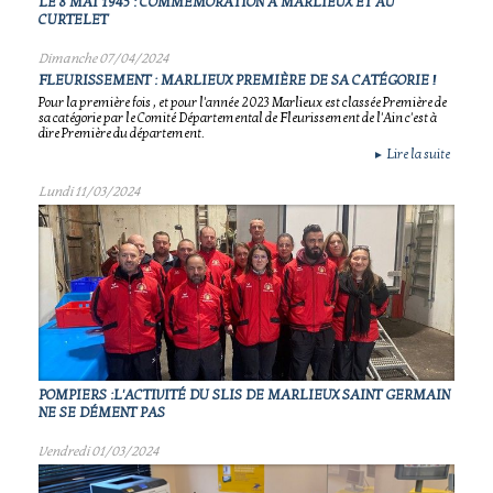
LE 8 MAI 1945 : COMMÉMORATION À MARLIEUX ET AU
CURTELET
Dimanche 07/04/2024
FLEURISSEMENT : MARLIEUX PREMIÈRE DE SA CATÉGORIE !
Pour la première fois , et pour l'année 2023 Marlieux est classée Première de
sa catégorie par le Comité Départemental de Fleurissement de l'Ain c'est à
dire Première du département.
Lire la suite
►
Lundi 11/03/2024
POMPIERS :L'ACTIVITÉ DU SLIS DE MARLIEUX SAINT GERMAIN
NE SE DÉMENT PAS
Vendredi 01/03/2024