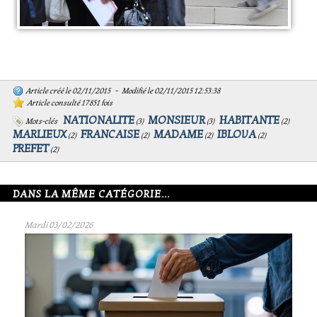
Article créé le 02/11/2015 - Modifié le 02/11/2015 12:53:38
Article consulté 17851 fois
NATIONALITE
MONSIEUR
HABITANTE
Mots-clés
(
3
)
(
3
)
(
2
)
MARLIEUX
FRANCAISE
MADAME
IBLOVA
(
2
)
(
2
)
(
2
)
(
2
)
PREFET
(
2
)
DANS LA MÊME CATÉGORIE...
Mardi 03/02/2026