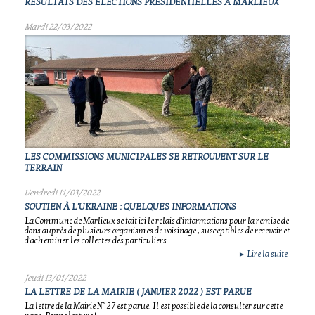
RÉSULTATS DES ÉLECTIONS PRÉSIDENTIELLES À MARLIEUX
Mardi 22/03/2022
LES COMMISSIONS MUNICIPALES SE RETROUVENT SUR LE
TERRAIN
Vendredi 11/03/2022
SOUTIEN À L'UKRAINE : QUELQUES INFORMATIONS
La Commune de Marlieux se fait ici le relais d'informations pour la remise de
dons auprès de plusieurs organismes de voisinage , susceptibles de recevoir et
d'acheminer les collectes des particuliers.
Lire la suite
►
Jeudi 13/01/2022
LA LETTRE DE LA MAIRIE ( JANVIER 2022 ) EST PARUE
La lettre de la Mairie N° 27 est parue. Il est possible de la consulter sur cette