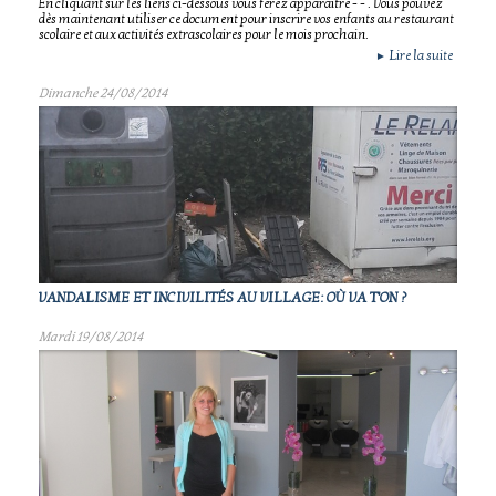
En cliquant sur les liens ci-dessous vous ferez apparaître - - . Vous pouvez
dès maintenant utiliser ce document pour inscrire vos enfants au restaurant
scolaire et aux activités extrascolaires pour le mois prochain.
Lire la suite
►
Dimanche 24/08/2014
VANDALISME ET INCIVILITÉS AU VILLAGE: OÙ VA T'ON ?
Mardi 19/08/2014