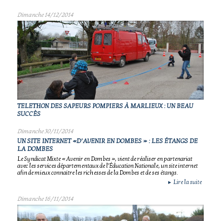
Dimanche 14/12/2014
TELETHON DES SAPEURS POMPIERS À MARLIEUX : UN BEAU
SUCCÈS
Dimanche 30/11/2014
UN SITE INTERNET «D’AVENIR EN DOMBES » : LES ÉTANGS DE
LA DOMBES
Le Syndicat Mixte « Avenir en Dombes », vient de réaliser en partenariat
avec les services départementaux de l’Éducation Nationale, un site internet
afin de mieux connaitre les richesses de la Dombes et de ses étangs.
Lire la suite
►
Dimanche 16/11/2014