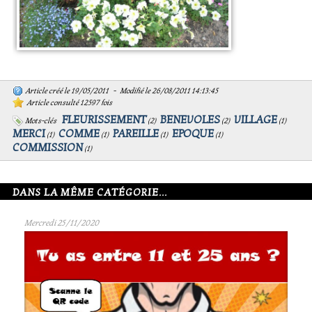
Article créé le 19/05/2011 - Modifié le 26/08/2011 14:13:45
Article consulté 12597 fois
FLEURISSEMENT
BENEVOLES
VILLAGE
Mots-clés
(
2
)
(
2
)
(
1
)
MERCI
COMME
PAREILLE
EPOQUE
(
1
)
(
1
)
(
1
)
(
1
)
COMMISSION
(
1
)
DANS LA MÊME CATÉGORIE...
Mercredi 25/11/2020