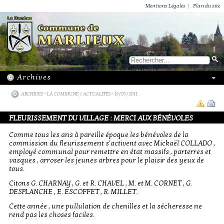
ACTUALITÉS
PUBLICATIONS
GROUPEMENT PAROISSIAL
ECOLE PRIVÉE
ACTION SOCIALE
PHOTOS DE MARLIEUX
/ VIE LOCALE
Mentions Légales
|
Plan du site
ARCHIVES
-
LA COMMUNE / ACTUALITÉS
- 19/05/2011
FLEURISSEMENT DU VILLAGE : MERCI AUX BÉNÉVOLES
Comme tous les ans à pareille époque les bénévoles de la
commission du fleurissement s'activent avec Mickaël COLLADO ,
employé communal pour remettre en état massifs , parterres et
vasques , arroser les jeunes arbres pour le plaisir des yeux de
tous.
Citons G. CHARNAY , G. et R. CHAVEL , M. et M. CORNET , G.
DESPLANCHE , E. ESCOFFET , R. MILLET.
Cette année , une pullulation de chenilles et la sécheresse ne
rend pas les choses faciles.