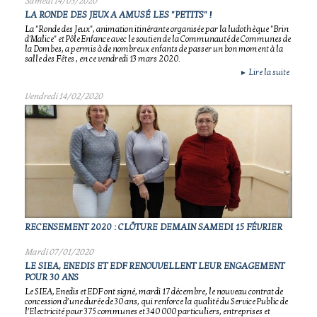
Samedi 14/03/2020
LA RONDE DES JEUX A AMUSÉ LES "PETITS" !
La "Ronde des Jeux", animation itinérante organisée par la ludothèque "Brin
d'Malice" et Pôle Enfance avec le soutien de la Communauté de Communes de
la Dombes, a permis à de nombreux enfants de passer un bon moment à la
salle des Fêtes , en ce vendredi 13 mars 2020.
Lire la suite
►
Vendredi 14/02/2020
RECENSEMENT 2020 : CLÔTURE DEMAIN SAMEDI 15 FÉVRIER
Mardi 07/01/2020
LE SIEA, ENEDIS ET EDF RENOUVELLENT LEUR ENGAGEMENT
POUR 30 ANS
Le SIEA, Enedis et EDF ont signé, mardi 17 décembre, le nouveau contrat de
concession d’une durée de 30 ans, qui renforce la qualité du Service Public de
l’Electricité pour 375 communes et 340 000 particuliers, entreprises et