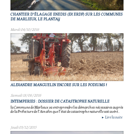
CHANTIER D’ÉLAGAGE ENEDIS (EX ERDF) SUR LES COMMUNES
DE MARLIEUX, LE PLANTAY
Mardi 04/10/2016
ALEXANDRE MANGUELIN ENCORE SUR LES PODIUMS !
Samedi 18/06/2016
INTEMPERIES : DOSSIER DE CATASTROPHE NATURELLE
la Commune de Marlieux va entreprendre les démarches nécessaires auprès
de la Préfecture de l’Ain afin que l’état de catastrophe naturelle soit avéré..
Lire la suite
►
Jeudi 03/12/2015