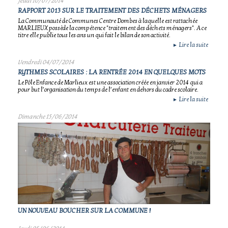
Jeudi 10/07/2014
RAPPORT 2013 SUR LE TRAITEMENT DES DÉCHETS MÉNAGERS
La Communauté de Communes Centre Dombes à laquelle est rattachée
MARLIEUX possède la compétence "traitement des déchets ménagers". A ce
titre elle publie tous les ans un qui fait le bilan de son activité.
Lire la suite
►
Vendredi 04/07/2014
RYTHMES SCOLAIRES : LA RENTRÉE 2014 EN QUELQUES MOTS
Le Pôle Enfance de Marlieux est une association créée en janvier 2014 qui a
pour but l’organisation du temps de l’enfant en dehors du cadre scolaire.
Lire la suite
►
Dimanche 15/06/2014
UN NOUVEAU BOUCHER SUR LA COMMUNE !