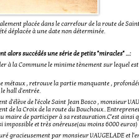
itialement placée dans le carrefour de la route de Sain
 été déplacée à une date non déterminée.
t alors succédés une série de petits "miracles" ...:
er à la Commune le minime tènement sur lequel est
de métaux , retrouve la partie manquante , profond
 le hall d'entrée.
ent d'élève de l'école Saint Jean Bosco , monsieur V
ent de la Croix de la route du Bouchoux.. Entreprene
 maire de participer à sa restauration.C'est ainsi q
i impossible et très onéreuse(au moins 6000 euros)
stauré gracieusement par monsieur VAUGELADE et l'e