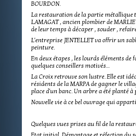
BOURDON.
La restauration de la partie métallique
LAMAGAT , ancien plombier de MARLIEU
de leur temps à décaper , souder , refaire
L'entreprise JENTELLET va offrir un sabl
peinture.
En deux étapes , les lourds éléments de fo
quelques conseillers motivés...
La Croix retrouve son lustre. Elle est id
résidents de la MARPA de gagner le vil
place d'un banc. Un arbre a été planté à
Nouvelle vie à ce bel ouvrage qui appartie
Quelques vues prises au fil de la restau
Etat initial. Démontage et réfection du so