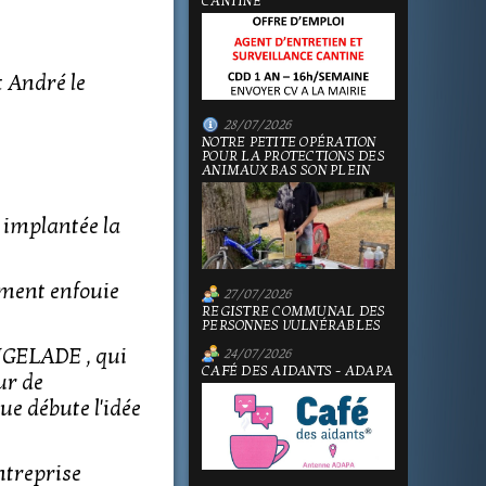
CANTINE
t André le
28/07/2026
NOTRE PETITE OPÉRATION
POUR LA PROTECTIONS DES
ANIMAUX BAS SON PLEIN
 implantée la
ément enfouie
27/07/2026
REGISTRE COMMUNAL DES
PERSONNES VULNÉRABLES
AUGELADE , qui
24/07/2026
CAFÉ DES AIDANTS - ADAPA
ur de
ue débute l'idée
ntreprise