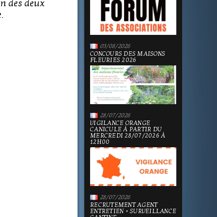
'un des deux
.
03/08/2026
CONCOURS DES MAISONS
FLEURIES 2026
28/07/2026
VIGILANCE ORANGE
CANICULE À PARTIR DU
MERCREDI 28/07/2026 À
12H00
28/07/2026
RECRUTEMENT AGENT
ENTRETIEN + SURVEILLANCE