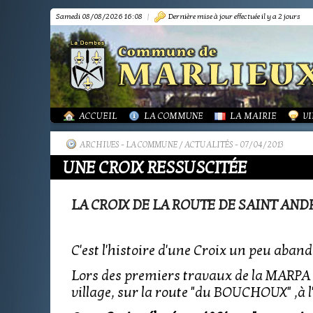
Samedi 08/08/2026 16:08
|
Dernière mise à jour effectuée il y a 2 jours
PRÉSENTATION
PRÉSENTATION
DÉMARCHES FORMA
IN
TOURISME-COMMERCES-ARTISANS
BIBLIOTHÈQUE
OR
MARPA LE RENON
PLAN LOCAL URBAN
AS
VIE LOCALE
LES ANNONCES DE 
LA
ACTUALITÉS
PUBLICATIONS
GR
ACCUEIL
LA COMMUNE
LA MAIRIE
VI
ARCHIVES
-
LA COMMUNE / ACTUALITÉS
- 07/04/2013
UNE CROIX RESSUSCITÉE
LA CROIX DE LA ROUTE DE SAINT ANDR
C'est l'histoire d'une Croix un peu aband
Lors des premiers travaux de la MARPA l'a
village, sur la route "du BOUCHOUX" ,à l