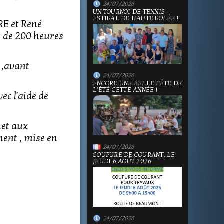
24/07/2026
UN TOURNOI DE TENNIS
ESTIVAL DE HAUTE VOLÉE !
RE et René
 de 200 heures
 ,avant
24/07/2026
ENCORE UNE BELLE FÊTE DE
L'ÉTÉ CETTE ANNÉE !
ec l'aide de
met aux
ent , mise en
24/07/2026
COUPURE DE COURANT, LE
JEUDI 6 AOÛT 2026
24/07/2026