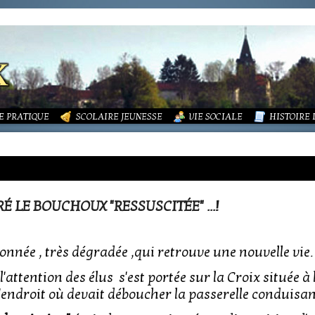
LITÉS
FORMATIONS
DURES MÉNAGÈRES ET ASSAINISSEMENT
ISME (PLU)
SOCIATIONS
ECOLE PUBLIQUE - INFORMATIONS
LA MAIRIE
 VIE DES ASSOCIATIONS
PÔLE ENFANCE
LA PETITE
OUPEMENT PAROISSIAL
ECOLE PRIVÉE
ACTION SOCIALE
PHOTOS D
E PRATIQUE
SCOLAIRE JEUNESSE
VIE SOCIALE
HISTOIRE
É LE BOUCHOUX "RESSUSCITÉE" ...!
onnée , très dégradée ,qui retrouve une nouvelle vie.
ttention des élus s'est portée sur la Croix située à 
'endroit où devait déboucher la passerelle conduisan