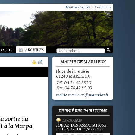
VIE PRATIQUE / GROUPEMENT PAROISSIAL
SCOLAIRE JEUNESSE / INFORMATIONS
Mentions Légales
|
Plan du site
SCOLAIRE JEUNESSE / ECOLE PUBLIQUE - INFORMATIONS
SCOLAIRE JEUNESSE / PÔLE ENFANCE
SCOLAIRE JEUNESSE / ECOLE PRIVÉE
VIE SOCIALE / ACTION SOCIALE
/ ECOLE PUBLIQUE - INFORMATIONS
 HISTOIRE DE MARLIEUX
/ LA VIE DES ASSOCIATIONS
E MARLIEUX
/ VIE LOCALE
 LOCALE
ARCHIVES
MAIRIE DE MARLIEUX
Place de la mairie
01240 MARLIEUX
Tél.
04.74.42.86.30
Fax.
04.74.42.80.03
mairie.marlieux@wanadoo.fr
DERNIÈRES PARUTIONS
la sortie du
06/08/2026
t à la Marpa.
FORUM DES ASSOCIATIONS,
LE VENDREDI 11/09/2026