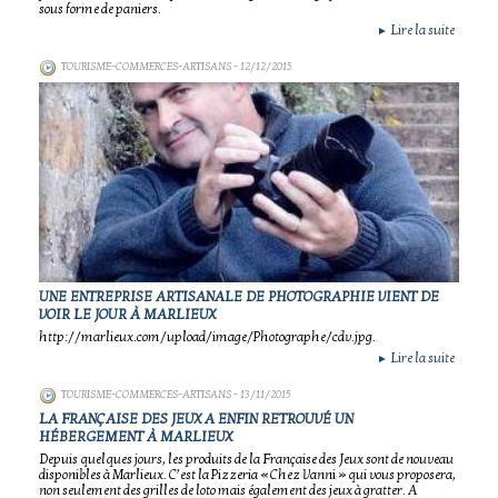
sous forme de paniers.
Lire la suite
►
TOURISME-COMMERCES-ARTISANS
- 12/12/2015
UNE ENTREPRISE ARTISANALE DE PHOTOGRAPHIE VIENT DE
VOIR LE JOUR À MARLIEUX
http://marlieux.com/upload/image/Photographe/cdv.jpg.
Lire la suite
►
TOURISME-COMMERCES-ARTISANS
- 13/11/2015
LA FRANÇAISE DES JEUX A ENFIN RETROUVÉ UN
HÉBERGEMENT À MARLIEUX
Depuis quelques jours, les produits de la Française des Jeux sont de nouveau
disponibles à Marlieux. C’est la Pizzeria « Chez Vanni » qui vous proposera,
non seulement des grilles de loto mais également des jeux à gratter. A