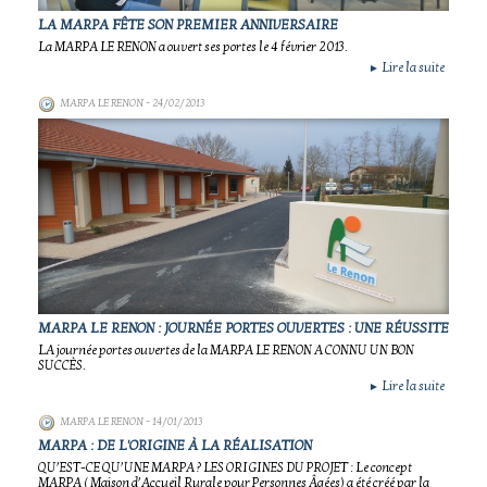
LA MARPA FÊTE SON PREMIER ANNIVERSAIRE
La MARPA LE RENON a ouvert ses portes le 4 février 2013.
Lire la suite
►
MARPA LE RENON
- 24/02/2013
MARPA LE RENON : JOURNÉE PORTES OUVERTES : UNE RÉUSSITE
LA journée portes ouvertes de la MARPA LE RENON A CONNU UN BON
SUCCÈS.
Lire la suite
►
MARPA LE RENON
- 14/01/2013
MARPA : DE L'ORIGINE À LA RÉALISATION
QU’EST-CE QU’UNE MARPA ? LES ORIGINES DU PROJET : Le concept
MARPA ( Maison d’Accueil Rurale pour Personnes Âgées) a été créé par la