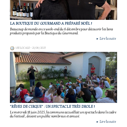
LA BOUTIQUE DU GOURMAND A PRÉPARÉ NOËL !
Beaucoup de monde en ce week-end du 6 décembre pour découvrir les bons
produits proposés par la Boutique du Gourmand.
Lire la suite
►
VIE LOCALE
- 21/06/2025
"RÊVES DE CIRQUE" : UN SPECTACLE TRÈS DROLE !
Le mercredi 18 juin 2025, la commune accueillait un spectacle dans le cadre
du festival , devant un public nombreux et amusé.
Lire la suite
►