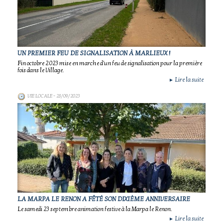
UN PREMIER FEU DE SIGNALISATION À MARLIEUX !
Fin octobre 2023 mise en marche d'un feu de signalisation pour la première
fois dans le Village.
Lire la suite
►
VIE LOCALE
- 28/09/2023
LA MARPA LE RENON A FÊTÉ SON DIXIÈME ANNIVERSAIRE
Le samedi 23 septembre animation festive à la Marpa le Renon.
Lire la suite
►