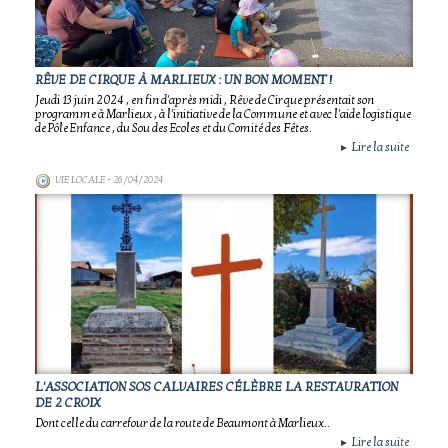
RÊVE DE CIRQUE À MARLIEUX : UN BON MOMENT !
Jeudi 13 juin 2024 , en fin d'après midi , Rêve de Cirque présentait son
programme à Marlieux , à l'initiative de la Commune et avec l'aide logistique
de Pôle Enfance , du Sou des Ecoles et du Comité des Fêtes.
Lire la suite
►
VIE LOCALE
- 26/04/2024
L'ASSOCIATION SOS CALVAIRES CÉLÈBRE LA RESTAURATION
DE 2 CROIX
Dont celle du carrefour de la route de Beaumont à Marlieux..
Lire la suite
►