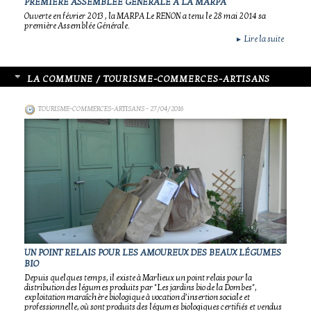
PREMIÈRE ASSEMBLÉE GÉNÉRALE À LA MARPA
Ouverte en février 2013 , la MARPA Le RENON a tenu le 28 mai 2014 sa
première Assemblée Générale.
Lire la suite
►
LA COMMUNE / TOURISME-COMMERCES-ARTISANS
TOURISME-COMMERCES-ARTISANS
- 27/04/2016
UN POINT RELAIS POUR LES AMOUREUX DES BEAUX LÉGUMES
BIO
Depuis quelques temps, il existe à Marlieux un point relais pour la
distribution des légumes produits par "Les jardins bio de la Dombes",
exploitation maraîchère biologique à vocation d’insertion sociale et
professionnelle, où sont produits des légumes biologiques certifiés et vendus