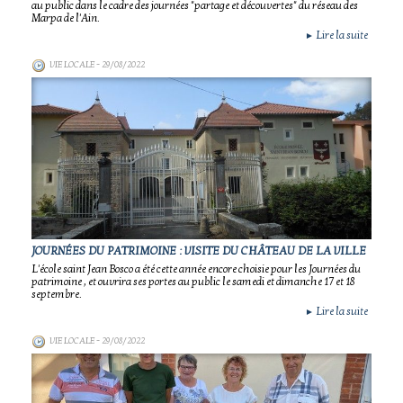
au public dans le cadre des journées "partage et découvertes" du réseau des
Marpa de l'Ain.
Lire la suite
►
VIE LOCALE
- 29/08/2022
JOURNÉES DU PATRIMOINE : VISITE DU CHÂTEAU DE LA VILLE
L'école saint Jean Bosco a été cette année encore choisie pour les Journées du
patrimoine , et ouvrira ses portes au public le samedi et dimanche 17 et 18
septembre.
Lire la suite
►
VIE LOCALE
- 29/08/2022