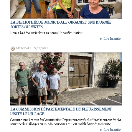
LA BIBLIOTHÈQUE MUNICIPALE ORGANISE UNE JOURNÉE
PORTES OUVERTES
Venez la découvrir dans sa nouvelle configuration..
Lire la suite
►
VIE LOCALE
- 24/08/2023
LA COMMISSION DÉPARTEMENTALE DE FLEURISSEMENT
VISITE LE VILLAGE.
Comme tous les ans la Commission Départementale du fleurissement fait la
tournée des villages en vue du concours qui est établi l'année suivante.
Lire la suite
►