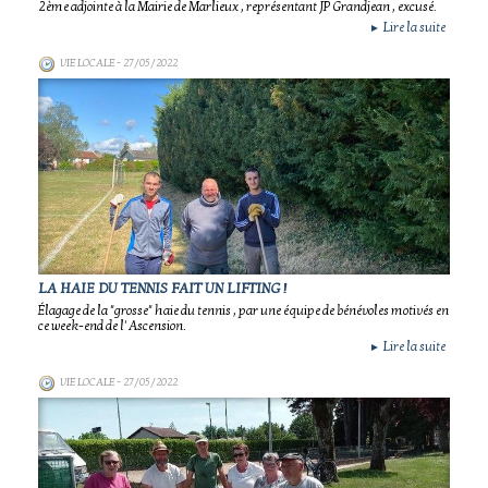
2ème adjointe à la Mairie de Marlieux , représentant JP Grandjean , excusé.
Lire la suite
►
VIE LOCALE
- 27/05/2022
LA HAIE DU TENNIS FAIT UN LIFTING !
Élagage de la "grosse" haie du tennis , par une équipe de bénévoles motivés en
ce week-end de l' Ascension.
Lire la suite
►
VIE LOCALE
- 27/05/2022