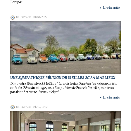
Le repas.
Lire la suite
►
VIE LOCALE
- 28/10/2022
UNE SYMPATHIQUE RÉUNION DE VIEILLES 2CV À MARLIEUX
Dimanche 16 octobre 22 le Club " La croisée des Deuches " se retrouvait à la
salle des Fêtes du village , sous l'impulsion de Francis Pestelle , adhérent
passionné et conseiller municipal.
Lire la suite
►
VIE LOCALE
- 04/10/2022