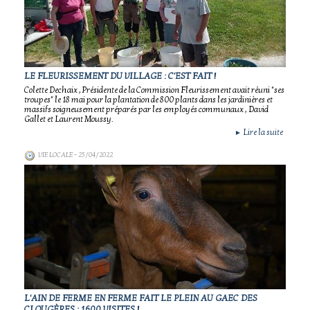
LE FLEURISSEMENT DU VILLAGE : C'EST FAIT !
Colette Dechaix , Présidente de la Commission Fleurissement avait réuni "ses
troupes" le 18 mai pour la plantation de 800 plants dans les jardinières et
massifs soigneusement préparés par les employés communaux , David
Gallet et Laurent Moussy.
Lire la suite
►
VIE LOCALE
- 25/04/2022
L'AIN DE FERME EN FERME FAIT LE PLEIN AU GAEC DES
CLOUGÈRES : 1600 VISITES !