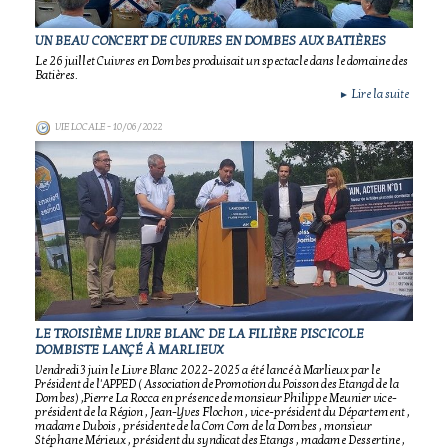
UN BEAU CONCERT DE CUIVRES EN DOMBES AUX BATIÈRES
Le 26 juillet Cuivres en Dombes produisait un spectacle dans le domaine des
Batières.
Lire la suite
►
VIE LOCALE
- 10/06/2022
LE TROISIÈME LIVRE BLANC DE LA FILIÈRE PISCICOLE
DOMBISTE LANÇÉ À MARLIEUX
Vendredi 3 juin le Livre Blanc 2022-2025 a été lancé à Marlieux par le
Président de l'APPED ( Association de Promotion du Poisson des Etangd de la
Dombes) ,Pierre La Rocca en présence de monsieur Philippe Meunier vice-
président de la Région , Jean-Yves Flochon , vice-président du Département ,
madame Dubois , présidente de la Com Com de la Dombes , monsieur
Stéphane Mérieux , président du syndicat des Etangs , madame Dessertine ,