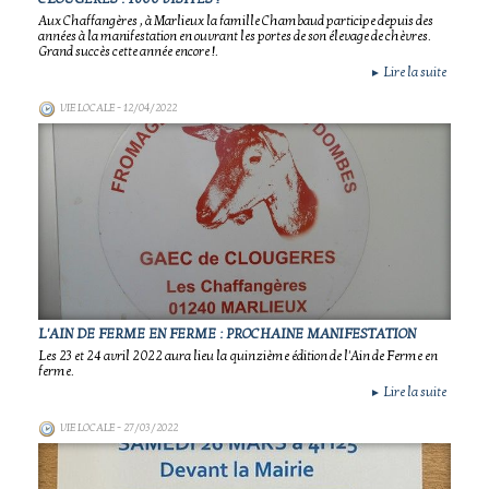
Aux Chaffangères , à Marlieux la famille Chambaud participe depuis des
années à la manifestation en ouvrant les portes de son élevage de chèvres.
Grand succès cette année encore !.
Lire la suite
►
VIE LOCALE
- 12/04/2022
L'AIN DE FERME EN FERME : PROCHAINE MANIFESTATION
Les 23 et 24 avril 2022 aura lieu la quinzième édition de l'Ain de Ferme en
ferme.
Lire la suite
►
VIE LOCALE
- 27/03/2022