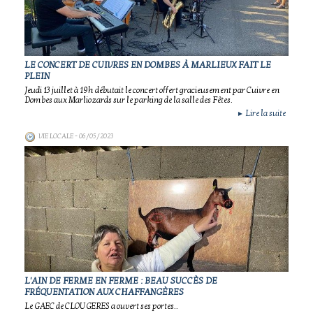
LE CONCERT DE CUIVRES EN DOMBES À MARLIEUX FAIT LE
PLEIN
Jeudi 13 juillet à 19h débutait le concert offert gracieusement par Cuivre en
Dombes aux Marliozards sur le parking de la salle des Fêtes.
Lire la suite
►
VIE LOCALE
- 06/05/2023
L'AIN DE FERME EN FERME : BEAU SUCCÈS DE
FRÉQUENTATION AUX CHAFFANGÈRES
Le GAEC de CLOUGERES a ouvert ses portes..