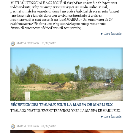
MUTUALITE SOCIALE AGRICOLE : il s’agit d’un ensemble de logements
indépendants, adaptés aux personnes âgées issues du milieu rural,
permettant de les maintenir dans leur cadre habituel de vie en satisfaisant
leur besoin de sécurité, dans une ambiance familiale. 2 critères
incontournables sont associés au label MARPA : - Un maximum de 24
résidents accueillis dans une vingtaine de logements permanents,
éventuellement complétée d’accueil temporaire,.
Lire la suite
►
MARPA LE RENON
- 16/12/2012
RÉCEPTION DES TRAVAUX POUR LA MARPA DE MARLIEUX
TRAVAUX PRATIQUEMENT TERMINES POUR LA MARPA DE MARLIEUX.
Lire la suite
►
MARPA LE RENON
- 01/12/2012