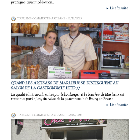
pratiquer avec modération..
Lire la suite
►
TOURISME-COMMERCES-ARTISANS
- 13/11/2015
QUAND LES ARTISANS DE MARLIEUX SE DISTINGUENT AU
SALON DE LA GASTRONOMIE.HTTP://
La qualité du travail réalisé par le boulanger et le boucher de Marlieux est
reconnue par le jury du salon de la gastronomie de Bourg en Bresse.
Lire la suite
►
TOURISME-COMMERCES-ARTISANS
- 22/09/2013