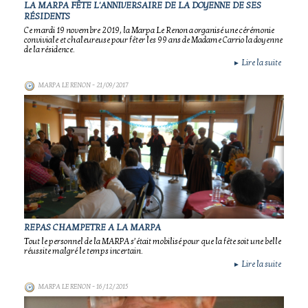
LA MARPA FÊTE L'ANNIVERSAIRE DE LA DOYENNE DE SES
RÉSIDENTS
Ce mardi 19 novembre 2019, la Marpa Le Renon a organisé une cérémonie
conviviale et chaleureuse pour fêter les 99 ans de Madame Carrio la doyenne
de la résidence.
Lire la suite
►
MARPA LE RENON
- 21/09/2017
REPAS CHAMPETRE A LA MARPA
Tout le personnel de la MARPA s’était mobilisé pour que la fête soit une belle
réussite malgré le temps incertain.
Lire la suite
►
MARPA LE RENON
- 16/12/2015