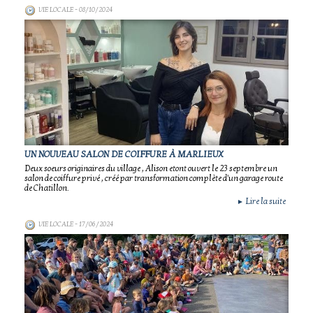
VIE LOCALE
- 08/10/2024
UN NOUVEAU SALON DE COIFFURE À MARLIEUX
Deux soeurs originaires du village , Alison etont ouvert le 23 septembre un
salon de coiffure privé , créé par transformation complète d'un garage route
de Chatillon.
Lire la suite
►
VIE LOCALE
- 17/06/2024