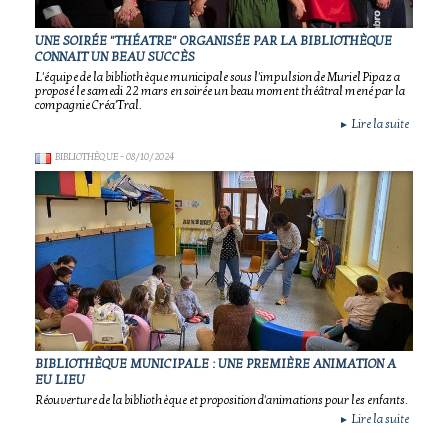
UNE SOIRÉE "THÉATRE" ORGANISÉE PAR LA BIBLIOTHÈQUE
CONNAIT UN BEAU SUCCÈS
L'équipe de la bibliothèque municipale sous l'impulsion de Muriel Pipaz a
proposé le samedi 22 mars en soirée un beau moment théâtral mené par la
compagnie Créa'Tral.
Lire la suite
►
BIBLIOTHÈQUE
- 08/10/2024
BIBLIOTHÈQUE MUNICIPALE : UNE PREMIÈRE ANIMATION A
EU LIEU
Réouverture de la bibliothèque et proposition d'animations pour les enfants.
Lire la suite
►