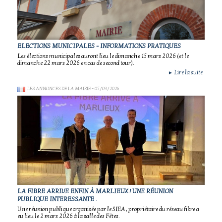
ELECTIONS MUNICIPALES - INFORMATIONS PRATIQUES
Les élections municipales auront lieu le dimanche 15 mars 2026 (et le
dimanche 22 mars 2026 en cas de second tour).
Lire la suite
►
LES ANNONCES DE LA MAIRIE
- 05/03/2026
LA FIBRE ARRIVE ENFIN À MARLIEUX ! UNE RÉUNION
PUBLIQUE INTERESSANTE .
Une réunion publique organisée par le SIEA , propriétaire du réseau fibre a
eu lieu le 2 mars 2026 à la salle des Fêtes.