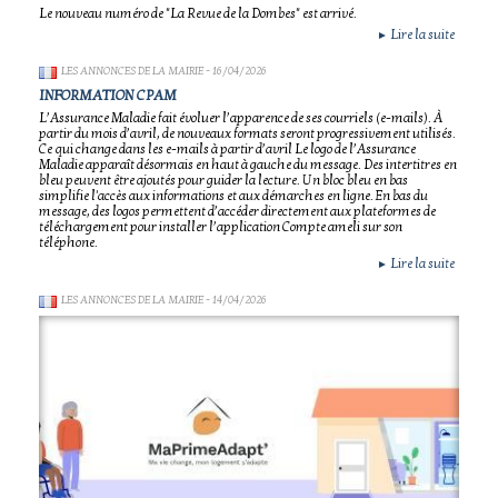
Le nouveau numéro de "La Revue de la Dombes" est arrivé.
Lire la suite
►
LES ANNONCES DE LA MAIRIE
- 16/04/2026
INFORMATION CPAM
L’Assurance Maladie fait évoluer l’apparence de ses courriels (e-mails). À
partir du mois d’avril, de nouveaux formats seront progressivement utilisés.
Ce qui change dans les e-mails à partir d’avril Le logo de l’Assurance
Maladie apparaît désormais en haut à gauche du message. Des intertitres en
bleu peuvent être ajoutés pour guider la lecture. Un bloc bleu en bas
simplifie l'accès aux informations et aux démarches en ligne. En bas du
message, des logos permettent d’accéder directement aux plateformes de
téléchargement pour installer l’application Compte ameli sur son
téléphone.
Lire la suite
►
LES ANNONCES DE LA MAIRIE
- 14/04/2026