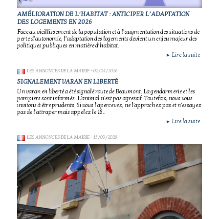
AMÉLIORATION DE L’HABITAT : ANTICIPER L’ADAPTATION
DES LOGEMENTS EN 2026
Face au vieillissement de la population et à l’augmentation des situations de
perte d’autonomie, l’adaptation des logements devient un enjeu majeur des
politiques publiques en matière d’habitat.
Lire la suite
►
LES ANNONCES DE LA MAIRIE
- 02/04/2026
SIGNALEMENT VARAN EN LIBERTÉ
Un varan en liberté a été signalé route de Beaumont. La gendarmerie et les
pompiers sont informés. L'animal n'est pas agressif. Toutefois, nous vous
invitons à être prudents. Si vous l'apercevez, ne l'approchez pas et n'essayez
pas de l'attraper mais appelez le 18..
Lire la suite
►
LES ANNONCES DE LA MAIRIE
- 15/03/2026