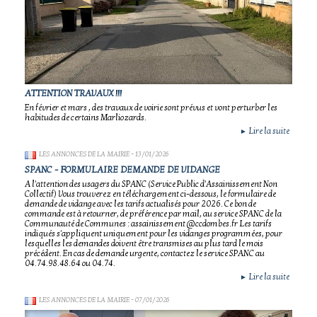
ATTENTION TRAVAUX !!!
En février et mars , des travaux de voirie sont prévus et vont perturber les
habitudes de certains Marliozards.
Lire la suite
►
LES ANNONCES DE LA MAIRIE
- 13/01/2026
SPANC - FORMULAIRE DEMANDE DE VIDANGE
A l'attention des usagers du SPANC (Service Public d'Assainissement Non
Collectif) Vous trouverez en téléchargement ci-dessous, le formulaire de
demande de vidange avec les tarifs actualisés pour 2026. Ce bon de
commande est à retourner, de préférence par mail, au service SPANC de la
Communauté de Communes : assainissement@ccdombes.fr Les tarifs
indiqués s'appliquent uniquement pour les vidanges programmées, pour
lesquelles les demandes doivent être transmises au plus tard le mois
précédent. En cas de demande urgente, contactez le service SPANC au
04.74.98.48.64 ou 04.74.
Lire la suite
►
LES ANNONCES DE LA MAIRIE
- 07/01/2026