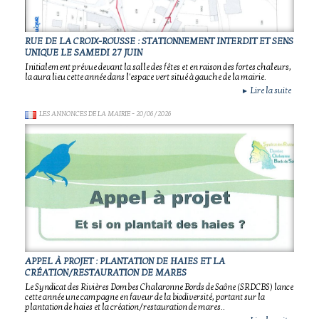
RUE DE LA CROIX-ROUSSE : STATIONNEMENT INTERDIT ET SENS
UNIQUE LE SAMEDI 27 JUIN
Initialement prévue devant la salle des fêtes et en raison des fortes chaleurs,
la aura lieu cette année dans l'espace vert situé à gauche de la mairie.
Lire la suite
►
LES ANNONCES DE LA MAIRIE
- 20/06/2026
APPEL À PROJET : PLANTATION DE HAIES ET LA
CRÉATION/RESTAURATION DE MARES
Le Syndicat des Rivières Dombes Chalaronne Bords de Saône (SRDCBS) lance
cette année une campagne en faveur de la biodiversité, portant sur la
plantation de haies et la création/restauration de mares..