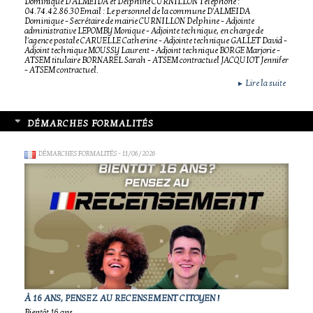
Dominique D'ALMEIDA et Delphine CURNILLON Téléphone :
04.74.42.86.30 Email : Le personnel de la commune D'ALMEIDA
Dominique - Secrétaire de mairie CURNILLON Delphine - Adjointe
administrative LEPOMBY Monique - Adjointe technique, en charge de
l'agence postale CARUELLE Catherine - Adjointe technique GALLET David -
Adjoint technique MOUSSY Laurent - Adjoint technique BORGE Marjorie -
ATSEM titulaire BORNAREL Sarah - ATSEM contractuel JACQUIOT Jennifer
- ATSEM contractuel.
Lire la suite
►
DÉMARCHES FORMALITÉS
DÉMARCHES FORMALITÉS
- 11/06/2026
À 16 ANS, PENSEZ AU RECENSEMENT CITOYEN !
Bientôt 16 ans.