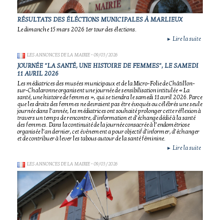
RÉSULTATS DES ÉLÉCTIONS MUNICIPALES À MARLIEUX
Le dimanche 15 mars 2026 1er tour des élections.
Lire la suite
►
LES ANNONCES DE LA MAIRIE
- 09/03/2026
JOURNÉE "LA SANTÉ, UNE HISTOIRE DE FEMMES", LE SAMEDI
11 AVRIL 2026
Les médiatrices des musées municipaux et de la Micro-Folie de Châtillon-
sur-Chalaronne organisent une journée de sensibilisation intitulée « La
santé, une histoire de femmes », qui se tiendra le samedi 11 avril 2026. Parce
que les droits des femmes ne devraient pas être évoqués ou célébrés une seule
journée dans l’année, les médiatrices ont souhaité prolonger cette réflexion à
travers un temps de rencontre, d’information et d’échange dédié à la santé
des femmes. Dans la continuité de la journée consacrée à l’endométriose
organisée l’an dernier, cet événement a pour objectif d’informer, d’échanger
et de contribuer à lever les tabous autour de la santé féminine.
Lire la suite
►
LES ANNONCES DE LA MAIRIE
- 09/03/2026