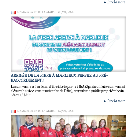
Lire la suite
►
LES ANNONCES DE LA MAIRIE
- 03/03/2026
ARRIVÉE DE LA FIBRE À MARLIEUX, PENSEZ AU PRÉ-
RACCORDEMENT !
La commune est en train d’être fibrée par le SIEA (Syndicat Intercommunal
d'énergie et de e-communication de l'Ain), organisme public propriétaire du
réseau LIAin.
Lire la suite
►
LES ANNONCES DE LA MAIRIE
- 02/03/2026