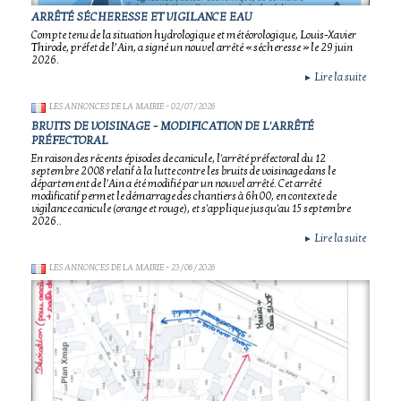
ARRÊTÉ SÉCHERESSE ET VIGILANCE EAU
Compte tenu de la situation hydrologique et météorologique, Louis-Xavier
Thirode, préfet de l’Ain, a signé un nouvel arrêté « sécheresse » le 29 juin
2026.
Lire la suite
►
LES ANNONCES DE LA MAIRIE
- 02/07/2026
BRUITS DE VOISINAGE - MODIFICATION DE L'ARRÊTÉ
PRÉFECTORAL
En raison des récents épisodes de canicule, l'arrêté préfectoral du 12
septembre 2008 relatif à la lutte contre les bruits de voisinage dans le
département de l'Ain a été modifié par un nouvel arrêté. Cet arrêté
modificatif permet le démarrage des chantiers à 6h00, en contexte de
vigilance canicule (orange et rouge), et s'applique jusqu'au 15 septembre
2026..
Lire la suite
►
LES ANNONCES DE LA MAIRIE
- 23/06/2026