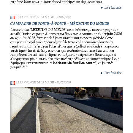
en place. Nous vous invitons donc à anticiper vos déplacements..
Lire la suite
►
LES ANNONCES DE LA MAIRIE
- 22/05/2026
CAMPAGNE DE PORTE-À-PORTE - MÉDECINS DU MONDE
L'association "MÉDECINS DU MONDE" nous informe qu'une campagne de
sensibilisation en porte-à-porte aura lieux sur la commune du 1er juin 2026
au 4 juillet 2026, à raison de 3 jours maximum sur cette période. Cette
campagne a également pour objectif de trouver de nouveaux donateurs
réguliers mais ne fera pas l'objet d'une quête (collecte de fonds en espèce ou
en chèque). En effet, les personnes qui souhaitent soutenir l'association
rempliront un bulletin en ligne, validé par une signature électronique et
s’engageront pour un soutien mensuel en prélèvement automatique. Leur
équipe pourra rencontrer les habitants du lundi au samedi, en journée
jusqu'à 21h.
Lire la suite
►
LES ANNONCES DE LA MAIRIE
- 19/05/2026