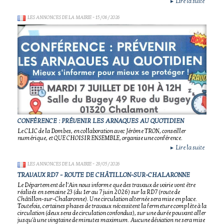
Lire la suite
►
LES ANNONCES DE LA MAIRIE
- 15/06/2026
CONFÉRENCE : PRÉVENIR LES ARNAQUES AU QUOTIDIEN
Le CLIC de la Dombes, en collaboration avec Jérôme TRON, conseiller
numérique, et QUE CHOISIR ENSEMBLE, organise une conférence.
Lire la suite
►
LES ANNONCES DE LA MAIRIE
- 29/05/2026
TRAVAUX RD7 - ROUTE DE CHÂTILLON-SUR-CHALARONNE
Le Département de l'Ain nous informe que des travaux de voirie vont être
réalisés en semaine 23 (du 1er au 7 juin 2026) sur la RD7 (route de
Châtillon-sur-Chalaronne). Une circulation alternée sera mise en place.
Toutefois, certaines phases de travaux nécessitent la fermeture complète à la
circulation (deux sens de circulation confondus), sur une durée pouvant aller
jusqu'à une vingtaine de minutes maximum. Aucune déviation ne sera mise