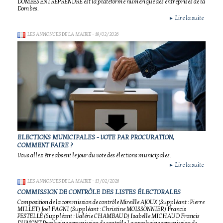
DOMBES ENTREPRENDRE est la plateforme numérique des entreprises de la
Dombes.
Lire la suite
►
LES ANNONCES DE LA MAIRIE
- 19/02/2026
ELECTIONS MUNICIPALES - VOTE PAR PROCURATION,
COMMENT FAIRE ?
Vous allez être absent le jour du vote des élections municipales.
Lire la suite
►
LES ANNONCES DE LA MAIRIE
- 13/02/2026
COMMISSION DE CONTRÔLE DES LISTES ÉLECTORALES
Composition de la commission de contrôle Mireille AJOUX (Suppléant : Pierre
MILLET) Joël FAGNI (Suppléant : Christine MOISSONNIER) Francis
PESTELLE (Suppléant : Valérie CHAMBAUD) Isabelle MICHAUD Francis