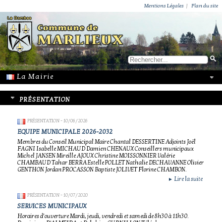
ACTUALITÉS
PUBLICATIONS
GROUPEMENT PAROISSIAL
ECOLE PRIVÉE
ACTION SOCIALE
PHOTOS DE MARLIEUX
/ VIE LOCALE
Mentions Légales
|
Plan du site
PRÉSENTATION
PRÉSENTATION
- 10/06/2026
EQUIPE MUNICIPALE 2026-2032
Membres du Conseil Municipal Maire Chantal DESSERTINE Adjoints Joël
FAGNI Isabelle MICHAUD Damien CHENAUX Conseillers municipaux
Michel JANSEN Mireille AJOUX Christine MOISSONNIER Valérie
CHAMBAUD Tahar BERRA Estelle POLLET Nathalie DECHAVANNE Olivier
GENTHON Jordan PROCASSON Baptiste JOLIVET Florine CHAMBON.
Lire la suite
►
PRÉSENTATION
- 10/07/2020
SERVICES MUNICIPAUX
Horaires d’ouverture Mardi, jeudi, vendredi et samedi de 8h30 à 11h30.