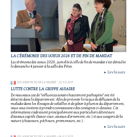
LA CÉRÉMONIE DES VOEUX 2026 ET DE FIN DE MANDAT
La cérémonie des voeux 2026 , jumelée à celle de fin de mandat s'est déroulée
le dimanche 4 janvier à la salle des Fêtes.
Lire la suite
►
LES ANNONCES DE LA MAIRIE
- 22/12/2025
LUTTE CONTRE LA GRIPPE AVIAIRE
De nouveaux cas de "influenza aviaire hautement pathogène" ont été
détectée dans le département. Afin de prévenir le risque de diffusion de la
maladie dans les élevages de volailles et de gibier à plumes du département,
nous vous invitons à prendre connaissance des consignes ci-dessous. Ces
informations s'adressent principalement aux particuliers détenteurs
d'oiseaux captifs (basse-cour, oiseaux d'ornement, etc.) et aux usagers de la
nature (chasseurs, pêcheurs, promeneurs, etc.)..
Lire la suite
►
LES ANNONCES DE LA MAIRIE
- 06/12/2025