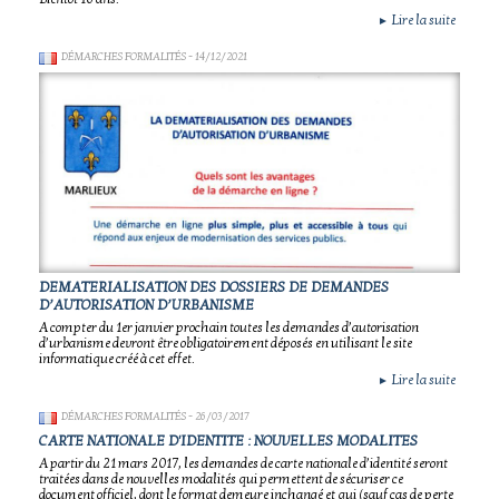
Lire la suite
►
DÉMARCHES FORMALITÉS
- 14/12/2021
DEMATERIALISATION DES DOSSIERS DE DEMANDES
D’AUTORISATION D’URBANISME
A compter du 1er janvier prochain toutes les demandes d’autorisation
d’urbanisme devront être obligatoirement déposés en utilisant le site
informatique créé à cet effet.
Lire la suite
►
DÉMARCHES FORMALITÉS
- 26/03/2017
CARTE NATIONALE D'IDENTITE : NOUVELLES MODALITES
A partir du 21 mars 2017, les demandes de carte nationale d’identité seront
traitées dans de nouvelles modalités qui permettent de sécuriser ce
document officiel, dont le format demeure inchangé et qui (sauf cas de perte