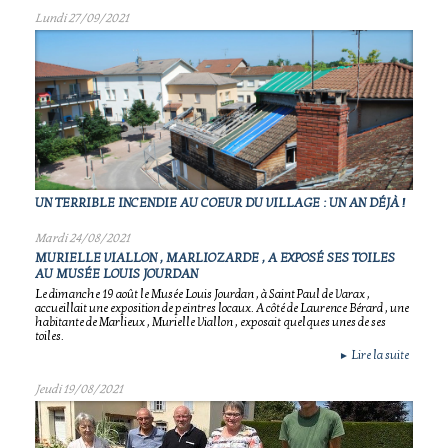
Lundi 27/09/2021
UN TERRIBLE INCENDIE AU COEUR DU VILLAGE : UN AN DÉJÀ !
Mardi 24/08/2021
MURIELLE VIALLON , MARLIOZARDE , A EXPOSÉ SES TOILES
AU MUSÉE LOUIS JOURDAN
Le dimanche 19 août le Musée Louis Jourdan , à Saint Paul de Varax ,
accueillait une exposition de peintres locaux. A côté de Laurence Bérard , une
habitante de Marlieux , Murielle Viallon , exposait quelques unes de ses
toiles.
Lire la suite
►
Jeudi 19/08/2021