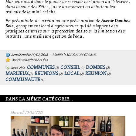
Marlieux avait donc le plaisir de recevoir la réunion du 15 février ,
dans la salle des Fêtes , juste au moment où débutent les
travaux de la mini-crèche.
En préambule de la réunion une présentation de
Avenir Dombes
Sols
, groupement local d'agriculteurs qui développent des
pratiques centrées sur la protection des sols , la limitation des
intrants , une meilleure gestion de l'eau .
Article créé le 16/02/2018 - Modifié le 30/09/2018 07:26:43
Article consulté 6224 fois
COMMUNES
CONSEIL
DOMBES
Mots-clés
(
3
)
(
2
)
(
2
)
MARLIEUX
REUNIONS
LOCAL
REUNION
(
2
)
(
2
)
(
2
)
(
2
)
COMMUNAUTE
(
1
)
DANS LA MÊME CATÉGORIE...
Mercredi 10/12/2025