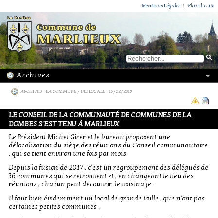
ACTUALITÉS
PUBLICATIONS
GROUPEMENT PAROISSIAL
ECOLE PRIVÉE
ACTION SOCIALE
PHOTOS DE MARLIEUX
/ VIE LOCALE
Mentions Légales
|
Plan du site
ARCHIVES
-
LA COMMUNE / VIE LOCALE
- 16/02/2018
LE CONSEIL DE LA COMMUNAUTÉ DE COMMUNES DE LA
DOMBES S'EST TENU À MARLIEUX
Le Président Michel Girer et le bureau proposent une
délocalisation du siège des réunions du Conseil communautaire
, qui se tient environ une fois par mois.
Depuis la fusion de 2017 , c'est un regroupement des délégués de
36 communes qui se retrouvent et , en changeant le lieu des
réunions , chacun peut découvrir le voisinage.
Il faut bien évidemment un local de grande taille , que n'ont pas
certaines petites communes .