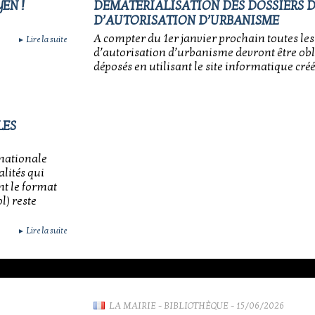
EN !
DEMATERIALISATION DES DOSSIERS 
D’AUTORISATION D’URBANISME
A compter du 1er janvier prochain toutes l
Lire la suite
►
d’autorisation d’urbanisme devront être ob
déposés en utilisant le site informatique créé à
LES
 nationale
alités qui
nt le format
l) reste
Lire la suite
►
LA MAIRIE
-
BIBLIOTHÈQUE
- 15/06/2026