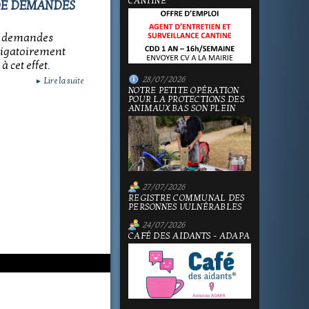
CANTINE
DE DEMANDES
es demandes
ligatoirement
 cet effet.
28/07/2026
Lire la suite
►
NOTRE PETITE OPÉRATION
POUR LA PROTECTIONS DES
ANIMAUX BAS SON PLEIN
27/07/2026
REGISTRE COMMUNAL DES
PERSONNES VULNÉRABLES
24/07/2026
CAFÉ DES AIDANTS - ADAPA