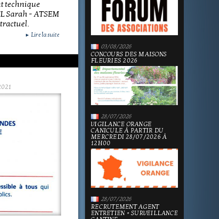
t technique
EL Sarah - ATSEM
ractuel.
Lire la suite
►
03/08/2026
CONCOURS DES MAISONS
FLEURIES 2026
2021
28/07/2026
VIGILANCE ORANGE
CANICULE À PARTIR DU
MERCREDI 28/07/2026 À
12H00
28/07/2026
RECRUTEMENT AGENT
ENTRETIEN + SURVEILLANCE