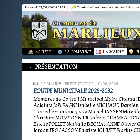
Vendredi 07/08/2026 05:58
|
Dernière mise à jour effectuée il y a 20 heures
PRÉSENTATION
PRÉSENTATION
DÉMARCHES FORMA
IN
TOURISME-COMMERCES-ARTISANS
BIBLIOTHÈQUE
OR
MARPA LE RENON
PLAN LOCAL URBAN
AS
VIE LOCALE
LES ANNONCES DE 
LA
ACTUALITÉS
PUBLICATIONS
GR
ACCUEIL
LA COMMUNE
LA MAIRIE
VI
PRÉSENTATION
LA MAIRIE
-
PRÉSENTATION
- 10/06/2026
EQUIPE MUNICIPALE 2026-2032
Membres du Conseil Municipal Maire Chantal
Adjoints Joël FAGNI Isabelle MICHAUD Damie
Conseillers municipaux Michel JANSEN Mireill
Christine MOISSONNIER Valérie CHAMBAUD T
Estelle POLLET Nathalie DECHAVANNE Olivie
Jordan PROCASSON Baptiste JOLIVET Florine 