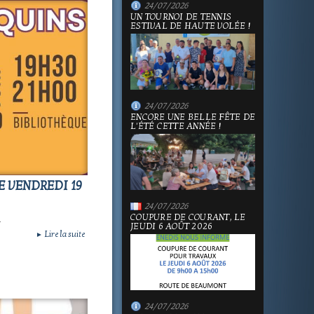
24/07/2026
UN TOURNOI DE TENNIS
ESTIVAL DE HAUTE VOLÉE !
24/07/2026
ENCORE UNE BELLE FÊTE DE
L'ÉTÉ CETTE ANNÉE !
E VENDREDI 19
24/07/2026
.
COUPURE DE COURANT, LE
JEUDI 6 AOÛT 2026
Lire la suite
►
24/07/2026