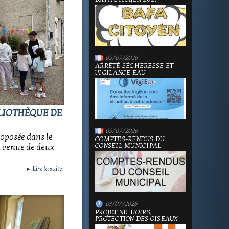
09/07/2026
ARRÊTÉ SÉCHERESSE ET
VIGILANCE EAU
BLIOTHÈQUE DE
09/07/2026
oposée dans le
COMPTES-RENDUS DU
CONSEIL MUNICIPAL
a venue de deux
Lire la suite
►
03/07/2026
PROJET NICHOIRS,
PROTECTION DES OISEAUX