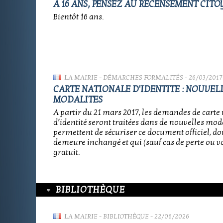
À 16 ANS, PENSEZ AU RECENSEMENT CITOY
Bientôt 16 ans.
LA MAIRIE
-
DÉMARCHES FORMALITÉS
- 26/03/2017
CARTE NATIONALE D'IDENTITE : NOUVEL
MODALITES
A partir du 21 mars 2017, les demandes de carte
d’identité seront traitées dans de nouvelles mod
permettent de sécuriser ce document officiel, do
demeure inchangé et qui (sauf cas de perte ou vo
gratuit.
BIBLIOTHÈQUE
LA MAIRIE
-
BIBLIOTHÈQUE
- 22/06/2026