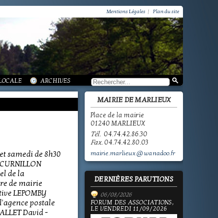
VIE PRATIQUE / GROUPEMENT PAROISSIAL
SCOLAIRE JEUNESSE / INFORMATIONS
Mentions Légales
|
Plan du site
SCOLAIRE JEUNESSE / ECOLE PUBLIQUE - INFORMATIONS
SCOLAIRE JEUNESSE / PÔLE ENFANCE
SCOLAIRE JEUNESSE / ECOLE PRIVÉE
VIE SOCIALE / ACTION SOCIALE
/ ECOLE PUBLIQUE - INFORMATIONS
 HISTOIRE DE MARLIEUX
/ LA VIE DES ASSOCIATIONS
E MARLIEUX
/ VIE LOCALE
 LOCALE
ARCHIVES
MAIRIE DE MARLIEUX
Place de la mairie
01240 MARLIEUX
Tél.
04.74.42.86.30
Fax.
04.74.42.80.03
 et samedi de 8h30
mairie.marlieux@wanadoo.fr
e CURNILLON
el de la
DERNIÈRES PARUTIONS
e de mairie
ative LEPOMBY
06/08/2026
l'agence postale
FORUM DES ASSOCIATIONS,
LE VENDREDI 11/09/2026
ALLET David -