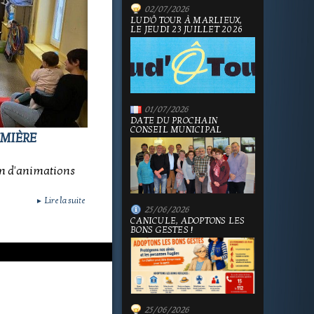
02/07/2026
LUD'Ô TOUR À MARLIEUX,
LE JEUDI 23 JUILLET 2026
01/07/2026
DATE DU PROCHAIN
CONSEIL MUNICIPAL
EMIÈRE
on d'animations
Lire la suite
►
25/06/2026
CANICULE, ADOPTONS LES
BONS GESTES !
25/06/2026