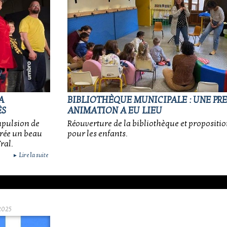
A
BIBLIOTHÈQUE MUNICIPALE : UNE PR
ÈS
ANIMATION A EU LIEU
mpulsion de
Réouverture de la bibliothèque et propositi
irée un beau
pour les enfants.
ral.
Lire la suite
►
2025