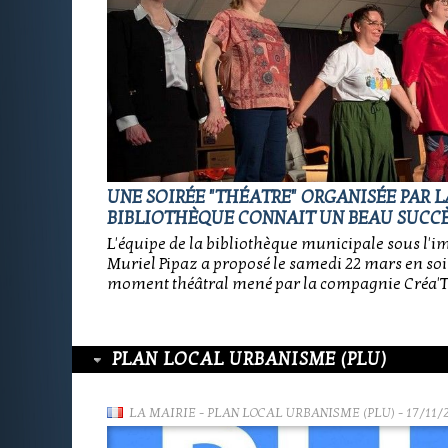
UNE SOIRÉE "THÉATRE" ORGANISÉE PAR L
BIBLIOTHÈQUE CONNAIT UN BEAU SUCC
L'équipe de la bibliothèque municipale sous l'i
Muriel Pipaz a proposé le samedi 22 mars en so
moment théâtral mené par la compagnie Créa'T
PLAN LOCAL URBANISME (PLU)
LA MAIRIE
-
PLAN LOCAL URBANISME (PLU)
- 17/11/