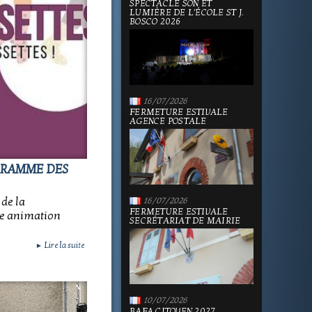
SPECTACLE SON ET
LUMIÈRE DE L'ÉCOLE ST J.
BOSCO 2026
16/07/2026
FERMETURE ESTIVALE
AGENCE POSTALE
GRAMME DES
de la
16/07/2026
FERMETURE ESTIVALE
ne animation
SECRÉTARIAT DE MAIRIE
Lire la suite
►
10/07/2026
BAFA CITOYEN 2027