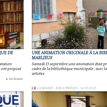
QUE DE
UNE ANIMATION ORIGINALE À LA BI
MARLIEUX
station
Samedi 13 septembre une animation était pr
s ont proposé
cadre de la bibliothèque municipale , avec l
artistes.
Lire la suite
►
LA MAIRIE
-
BIBLIOTHÈQUE
- 16/05/2025