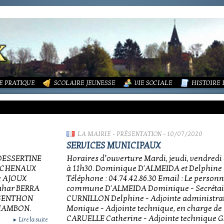
LITÉS
FORMATIONS
DURES MÉNAGÈRES ET ASSAINISSEMENT
ISME (PLU)
SOCIATIONS
ECOLE PUBLIQUE - INFORMATIONS
LA MAIRIE
 VIE DES ASSOCIATIONS
PÔLE ENFANCE
LA PETITE
OUPEMENT PAROISSIAL
ECOLE PRIVÉE
ACTION SOCIALE
PHOTOS D
E PRATIQUE
SCOLAIRE JEUNESSE
VIE SOCIALE
HISTOIRE
LA MAIRIE
-
PRÉSENTATION
- 10/07/2020
SERVICES MUNICIPAUX
 DESSERTINE
Horaires d’ouverture Mardi, jeudi, vendredi
n CHENAUX
à 11h30. Dominique D'ALMEIDA et Delphin
e AJOUX
Téléphone : 04.74.42.86.30 Email : Le personn
ahar BERRA
commune D'ALMEIDA Dominique - Secrétair
r GENTHON
CURNILLON Delphine - Adjointe administr
CHAMBON.
Monique - Adjointe technique, en charge de 
CARUELLE Catherine - Adjointe technique G
Lire la suite
►