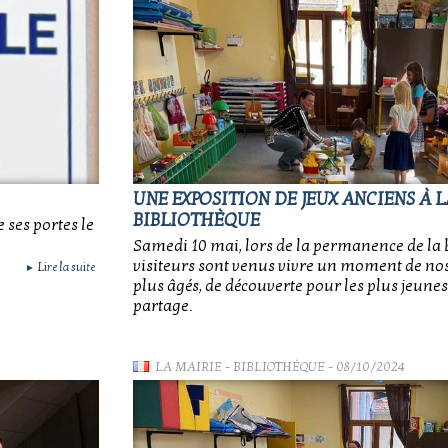
UNE EXPOSITION DE JEUX ANCIENS À L
BIBLIOTHÈQUE
ses portes le
Samedi 10 mai, lors de la permanence de la b
visiteurs sont venus vivre un moment de nos
Lire la suite
►
plus âgés, de découverte pour les plus jeunes,
partage.
LA MAIRIE
-
BIBLIOTHÈQUE
- 08/10/2024