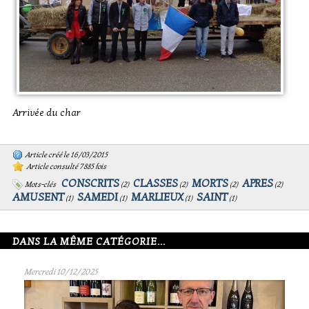
Arrivée du char
Article créé le 16/03/2015
Article consulté 7885 fois
CONSCRITS
CLASSES
MORTS
APRES
Mots-clés
(
2
)
(
2
)
(
2
)
(
2
)
AMUSENT
SAMEDI
MARLIEUX
SAINT
(
1
)
(
1
)
(
1
)
(
1
)
DANS LA MÊME CATÉGORIE...
Mercredi 10/12/2025