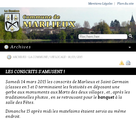
ACTUALITÉS
PUBLICATIONS
GROUPEMENT PAROISSIAL
ECOLE PRIVÉE
ACTION SOCIALE
PHOTOS DE MARLIEUX
/ VIE LOCALE
Mentions Légales
|
Plan du site
ARCHIVES
-
LA COMMUNE / VIE LOCALE
- 16/03/2015
LES CONSCRITS S'AMUSENT !
Samedi 14 mars 2015 les conscrits de Marlieux et Saint Germain
(classes en 5 et 0 terminaient les festivités en déposant une
gerbe aux monuments aux Morts des deux villages , et , après les
traditionnelles photos , en se retrouvant pour le
banquet
à la
salle des Fêtes.
Dimanche 15 après midi les matefaims étaient servis au même
endroit.