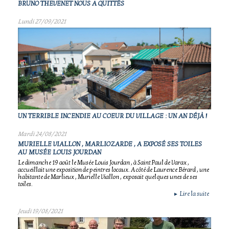
BRUNO THEVENET NOUS A QUITTÉS
Lundi 27/09/2021
UN TERRIBLE INCENDIE AU COEUR DU VILLAGE : UN AN DÉJÀ !
Mardi 24/08/2021
MURIELLE VIALLON , MARLIOZARDE , A EXPOSÉ SES TOILES
AU MUSÉE LOUIS JOURDAN
Le dimanche 19 août le Musée Louis Jourdan , à Saint Paul de Varax ,
accueillait une exposition de peintres locaux. A côté de Laurence Bérard , une
habitante de Marlieux , Murielle Viallon , exposait quelques unes de ses
toiles.
Lire la suite
►
Jeudi 19/08/2021