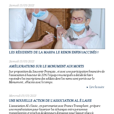
Samedi 13/03/2021
LES RÉSIDENTS DE LA MARPA LE RENON ENFIN VACCINÉS !
Samedi 13/03/2021
AMÉLIORATIONS SUR LE MONUMENT AUX MORTS
Sur proposition du Souvenir Français , et avec une participation financière de
l'association à hauteur de 20% l'équipe municipale a décidé de faire
repeindre les inscriptions des soldats dont les noms sont portés sur le
Monument , effacées avec le temps.
Lire la suite
►
Mercredi 03/03/2021
UNE NOUVELLE ACTION DE L'ASSOCIATION AL.É.LAVIE
L'association Al.é.lavie , en partenariat avec France Transplant , prépare
une manifestation pour favoriser les échanges entre personnes
transplantées et proches de donneurs d'organes pour laisser place à