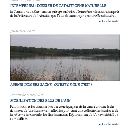
INTEMPERIES : DOSSIER DE CATASTROPHE NATURELLE
la Commune de Marlieux va entreprendre les démarches nécessaires auprès
de la Préfecture de l’Ain afin que l’état de catastrophe naturelle soit avéré..
Lire la suite
►
Jeudi 03/12/2015
AVENIR DOMBES SAÔNE : QU'EST CE QUE C'EST ?
Dimanche 13/09/2015
MOBILISATION DES ELUS DE L'AIN
Pour informer les administrés des conséquences de la baisse annoncée des
dotations de fonctionnement allouées par l’État aux collectivités locales et de
la réforme territoriale, les élus locaux du Département de l'Ain ont décidé de
se mobiliser.
Lire la suite
►