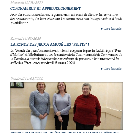
Mercredi 18/03/2020
CORONAVIRUS ET APPROVISIONNEMENT
Pour des raisons sanitaires, le gouvernement vient de décider la fermeture
des restaurants, des bars et de tous les commerces non indispensables à la vie
quotidienne.
Lire la suite
►
Samedi 14/03/2020
LA RONDE DES JEUX A AMUSÉ LES "PETITS" !
La "Ronde des Jeux", animation itinérante organisée par la ludothèque "Brin
d'Malice" et Pôle Enfance avec le soutien de la Communauté de Communes de
la Dombes, a permis à de nombreux enfants de passer un bon moment à la
salle des Fêtes , en ce vendredi 13 mars 2020.
Lire la suite
►
Vendredi 14/02/2020