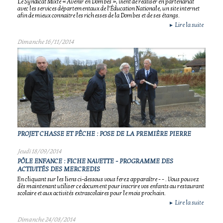
Le Syndicat Mixte « Avenir en Dombes », vient de réaliser en partenariat
avec les services départementaux de l’Éducation Nationale, un site internet
afin de mieux connaitre les richesses de la Dombes et de ses étangs.
Lire la suite
►
Dimanche 16/11/2014
PROJET CHASSE ET PÊCHE : POSE DE LA PREMIÈRE PIERRE
Jeudi 18/09/2014
PÔLE ENFANCE : FICHE NAVETTE - PROGRAMME DES
ACTIVITÉS DES MERCREDIS
En cliquant sur les liens ci-dessous vous ferez apparaître - - . Vous pouvez
dès maintenant utiliser ce document pour inscrire vos enfants au restaurant
scolaire et aux activités extrascolaires pour le mois prochain.
Lire la suite
►
Dimanche 24/08/2014