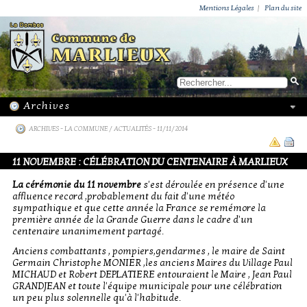
ACTUALITÉS
PUBLICATIONS
GROUPEMENT PAROISSIAL
ECOLE PRIVÉE
ACTION SOCIALE
PHOTOS DE MARLIEUX
/ VIE LOCALE
Mentions Légales
|
Plan du site
ARCHIVES
-
LA COMMUNE / ACTUALITÉS
- 11/11/2014
11 NOVEMBRE : CÉLÉBRATION DU CENTENAIRE À MARLIEUX
La cérémonie du 11 novembre
s'est déroulée en présence d'une
affluence record ,probablement du fait d'une météo
sympathique et que cette année la France se remémore la
première année de la Grande Guerre dans le cadre d'un
centenaire unanimement partagé.
Anciens combattants , pompiers,gendarmes , le maire de Saint
Germain Christophe MONIER ,les anciens Maires du Village Paul
MICHAUD et Robert DEPLATIERE entouraient le Maire , Jean Paul
GRANDJEAN et toute l'équipe municipale pour une célébration
un peu plus solennelle qu'à l'habitude.