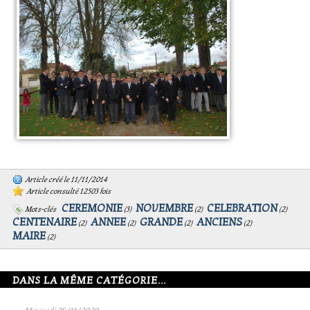
Article créé le 11/11/2014
Article consulté 12503 fois
CEREMONIE
NOVEMBRE
CELEBRATION
Mots-clés
(
3
)
(
2
)
(
2
)
CENTENAIRE
ANNEE
GRANDE
ANCIENS
(
2
)
(
2
)
(
2
)
(
2
)
MAIRE
(
2
)
DANS LA MÊME CATÉGORIE...