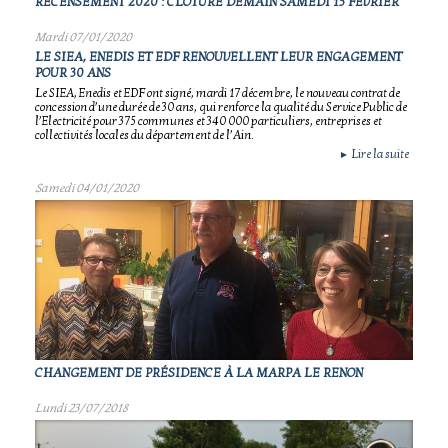
RECENSEMENT 2020 : CLÔTURE DEMAIN SAMEDI 15 FÉVRIER
Mardi 07/01/2020
LE SIEA, ENEDIS ET EDF RENOUVELLENT LEUR ENGAGEMENT
POUR 30 ANS
Le SIEA, Enedis et EDF ont signé, mardi 17 décembre, le nouveau contrat de
concession d’une durée de 30 ans, qui renforce la qualité du Service Public de
l’Electricité pour 375 communes et 340 000 particuliers, entreprises et
collectivités locales du département de l’Ain.
Lire la suite
►
Samedi 04/01/2020
CHANGEMENT DE PRÉSIDENCE À LA MARPA LE RENON
Lundi 23/07/2018