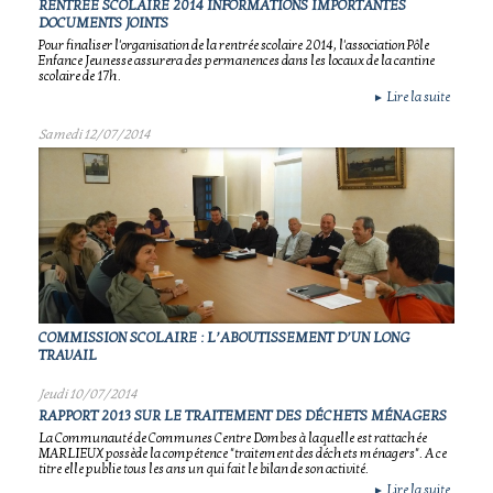
RENTREE SCOLAIRE 2014 INFORMATIONS IMPORTANTES
DOCUMENTS JOINTS
Pour finaliser l'organisation de la rentrée scolaire 2014, l'association Pôle
Enfance Jeunesse assurera des permanences dans les locaux de la cantine
scolaire de 17h.
Lire la suite
►
Samedi 12/07/2014
COMMISSION SCOLAIRE : L’ABOUTISSEMENT D’UN LONG
TRAVAIL
Jeudi 10/07/2014
RAPPORT 2013 SUR LE TRAITEMENT DES DÉCHETS MÉNAGERS
La Communauté de Communes Centre Dombes à laquelle est rattachée
MARLIEUX possède la compétence "traitement des déchets ménagers". A ce
titre elle publie tous les ans un qui fait le bilan de son activité.
Lire la suite
►