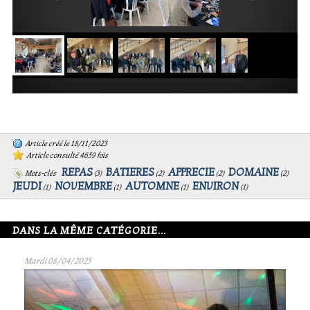
Article créé le 18/11/2023
Article consulté 4659 fois
REPAS
BATIERES
APPRECIE
DOMAINE
Mots-clés
(
3
)
(
2
)
(
2
)
(
2
)
JEUDI
NOVEMBRE
AUTOMNE
ENVIRON
(
1
)
(
1
)
(
1
)
(
1
)
DANS LA MÊME CATÉGORIE...
Mardi 08/04/2025