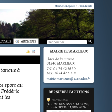
VIE PRATIQUE / GROUPEMENT PAROISSIAL
SCOLAIRE JEUNESSE / INFORMATIONS
Mentions Légales
|
Plan du site
SCOLAIRE JEUNESSE / ECOLE PUBLIQUE - INFORMATIONS
SCOLAIRE JEUNESSE / PÔLE ENFANCE
SCOLAIRE JEUNESSE / ECOLE PRIVÉE
VIE SOCIALE / ACTION SOCIALE
/ ECOLE PUBLIQUE - INFORMATIONS
 HISTOIRE DE MARLIEUX
/ LA VIE DES ASSOCIATIONS
E MARLIEUX
/ VIE LOCALE
 LOCALE
ARCHIVES
MAIRIE DE MARLIEUX
Place de la mairie
01240 MARLIEUX
Tél.
04.74.42.86.30
étanque à
Fax.
04.74.42.80.03
mairie.marlieux@wanadoo.fr
ce sport au
t Frédéric
DERNIÈRES PARUTIONS
t les
06/08/2026
FORUM DES ASSOCIATIONS,
LE VENDREDI 11/09/2026