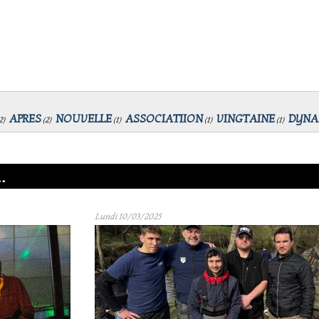
APRES
NOUVELLE
ASSOCIATIION
VINGTAINE
DYNA
2
)
(
2
)
(
1
)
(
1
)
(
1
)
.
Lundi 10/03/2025