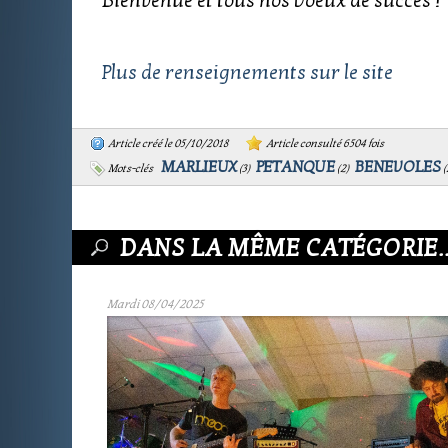
Bienvenue et tous nos Voeux de succès !
Plus de renseignements sur le site
Article créé le 05/10/2018
Article consulté 6504 fois
MARLIEUX
PETANQUE
BENEVOLES
Mots-clés
(
3
)
(
2
)
(
DANS LA MÊME CATÉGORIE..
Mardi 08/04/2025