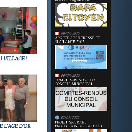
09/07/2026
ARRÊTÉ SÉCHERESSE ET
VIGILANCE EAU
U VILLAGE !
09/07/2026
COMPTES-RENDUS DU
CONSEIL MUNICIPAL
03/07/2026
PROJET NICHOIRS,
 L'AGE D'OR
PROTECTION DES OISEAUX