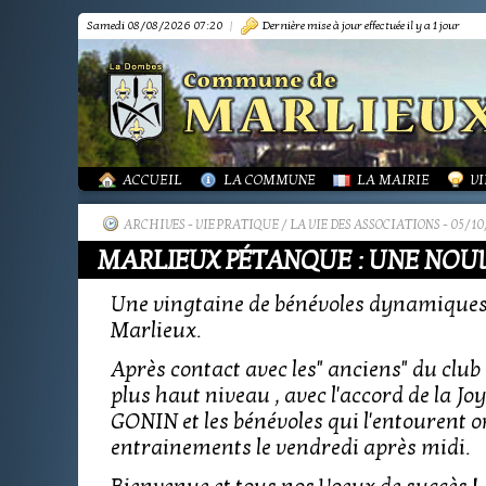
Samedi 08/08/2026 07:20
|
Dernière mise à jour effectuée il y a 1 jour
PRÉSENTATION
PRÉSENTATION
DÉMARCHES FORMA
IN
TOURISME-COMMERCES-ARTISANS
BIBLIOTHÈQUE
OR
MARPA LE RENON
PLAN LOCAL URBAN
AS
VIE LOCALE
LES ANNONCES DE 
LA
ACTUALITÉS
PUBLICATIONS
GR
ACCUEIL
LA COMMUNE
LA MAIRIE
VI
ARCHIVES
-
VIE PRATIQUE / LA VIE DES ASSOCIATIONS
- 05/10
MARLIEUX PÉTANQUE : UNE NOUV
Une vingtaine de bénévoles dynamiques 
Marlieux.
Après contact avec les" anciens" du club
plus haut niveau , avec l'accord de la Jo
GONIN et les bénévoles qui l'entourent on
entrainements le vendredi après midi.