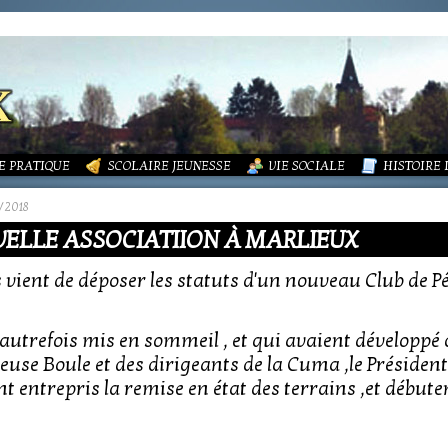
LITÉS
FORMATIONS
DURES MÉNAGÈRES ET ASSAINISSEMENT
ISME (PLU)
SOCIATIONS
ECOLE PUBLIQUE - INFORMATIONS
LA MAIRIE
 VIE DES ASSOCIATIONS
PÔLE ENFANCE
LA PETITE
OUPEMENT PAROISSIAL
ECOLE PRIVÉE
ACTION SOCIALE
PHOTOS D
E PRATIQUE
SCOLAIRE JEUNESSE
VIE SOCIALE
HISTOIRE
/2018
ELLE ASSOCIATIION À MARLIEUX
vient de déposer les statuts d'un nouveau Club de P
 autrefois mis en sommeil , et qui avaient développé 
yeuse Boule et des dirigeants de la Cuma ,le Présiden
t entrepris la remise en état des terrains ,et débuten