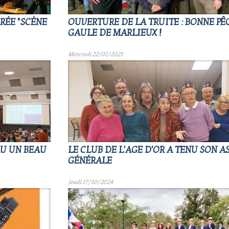
RÉE "SCÈNE
OUVERTURE DE LA TRUITE : BONNE PÊ
GAULE DE MARLIEUX !
Mercredi 22/01/2025
AU UN BEAU
LE CLUB DE L'AGE D'OR A TENU SON 
GÉNÉRALE
Jeudi 17/10/2024