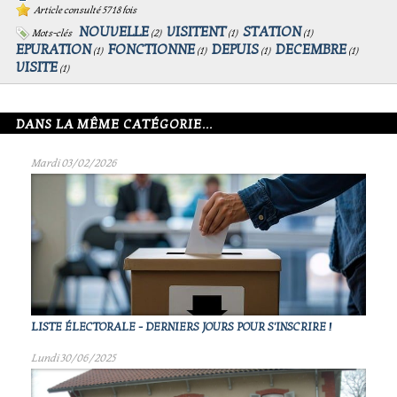
Article consulté 5718 fois
NOUVELLE
VISITENT
STATION
Mots-clés
(
2
)
(
1
)
(
1
)
EPURATION
FONCTIONNE
DEPUIS
DECEMBRE
(
1
)
(
1
)
(
1
)
(
1
)
VISITE
(
1
)
DANS LA MÊME CATÉGORIE...
Mardi 03/02/2026
LISTE ÉLECTORALE - DERNIERS JOURS POUR S'INSCRIRE !
Lundi 30/06/2025