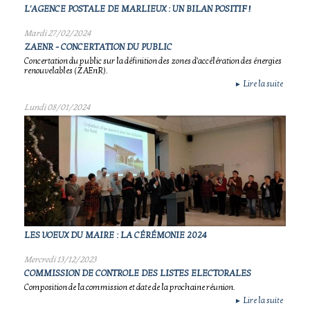
L'AGENCE POSTALE DE MARLIEUX : UN BILAN POSITIF !
Mardi 27/02/2024
ZAENR - CONCERTATION DU PUBLIC
Concertation du public sur la définition des zones d'accélération des énergies
renouvelables (ZAEnR).
Lire la suite
►
Lundi 08/01/2024
LES VOEUX DU MAIRE : LA CÉRÉMONIE 2024
Mercredi 13/12/2023
COMMISSION DE CONTROLE DES LISTES ELECTORALES
Composition de la commission et date de la prochaine réunion.
Lire la suite
►