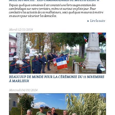
NOÊL APPROCHE : LES CAMBRIOLAGES SE MULTIPLIENT !!!
Depuis quelques semaines il est constaté une forte augmentation des
cambriolages sur notre territoire, même et surtout en plein jour. Pour
combattre les activités de ces malfaiteurs, voici quelques mesures à mettre
en œuvre pour sécuriser les domiciles.
Lire la suite
►
Mardi 12/11/2024
BEAUCOUP DE MONDE POUR LA CÉRÉMONIE DU 11 NOVEMBRE
À MARLIEUX
Mercredi 04/09/2024