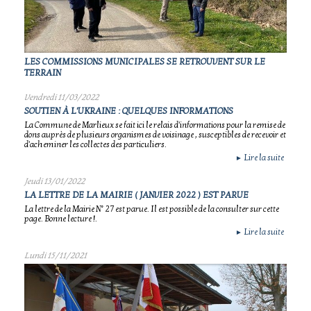
LES COMMISSIONS MUNICIPALES SE RETROUVENT SUR LE
TERRAIN
Vendredi 11/03/2022
SOUTIEN À L'UKRAINE : QUELQUES INFORMATIONS
La Commune de Marlieux se fait ici le relais d'informations pour la remise de
dons auprès de plusieurs organismes de voisinage , susceptibles de recevoir et
d'acheminer les collectes des particuliers.
Lire la suite
►
Jeudi 13/01/2022
LA LETTRE DE LA MAIRIE ( JANVIER 2022 ) EST PARUE
La lettre de la Mairie N° 27 est parue. Il est possible de la consulter sur cette
page. Bonne lecture !.
Lire la suite
►
Lundi 15/11/2021