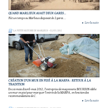
QUAND MARLIEUX AVAIT DEUX GARES...
Fût un temps ou Marlieux disposait de 2 gares....
Lire la suite
►
LA PETITE HISTOIRE DE MARLIEUX
- 02/05/2012
CRÉATION D'UN MUR EN PISÉ À LA MARPA : RETOUR À LA
TRADITION
En ces mois d'avril-mai 2012 , l'entreprise de maçonnerie BOURDON édifie
un mur en pisé pour marquer l'entrée de la MARPA , en fonction des
recommandations de C.
Lire la suite
►