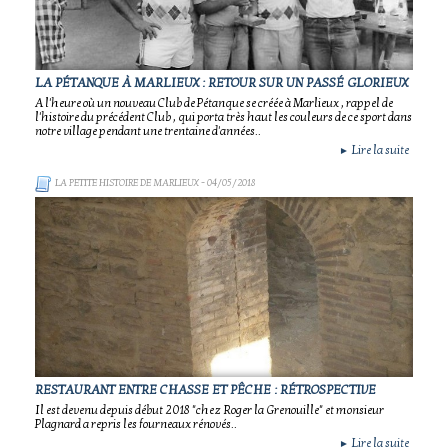
LA PÉTANQUE À MARLIEUX : RETOUR SUR UN PASSÉ GLORIEUX
A l'heure où un nouveau Club de Pétanque se créée à Marlieux , rappel de
l'histoire du précédent Club , qui porta très haut les couleurs de ce sport dans
notre village pendant une trentaine d'années..
Lire la suite
►
LA PETITE HISTOIRE DE MARLIEUX
- 04/05/2018
RESTAURANT ENTRE CHASSE ET PÊCHE : RÉTROSPECTIVE
Il est devenu depuis début 2018 "chez Roger la Grenouille" et monsieur
Plagnard a repris les fourneaux rénovés..
Lire la suite
►