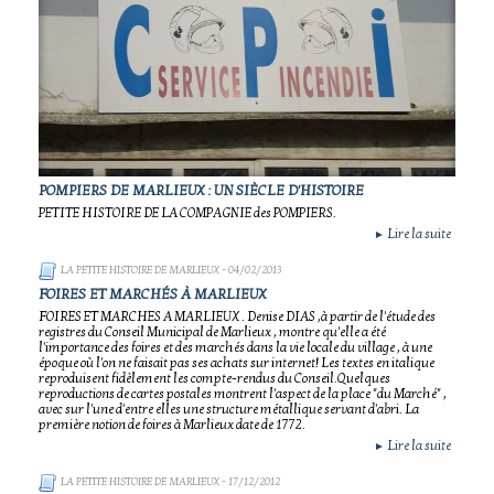
POMPIERS DE MARLIEUX : UN SIÈCLE D'HISTOIRE
PETITE HISTOIRE DE LA COMPAGNIE des POMPIERS.
Lire la suite
►
LA PETITE HISTOIRE DE MARLIEUX
- 04/02/2013
FOIRES ET MARCHÉS À MARLIEUX
FOIRES ET MARCHES A MARLIEUX . Denise DIAS ,à partir de l'étude des
registres du Conseil Municipal de Marlieux , montre qu'elle a été
l'importance des foires et des marchés dans la vie locale du village , à une
époque où l'on ne faisait pas ses achats sur internet! Les textes en italique
reproduisent fidèlement les compte-rendus du Conseil.Quelques
reproductions de cartes postales montrent l'aspect de la place "du Marché" ,
avec sur l'une d'entre elles une structure métallique servant d'abri. La
première notion de foires à Marlieux date de 1772.
Lire la suite
►
LA PETITE HISTOIRE DE MARLIEUX
- 17/12/2012