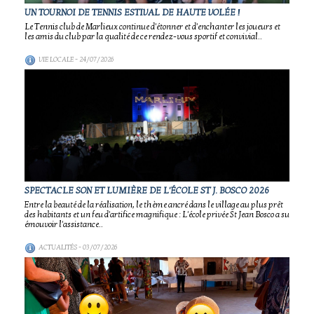
UN TOURNOI DE TENNIS ESTIVAL DE HAUTE VOLÉE !
Le Tennis club de Marlieux continue d'étonner et d'enchanter les joueurs et
les amis du club par la qualité de ce rendez-vous sportif et convivial..
VIE LOCALE
- 24/07/2026
SPECTACLE SON ET LUMIÈRE DE L'ÉCOLE ST J. BOSCO 2026
Entre la beauté de la réalisation, le thème ancré dans le village au plus prêt
des habitants et un feu d'artifice magnifique : L'école privée St Jean Bosco a su
émouvoir l'assistance..
ACTUALITÉS
- 03/07/2026