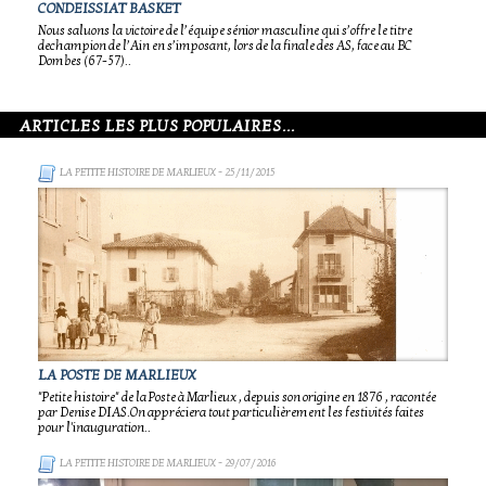
CONDEISSIAT BASKET
Nous saluons la victoire de l’équipe sénior masculine qui s’offre le titre
dechampion de l’Ain en s’imposant, lors de la finale des AS, face au BC
Dombes (67-57)..
ARTICLES LES PLUS POPULAIRES...
LA PETITE HISTOIRE DE MARLIEUX
- 25/11/2015
LA POSTE DE MARLIEUX
"Petite histoire" de la Poste à Marlieux , depuis son origine en 1876 , racontée
par Denise DIAS.On appréciera tout particulièrement les festivités faites
pour l'inauguration..
LA PETITE HISTOIRE DE MARLIEUX
- 29/07/2016