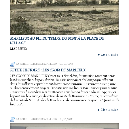
MARLIEUX AU FIL DU TEMPS: DU PONT À LA PLACE DU
VILLAGE
MARLIEUX.
Lire la suite
►
LA PETITE HISTOIRE DE MARLIEUX
- 09/09/2013
PETITE HISTOIRE : LES CROIX DE MARLIEUX
LES CROIX DE MARLIEUX Crées sous Napoléon, les missions avaient pour
but d'évangéliser la population. Des Missionnaires de Campagne allaient
dans les villages et prêchaient durant une semaine. En remerciement, une
ou deux croix étaient érigées. Une Mission eut lieu à Marlieux en janvier 1861.
Deux croix furent dressées à cette occasion: l'une à la sortie du village, après
le pont sur le Renon,en direction de route de Beaumont. L'autre, au carrefour
de la route de Saint André le Bouchoux , dénommé à cette époque "Quartier de
la Croix".
Lire la suite
►
LA PETITE HISTOIRE DE MARLIEUX
- 10/05/2013