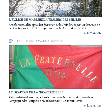
L’ÉGLISE DE MARLIEUX À TRAVERS LES SIÈCLES
Article réactualisé après la réparation de la Croix brisée par un fort coup de
vent en février 2017.Où l'on apprend que le clocher date de 1939 ....
Lire la suite
►
LA PETITE HISTOIRE DE MARLIEUX
- 06/02/2017
LE DRAPEAU DE LA "FRATERNELLE"
Retrouvé à la Mairie il représente sans doute le premier drapeau de la
Compagnie des Pompiers de Marlieux Saint-Germain (1893).
Lire la suite
►