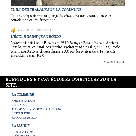
SUIVI DES TRAVAUX SUR LA COMMUNE
Cette rubrique donne un aperçu des chantiers sur la commune et est
actualisée très régulièrement..
ECOLE PRIVÉE
- 30/11/2014
L'ÉCOLE SAINT-JEAN BOSCO
Présentation de l'école Fondée en 1983 à Bourg en Bresse (rue des Anciens
Combattants) et installée à Marlieux (château de la Ville) en 1999, l'école
Saint Jean Bosco est dirigée depuis 2003 par les prêtres de la Fraternité
Sacerdotale Saint Pie X.
Lire la suite
►
RUBRIQUES ET CATÉGORIES D'ARTICLES SUR LE
SITE...
LA COMMUNE
PRÉSENTATION
VIE LOCALE
TOURISME-COMMERCES-ARTISANS
ACTUALITÉS
MARPA LE RENON
LA MAIRIE
PUBLICATIONS