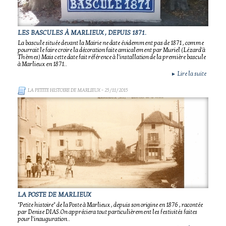
LES BASCULES À MARLIEUX , DEPUIS 1871.
La bascule située devant la Mairie ne date évidemment pas de 1871 , comme
pourrait le faire croire la décoration faite amicalement par Muriel (Lézard'à
Thèmes) Mais cette date fait référence à l'installation de la première bascule
à Marlieux en 1871..
Lire la suite
►
LA PETITE HISTOIRE DE MARLIEUX
- 25/11/2015
LA POSTE DE MARLIEUX
"Petite histoire" de la Poste à Marlieux , depuis son origine en 1876 , racontée
par Denise DIAS.On appréciera tout particulièrement les festivités faites
pour l'inauguration..