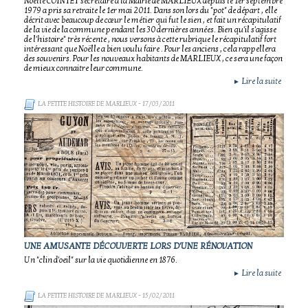
Noëlle COINTET secrétaire à la Mairie de MARLIEUX depuis le 1er septembre
1979 a pris sa retraite le 1er mai 2011. Dans son lors du "pot" de départ , elle
décrit avec beaucoup de cœur le métier qui fut le sien , et fait un récapitulatif
de la vie de la commune pendant les 30 dernières années. Bien qu'il s'agisse
de l'histoire" très récente , nous versons à cette rubrique le récapitulatif fort
intéressant que Noëlle a bien voulu faire . Pour les anciens , cela rappellera
des souvenirs. Pour les nouveaux habitants de MARLIEUX , ce sera une façon
de mieux connaitre leur commune.
Lire la suite
►
LA PETITE HISTOIRE DE MARLIEUX
- 17/03/2011
UNE AMUSANTE DÉCOUVERTE LORS D'UNE RÉNOVATION
Un "clin d'oeil" sur la vie quotidienne en 1876.
Lire la suite
►
LA PETITE HISTOIRE DE MARLIEUX
- 15/02/2011