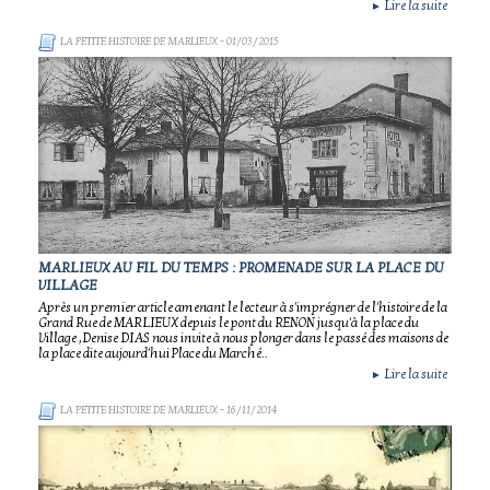
Lire la suite
►
LA PETITE HISTOIRE DE MARLIEUX
- 01/03/2015
MARLIEUX AU FIL DU TEMPS : PROMENADE SUR LA PLACE DU
VILLAGE
Après un premier article amenant le lecteur à s'imprégner de l'histoire de la
Grand Rue de MARLIEUX depuis le pont du RENON jusqu'à la place du
Village ,Denise DIAS nous invite à nous plonger dans le passé des maisons de
la place dite aujourd'hui Place du Marché..
Lire la suite
►
LA PETITE HISTOIRE DE MARLIEUX
- 16/11/2014