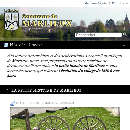
ACTUALITÉS
PUBLICATIONS
GROUPEMENT PAROISSIAL
ECOLE PRIVÉE
ACTION SOCIALE
PHOTOS DE MARLIEUX
/ VIE LOCALE
Mentions Légales
|
Plan du site
A la lecture des archives et des délibérations du conseil municipal
de Marlieux, nous vous proposons dans cette rubrique de
découvrir au fil des mois «
la petite histoire de Marlieux
» sous
forme de thèmes qui relatent
l’évolution du village de 1830 à nos
jours
LA PETITE HISTOIRE DE MARLIEUX
LA PETITE HISTOIRE DE MARLIEUX
- 12/08/2024