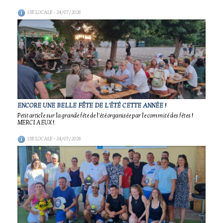
VIE LOCALE
- 24/07/2026
ENCORE UNE BELLE FÊTE DE L'ÉTÉ CETTE ANNÉE !
Petit article sur la grande fête de l'été organisée par le commité des fêtes !
MERCI A EUX !.
VIE LOCALE
- 24/07/2026