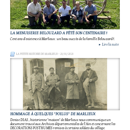
LA MENUISERIE BELOUZARD A FÈTÉ SON CENTENAIRE !
Cent ans d'existence à Marlieux : un beau succès de la famille Belouzard !.
Lire la suite
►
LA PETITE HISTOIRE DE MARLIEUX
- 21/11/2021
HOMMAGE À QUELQUES "POILUS" DE MARLIEUX
Denise DIAS , historienne "maison" de Marlieux nous communique un
document trouvé aux Archives départementales de l'Ain et concernant les
DECORATIONS POSTHUMES remises à certains soldats du village.