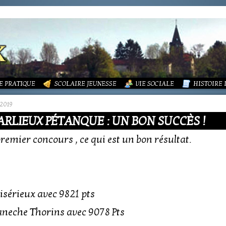
ALITÉS
NFORMATIONS
RDURES MÉNAGÈRES ET ASSAINISSEMENT
ISME (PLU)
SSOCIATIONS
ECOLE PUBLIQUE - INFORMATIONS
LA MAIRIE
 VIE DES ASSOCIATIONS
PÔLE ENFANCE
LA PETIT
ROUPEMENT PAROISSIAL
ECOLE PRIVÉE
ACTION SOCIALE
PHOTOS 
E PRATIQUE
SCOLAIRE JEUNESSE
VIE SOCIALE
HISTOIRE
/2019
RLIEUX PÉTANQUE : UN BON SUCCÈS !
premier concours , ce qui est un bon résultat.
isérieux avec 9821 pts
aneche Thorins avec 9078 Pts