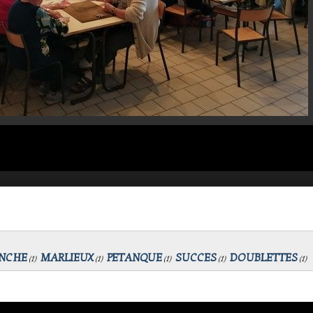
NCHE
MARLIEUX
PETANQUE
SUCCES
DOUBLETTES
(
1
)
(
1
)
(
1
)
(
1
)
(
1
)