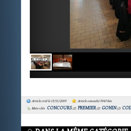
Article créé le 13/11/2019
Article consulté 5943 fois
CONCOURS
PREMIER
GONIN
COI
Mots-clés
(
2
)
(
2
)
(
2
)