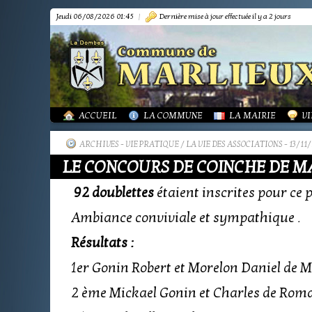
Jeudi 06/08/2026 01:45
|
Dernière mise à jour effectuée il y a 2 jours
PRÉSENTATION
PRÉSENTATION
DÉMARCHES FORM
I
TOURISME-COMMERCES-ARTISANS
BIBLIOTHÈQUE
O
MARPA LE RENON
PLAN LOCAL URBAN
A
VIE LOCALE
LES ANNONCES DE 
LA
ACTUALITÉS
PUBLICATIONS
G
ACCUEIL
LA COMMUNE
LA MAIRIE
VI
ARCHIVES
-
VIE PRATIQUE / LA VIE DES ASSOCIATIONS
- 13/11
LE CONCOURS DE COINCHE DE MA
92 doublettes
étaient inscrites pour ce 
Ambiance conviviale et sympathique .
Résultats :
1er Gonin Robert et Morelon Daniel de M
2 ème Mickael Gonin et Charles de Rom