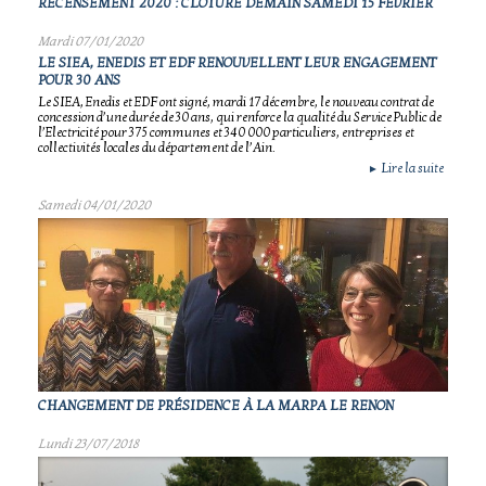
RECENSEMENT 2020 : CLÔTURE DEMAIN SAMEDI 15 FÉVRIER
Mardi 07/01/2020
LE SIEA, ENEDIS ET EDF RENOUVELLENT LEUR ENGAGEMENT
POUR 30 ANS
Le SIEA, Enedis et EDF ont signé, mardi 17 décembre, le nouveau contrat de
concession d’une durée de 30 ans, qui renforce la qualité du Service Public de
l’Electricité pour 375 communes et 340 000 particuliers, entreprises et
collectivités locales du département de l’Ain.
Lire la suite
►
Samedi 04/01/2020
CHANGEMENT DE PRÉSIDENCE À LA MARPA LE RENON
Lundi 23/07/2018