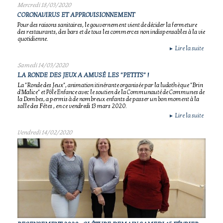
Mercredi 18/03/2020
CORONAVIRUS ET APPROVISIONNEMENT
Pour des raisons sanitaires, le gouvernement vient de décider la fermeture
des restaurants, des bars et de tous les commerces non indispensables à la vie
quotidienne.
Lire la suite
►
Samedi 14/03/2020
LA RONDE DES JEUX A AMUSÉ LES "PETITS" !
La "Ronde des Jeux", animation itinérante organisée par la ludothèque "Brin
d'Malice" et Pôle Enfance avec le soutien de la Communauté de Communes de
la Dombes, a permis à de nombreux enfants de passer un bon moment à la
salle des Fêtes , en ce vendredi 13 mars 2020.
Lire la suite
►
Vendredi 14/02/2020