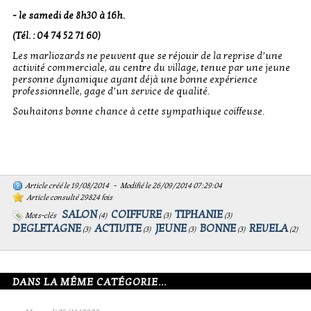
- le samedi de 8h30
à 16h.
(Tél. : 04 74 52 71 60)
Les marliozards ne peuvent que se réjouir de la reprise d’une
activité commerciale, au centre du village, tenue par une jeune
personne dynamique ayant déjà une bonne expérience
professionnelle, gage d’un service de qualité.
Souhaitons bonne chance à cette sympathique coiffeuse.
Article créé le 19/08/2014 - Modifié le 26/09/2014 07:29:04
Article consulté 29824 fois
SALON
COIFFURE
TIPHANIE
Mots-clés
(
4
)
(
3
)
(
3
)
DEGLETAGNE
ACTIVITE
JEUNE
BONNE
REVELA
(
3
)
(
3
)
(
3
)
(
3
)
(
2
)
DANS LA MÊME CATÉGORIE...