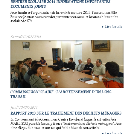
RENTREE SCOLAIRE 2014 INFORMATIONS IMPORTANTES
DOCUMENTS JOINTS
Pour finaliser l'organisation de la rentrée scolaire 2014, l'association Pôle
Enfance Jeunesse assurera des permanences dans les locaux de la cantine
scolaire de 17h.
Lire la suite
►
Samedi 12/07/2014
COMMISSION SCOLAIRE : L’ABOUTISSEMENT D’UN LONG
TRAVAIL
Jeudi 10/07/2014
RAPPORT 2013 SUR LE TRAITEMENT DES DÉCHETS MÉNAGERS
La Communauté de Communes Centre Dombes à laquelle est rattachée
MARLIEUX possède la compétence "traitement des déchets ménagers". A ce
titre elle publie tous les ans un qui fait le bilan de son activité.
Lire la suite
►