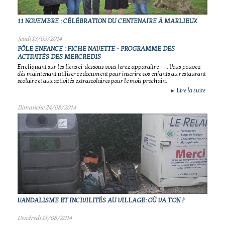
11 NOVEMBRE : CÉLÉBRATION DU CENTENAIRE À MARLIEUX
Jeudi 18/09/2014
PÔLE ENFANCE : FICHE NAVETTE - PROGRAMME DES
ACTIVITÉS DES MERCREDIS
En cliquant sur les liens ci-dessous vous ferez apparaître - - . Vous pouvez
dès maintenant utiliser ce document pour inscrire vos enfants au restaurant
scolaire et aux activités extrascolaires pour le mois prochain.
Lire la suite
►
Dimanche 24/08/2014
VANDALISME ET INCIVILITÉS AU VILLAGE: OÙ VA T'ON ?
Vendredi 15/08/2014