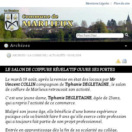
ACTUALITÉS
PUBLICATIONS
GROUPEMENT PAROISSIAL
ECOLE PRIVÉE
ACTION SOCIALE
PHOTOS DE MARLIEUX
/ VIE LOCALE
Mentions Légales
|
Plan du site
ARCHIVES
-
LA COMMUNE / ACTUALITÉS
- 19/08/2014
LE SALON DE COIFFURE RÉVELA'TIF OUVRE SES PORTES
Le mardi 19 août, après la remise en état des locaux par
Mr
Vincent COLLIN
compagnon de
Tiphanie DEGLETAGNE
, le salon
de coiffure de Marlieux retrouvait son activité.
C’est une jeune dame,
Tiphanie DEGLETAGNE
, âgée de 23ans,
qui a repris l’activité de ce commerce.
Malgré son jeune âge, elle bénéficie d’une bonne expérience
puisque cela va bientôt faire 9 ans qu’elle exerce cette profession
qui a toujours fait partie de son projet professionnel.
Entrée en apprentissage dès la fin de sa scolarité au collège,