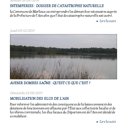
Samedi 18/06/2016
INTEMPERIES : DOSSIER DE CATASTROPHE NATURELLE
la Commune de Marlieux va entreprendre les démarches nécessaires auprès
de la Préfecture de l’Ain afin que l’état de catastrophe naturelle soit avéré..
Lire la suite
►
Jeudi 03/12/2015
AVENIR DOMBES SAÔNE : QU'EST CE QUE C'EST ?
Dimanche 13/09/2015
MOBILISATION DES ELUS DE L'AIN
Pour informer les administrés des conséquences de la baisse annoncée des
dotations de fonctionnement allouées par l’État aux collectivités locales et de
la réforme territoriale, les élus locaux du Département de l'Ain ont décidé de
se mobiliser.
Lire la suite
►