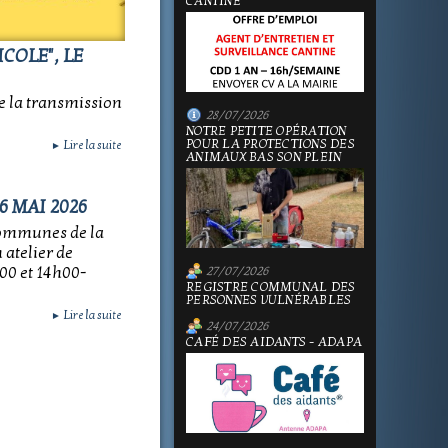
CANTINE
COLE", LE
de la transmission
28/07/2026
NOTRE PETITE OPÉRATION
POUR LA PROTECTIONS DES
Lire la suite
►
ANIMAUX BAS SON PLEIN
6 MAI 2026
Communes de la
atelier de
00 et 14h00-
27/07/2026
REGISTRE COMMUNAL DES
PERSONNES VULNÉRABLES
Lire la suite
►
24/07/2026
CAFÉ DES AIDANTS - ADAPA