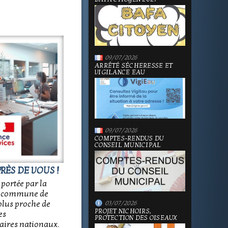
09/07/2026
ARRÊTÉ SÉCHERESSE ET
VIGILANCE EAU
09/07/2026
COMPTES-RENDUS DU
CONSEIL MUNICIPAL
RÈS DE VOUS !
portée par la
a commune de
plus proche de
03/07/2026
PROJET NICHOIRS,
es
PROTECTION DES OISEAUX
naires nationaux.