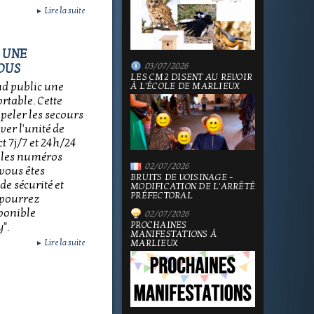
Lire la suite
►
 UNE
03/07/2026
TOUS
LES CM2 DISENT AU REVOIR
nd public une
À L'ÉCOLE DE MARLIEUX
rtable. Cette
ppeler les secours
ver l'unité de
t 7j/7 et 24h/24
 les numéros
02/07/2026
vous êtes
BRUITS DE VOISINAGE -
de sécurité et
MODIFICATION DE L'ARRÊTÉ
PRÉFECTORAL
 pourrez
sponible
02/07/2026
PROCHAINES
".
MANIFESTATIONS À
Lire la suite
MARLIEUX
►