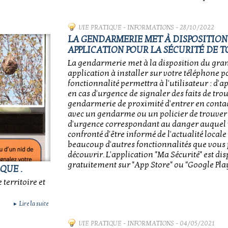
VIE PRATIQUE
-
INFORMATIONS
- 28/10/2022
LA GENDARMERIE MET À DISPOSITION
APPLICATION POUR LA SÉCURITÉ DE 
La gendarmerie met à la disposition du gra
application à installer sur votre téléphone po
fonctionnalité permettra à l'utilisateur : d'a
en cas d'urgence de signaler des faits de trou
gendarmerie de proximité d'entrer en contac
avec un gendarme ou un policier de trouver
d'urgence correspondant au danger auquel 
confronté d'être informé de l'actualité locale 
beaucoup d'autres fonctionnalités que vous
découvrir. L'application "Ma Sécurité" est di
gratuitement sur "App Store" ou "Google Play
QUE .
 territoire et
Lire la suite
►
VIE PRATIQUE
-
INFORMATIONS
- 04/05/2021