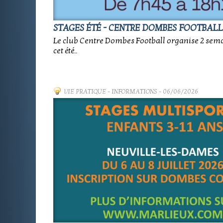
STAGES ÉTÉ - CENTRE DOMBES FOOTBALL
Le club Centre Dombes Football organise 2 sema
cet été..
VIE PRATIQUE
-
INFORMATIONS
- 06/06/2026