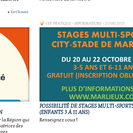
Lire la suite
►
VIE PRATIQUE
-
INFORMATIONS
- 21/08/2025
POSSIBILITÉ DE STAGES MULTI-SPORT
N
(ENFANTS 3 À 11 ANS)
r la Région qui
Renseignez vous !.
atrices des
pes.