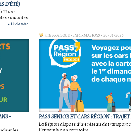
S D'ÉTÉ)
à 11 ans
tes suivantes.
Lire la suite
►
VIE PRATIQUE
-
INFORMATIONS
- 20/01/2026
ANS -
PASS SENIOR ET CARS RÉGION : TRAJET
La Région dispose d’un réseau de transport 
l’ensemble du territoire.
ndant les