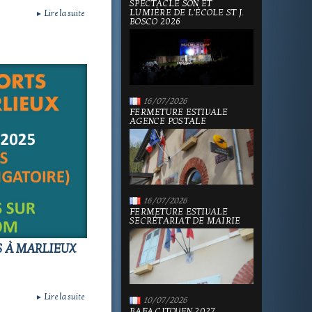
SPECTACLE SON ET
LUMIÈRE DE L'ÉCOLE ST J.
Lire la suite
►
BOSCO 2026
16/07/2026
FERMETURE ESTIVALE
AGENCE POSTALE
16/07/2026
FERMETURE ESTIVALE
SECRÉTARIAT DE MAIRIE
S À MARLIEUX
Lire la suite
►
10/07/2026
BAFA CITOYEN 2027