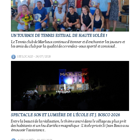
UN TOURNOI DE TENNIS ESTIVAL DE HAUTE VOLÉE !
Le Tennis club de Marlieux continue d'étonner et d'enchanter les joueurs et
les amis du club par la qualité de ce rendez-vous sportif et convivial..
VIE LOCALE
- 24/07/2026
SPECTACLE SON ET LUMIÈRE DE L'ÉCOLE ST J. BOSCO 2026
Entre la beauté de la réalisation, le thème ancré dans le village au plus prêt
des habitants et un feu d'artifice magnifique : L'école privée St Jean Bosco a su
émouvoir l'assistance..