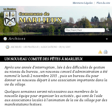
ACTUALITÉS
PUBLICATIONS
GROUPEMENT PAROISSIAL
ECOLE PRIVÉE
ACTION SOCIALE
PHOTOS DE MARLIEUX
/ VIE LOCALE
Mentions Légales
|
Plan du site
ARCHIVES
-
VIE PRATIQUE / ASSOCIATIONS
- 09/11/2015
UN NOUVEAU COMITÉ DES FÊTES À MARLIEUX
Après une année d'interruption , liée à des difficultés de gestion
au niveau du bureau , un nouveau conseil d'administration a été
nommé le lundi 2 novembre 2015 , puis un bureau élu pour
donner un nouveau départ à une association importante dans la
vie du village.
Quelques semaines seront nécessaires aux membres de la
nouvelle équipe pour organiser les activités , qui vont de l'aide
aux associations locales à l'animation de la vie du village par des
manifestations festives.