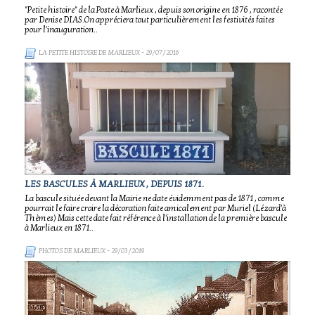
"Petite histoire" de la Poste à Marlieux , depuis son origine en 1876 , racontée
par Denise DIAS.On appréciera tout particulièrement les festivités faites
pour l'inauguration..
LA PETITE HISTOIRE DE MARLIEUX
- 29/07/2016
LES BASCULES À MARLIEUX , DEPUIS 1871.
La bascule située devant la Mairie ne date évidemment pas de 1871 , comme
pourrait le faire croire la décoration faite amicalement par Muriel (Lézard'à
Thèmes) Mais cette date fait référence à l'installation de la première bascule
à Marlieux en 1871..
PHOTOS DE MARLIEUX
- 29/03/2019