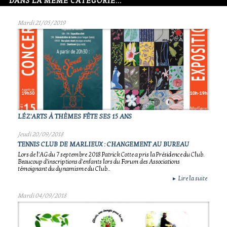
DANS LA MÊME CATÉGORIE...
Mardi 21/05/2019
LÉZ'ARTS À THÈMES FÊTE SES 15 ANS
Jeudi 20/09/2018
TENNIS CLUB DE MARLIEUX : CHANGEMENT AU BUREAU
Lors de l'AG du 7 septembre 2018 Patrick Cotte a pris la Présidence du Club.
Beaucoup d'inscriptions d'enfants lors du Forum des Associations
témoignant du dynamisme du Club..
Lire la suite
►
Mardi 04/09/2018