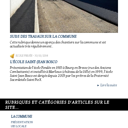
SUIVI DES TRAVAUX SUR LA COMMUNE
Cette rubrique donne un aperçu des chantiers sur la commune et est
actualisée très régulièrement..
ECOLE PRIVÉE
- 30/11/2014
L'ÉCOLE SAINT-JEAN BOSCO
Présentation de l'école Fondée en 1983 à Bourg en Bresse (rue des Anciens
Combattants) et installée à Marlieux (château de la Ville) en 1999, l'école
Saint Jean Bosco est dirigée depuis 2003 par les prêtres de la Fraternité
Sacerdotale Saint Pie X.
Lire la suite
►
RUBRIQUES ET CATÉGORIES D'ARTICLES SUR LE
SITE...
LA COMMUNE
PRÉSENTATION
VIE LOCALE