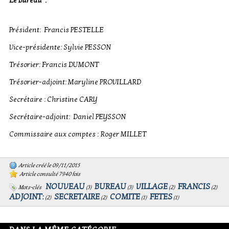
Le Bureau :
Président: Francis PESTELLE
Vice-présidente: Sylvie PESSON
Trésorier: Francis DUMONT
Trésorier-adjoint: Maryline PROVILLARD
Secrétaire : Christine CARY
Secrétaire-adjoint: Daniel PEYSSON
Commissaire aux comptes : Roger MILLET
Article créé le 09/11/2015
Article consulté 7940 fois
NOUVEAU
BUREAU
VILLAGE
FRANCIS
Mots-clés
(
3
)
(
3
)
(
2
)
(
2
)
ADJOINT:
SECRETAIRE
COMITE
FETES
(
2
)
(
2
)
(
1
)
(
1
)