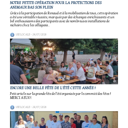
NOTRE PETITE OPÉRATION POUR LA PROTECTIONS DES
ANIMAUX BAS SON PLEIN
Grâce à la participation de Renaud et à la mobilisation de tous, cette opération
a été une véritable réussite, marquée par des échanges enrichissants et un
bel enthousiasme des participants avec de nombreuses installations de
nichoirs chez les villageois..
VIE LOCALE
- 24/07/2026
ENCORE UNE BELLE FÊTE DE L'ÉTÉ CETTE ANNÉE !
Petit article sur la grande fête de l'été organisée par le commité des fêtes !
MERCI A EUX !.
VIE LOCALE
- 24/07/2026