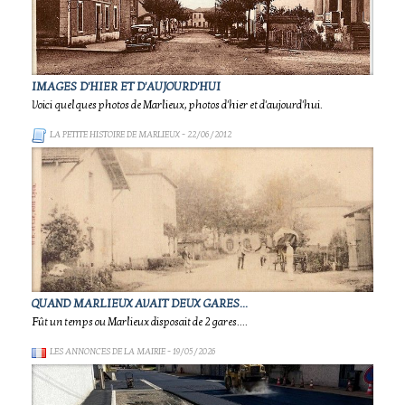
IMAGES D'HIER ET D'AUJOURD'HUI
Voici quelques photos de Marlieux, photos d'hier et d'aujourd'hui.
LA PETITE HISTOIRE DE MARLIEUX
- 22/06/2012
QUAND MARLIEUX AVAIT DEUX GARES...
Fût un temps ou Marlieux disposait de 2 gares....
LES ANNONCES DE LA MAIRIE
- 19/05/2026