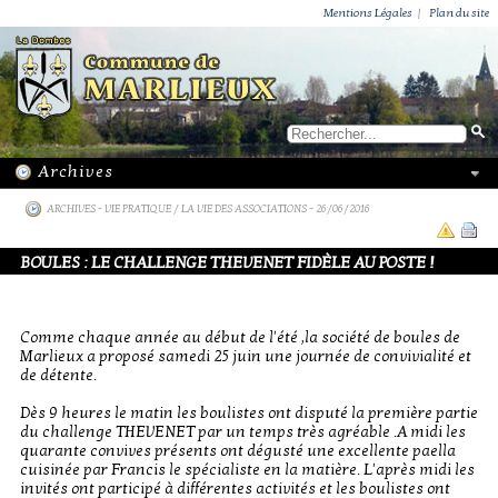
ACTUALITÉS
PUBLICATIONS
GROUPEMENT PAROISSIAL
ECOLE PRIVÉE
ACTION SOCIALE
PHOTOS DE MARLIEUX
/ VIE LOCALE
Mentions Légales
|
Plan du site
ARCHIVES
-
VIE PRATIQUE / LA VIE DES ASSOCIATIONS
- 26/06/2016
BOULES : LE CHALLENGE THEVENET FIDÈLE AU POSTE !
Comme chaque année au début de l'été ,la société de boules de
Marlieux a proposé samedi 25 juin une journée de convivialité et
de détente.
Dès 9 heures le matin les boulistes ont disputé la première partie
du challenge THEVENET par un temps très agréable .A midi les
quarante convives présents ont dégusté une excellente paella
cuisinée par Francis le spécialiste en la matière. L'après midi les
invités ont participé à différentes activités et les boulistes ont