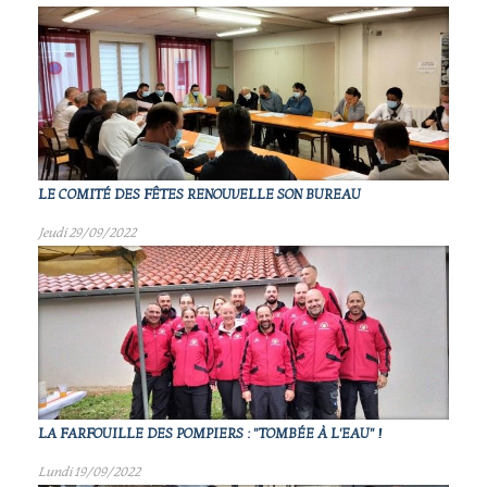
LE COMITÉ DES FÊTES RENOUVELLE SON BUREAU
Jeudi 29/09/2022
LA FARFOUILLE DES POMPIERS : "TOMBÉE À L'EAU" !
Lundi 19/09/2022