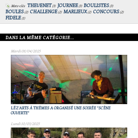
THEVENET
JOURNEE
BOULISTES
Mots-clés
(
3
)
(
3
)
(
3
)
BOULES
CHALLENGE
MARLIEUX
CONCOURS
(
2
)
(
2
)
(
2
)
(
2
)
FIDELE
(
1
)
DANS LA MÊME CATÉGORIE...
Mardi 08/04/2025
LÉZ'ARTS À THÈMES A ORGANISÉ UNE SOIRÉE "SCÈNE
OUVERTE"
Lundi 10/03/2025