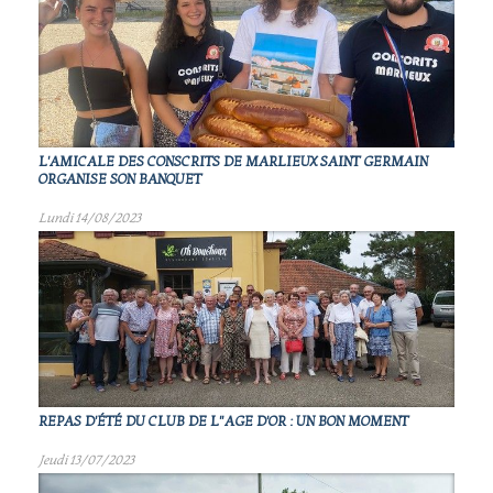
L'AMICALE DES CONSCRITS DE MARLIEUX SAINT GERMAIN
ORGANISE SON BANQUET
Lundi 14/08/2023
REPAS D'ÉTÉ DU CLUB DE L"AGE D'OR : UN BON MOMENT
Jeudi 13/07/2023