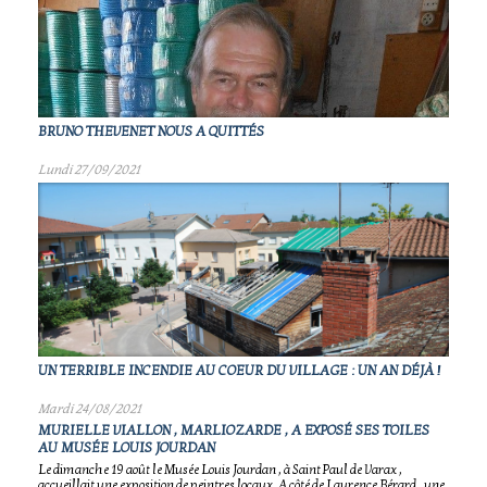
BRUNO THEVENET NOUS A QUITTÉS
Lundi 27/09/2021
UN TERRIBLE INCENDIE AU COEUR DU VILLAGE : UN AN DÉJÀ !
Mardi 24/08/2021
MURIELLE VIALLON , MARLIOZARDE , A EXPOSÉ SES TOILES
AU MUSÉE LOUIS JOURDAN
Le dimanche 19 août le Musée Louis Jourdan , à Saint Paul de Varax ,
accueillait une exposition de peintres locaux. A côté de Laurence Bérard , une