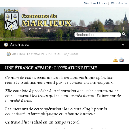
ACTUALITÉS
PUBLICATIONS
GROUPEMENT PAROISSIAL
ECOLE PRIVÉE
ACTION SOCIALE
PHOTOS DE MARLIEUX
/ VIE LOCALE
Mentions Légales
|
Plan du site
ARCHIVES
-
LA COMMUNE / VIE LOCALE
- 05/04/2016
UNE ÉTRANGE AFFAIRE : L’OPÉRATION BITUME
Ce nom de code dissimule une bien sympathique opération
réalisée traditionnellement par les conseillers municipaux.
Elle consiste à procéder à la réparation des voies communales
en recouvrant les trous qui se sont formés durant l’hiver par de
l’enrobé à froid.
Les moteurs de cette opération : la volonté d’agir pour la
collectivité, la force physique et la bonne humeur.
Ce travail fut réalisé en un temps record.