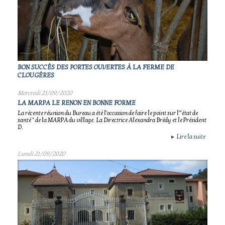
BON SUCCÈS DES PORTES OUVERTES À LA FERME DE
CLOUGÈRES
Mercredi 23/09/2020
LA MARPA LE RENON EN BONNE FORME
La récente réunion du Bureau a été l'occasion de faire le point sur l'"état de
santé " de la MARPA du village. La Directrice Alexandra Brédy et le Président
D.
Lire la suite
►
Lundi 21/09/2020