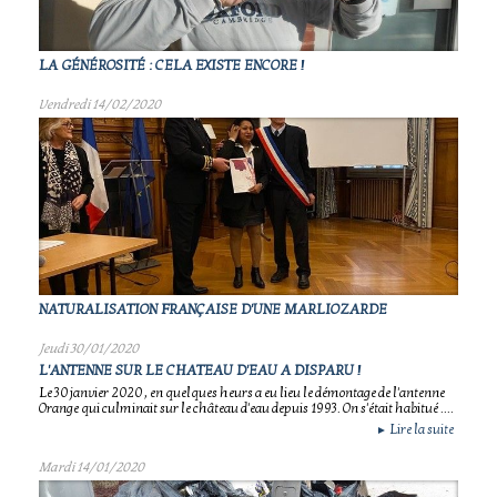
LA GÉNÉROSITÉ : CELA EXISTE ENCORE !
Vendredi 14/02/2020
NATURALISATION FRANÇAISE D'UNE MARLIOZARDE
Jeudi 30/01/2020
L'ANTENNE SUR LE CHATEAU D'EAU A DISPARU !
Le 30 janvier 2020 , en quelques heurs a eu lieu le démontage de l'antenne
Orange qui culminait sur le château d'eau depuis 1993. On s'était habitué ....
Lire la suite
►
Mardi 14/01/2020