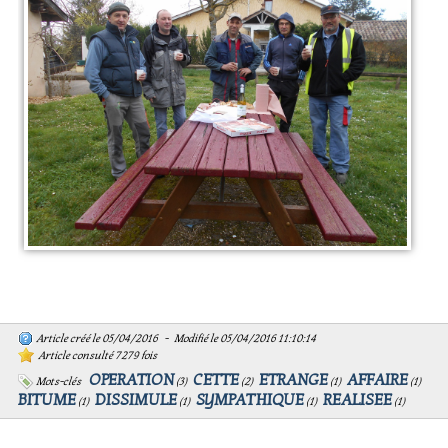
Article créé le 05/04/2016 - Modifié le 05/04/2016 11:10:14
Article consulté 7279 fois
OPERATION
CETTE
ETRANGE
AFFAIRE
Mots-clés
(
3
)
(
2
)
(
1
)
(
1
)
BITUME
DISSIMULE
SYMPATHIQUE
REALISEE
(
1
)
(
1
)
(
1
)
(
1
)