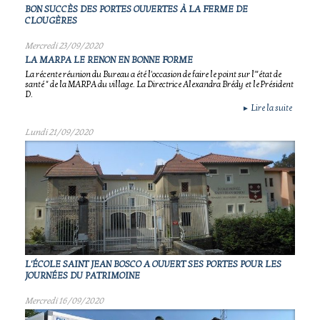
BON SUCCÈS DES PORTES OUVERTES À LA FERME DE
CLOUGÈRES
Mercredi 23/09/2020
LA MARPA LE RENON EN BONNE FORME
La récente réunion du Bureau a été l'occasion de faire le point sur l'"état de
santé " de la MARPA du village. La Directrice Alexandra Brédy et le Président
D.
Lire la suite
►
Lundi 21/09/2020
L'ÉCOLE SAINT JEAN BOSCO A OUVERT SES PORTES POUR LES
JOURNÉES DU PATRIMOINE
Mercredi 16/09/2020