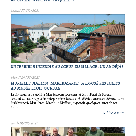
BRUNO THEVENET NOUS A QUITTÉS
Lundi 27/09/2021
UN TERRIBLE INCENDIE AU COEUR DU VILLAGE : UN AN DÉJÀ !
Mardi 24/08/2021
MURIELLE VIALLON , MARLIOZARDE , A EXPOSÉ SES TOILES
AU MUSÉE LOUIS JOURDAN
Le dimanche 19 août le Musée Louis Jourdan , à Saint Paul de Varax ,
accueillait une exposition de peintres locaux. A côté de Laurence Bérard , une
habitante de Marlieux , Murielle Viallon , exposait quelques unes de ses
toiles.
Lire la suite
►
Jeudi 19/08/2021