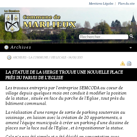
ACTUALITÉS
PUBLICATIONS
GROUPEMENT PAROISSIAL
ECOLE PRIVÉE
ACTION SOCIALE
PHOTOS DE MARLIEUX
/ VIE LOCALE
Mentions Légales
|
Plan du site
ARCHIVES
-
LA COMMUNE / VIE LOCALE
- 14/08/2015
LA STATUE DE LA VIERGE TROUVE UNE NOUVELLE PLACE
PRÈS DU PARVIS DE L'EGLISE
Les travaux entrepris par l'entreprise SEMCODA au coeur de
village depuis quelques mois ont conduit à modifier la position
de la statue , située en face du porche de l'Eglise , tout près du
bâtiment communal.
La réalisation d'une rampe de sortie de parking souterrain au
voisinage , en liaison avec la création de 20 appartements, a
amené l'équipe municipale à créer un parking d'une dizaine de
places sur la face sud de l'Eglise , et à repositionner la statue.
Cela n'a pas été simple et a été décidé en concertation avec