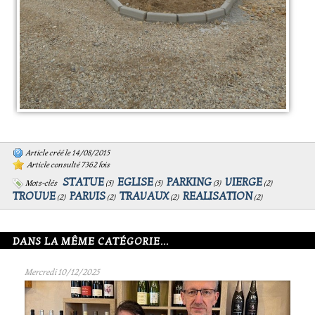
Article créé le 14/08/2015
Article consulté 7362 fois
STATUE
EGLISE
PARKING
VIERGE
Mots-clés
(
5
)
(
5
)
(
3
)
(
2
)
TROUVE
PARVIS
TRAVAUX
REALISATION
(
2
)
(
2
)
(
2
)
(
2
)
DANS LA MÊME CATÉGORIE...
Mercredi 10/12/2025