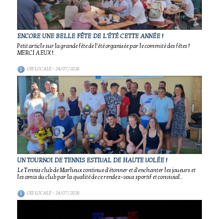
ENCORE UNE BELLE FÊTE DE L'ÉTÉ CETTE ANNÉE !
Petit article sur la grande fête de l'été organisée par le commité des fêtes !
MERCI A EUX !.
VIE LOCALE
- 24/07/2026
UN TOURNOI DE TENNIS ESTIVAL DE HAUTE VOLÉE !
Le Tennis club de Marlieux continue d'étonner et d'enchanter les joueurs et
les amis du club par la qualité de ce rendez-vous sportif et convivial..
VIE LOCALE
- 24/07/2026