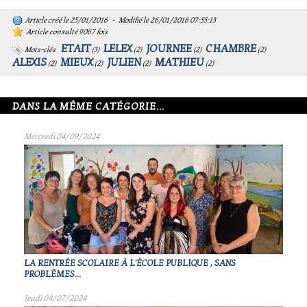
Article créé le 25/01/2016 - Modifié le 26/01/2016 07:55:13
Article consulté 9067 fois
ETAIT
LELEX
JOURNEE
CHAMBRE
Mots-clés
(
3
)
(
2
)
(
2
)
(
2
)
ALEXIS
MIEUX
JULIEN
MATHIEU
(
2
)
(
2
)
(
2
)
(
2
)
DANS LA MÊME CATÉGORIE...
Mercredi 04/09/2024
LA RENTRÉE SCOLAIRE À L'ÉCOLE PUBLIQUE , SANS
PROBLÈMES...
Jeudi 04/07/2024