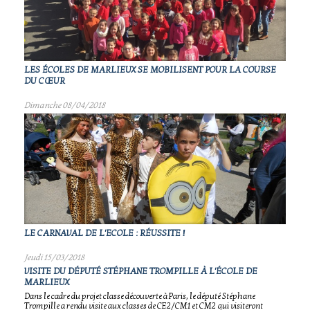
LES ÉCOLES DE MARLIEUX SE MOBILISENT POUR LA COURSE
DU CŒUR
Dimanche 08/04/2018
LE CARNAVAL DE L'ECOLE : RÉUSSITE !
Jeudi 15/03/2018
VISITE DU DÉPUTÉ STÉPHANE TROMPILLE À L'ÉCOLE DE
MARLIEUX
Dans le cadre du projet classe découverte à Paris, le député Stéphane
Trompille a rendu visite aux classes de CE2/CM1 et CM2 qui visiteront