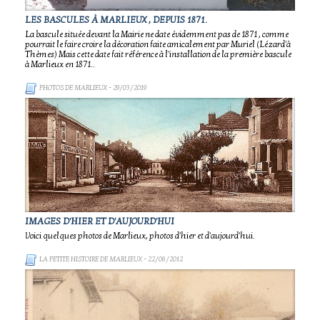
LES BASCULES À MARLIEUX , DEPUIS 1871.
La bascule située devant la Mairie ne date évidemment pas de 1871 , comme
pourrait le faire croire la décoration faite amicalement par Muriel (Lézard'à
Thèmes) Mais cette date fait référence à l'installation de la première bascule
à Marlieux en 1871..
PHOTOS DE MARLIEUX
- 29/03/2019
IMAGES D'HIER ET D'AUJOURD'HUI
Voici quelques photos de Marlieux, photos d'hier et d'aujourd'hui.
LA PETITE HISTOIRE DE MARLIEUX
- 22/06/2012