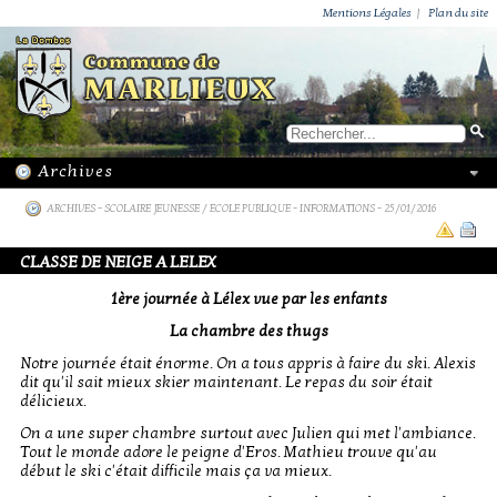
ACTUALITÉS
PUBLICATIONS
GROUPEMENT PAROISSIAL
ECOLE PRIVÉE
ACTION SOCIALE
PHOTOS DE MARLIEUX
/ VIE LOCALE
Mentions Légales
|
Plan du site
ARCHIVES
-
SCOLAIRE JEUNESSE / ECOLE PUBLIQUE - INFORMATIONS
- 25/01/2016
CLASSE DE NEIGE A LELEX
1ère journée à Lélex vue par les enfants
La chambre des thugs
Notre journée était énorme. On a tous appris à faire du ski. Alexis
dit qu'il sait mieux skier maintenant. Le repas du soir était
délicieux.
On a une super chambre surtout avec Julien qui met l'ambiance.
Tout le monde adore le peigne d'Eros. Mathieu trouve qu'au
début le ski c'était difficile mais ça va mieux.