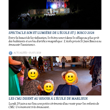
SPECTACLE SON ET LUMIÈRE DE L'ÉCOLE ST J. BOSCO 2026
Entre la beauté de la réalisation, le thème ancré dans le village au plus prêt
des habitants et un feu d'artifice magnifique : L'école privée St Jean Bosco a su
émouvoir l'assistance..
ACTUALITÉS
- 03/07/2026
LES CM2 DISENT AU REVOIR À L'ÉCOLE DE MARLIEUX
Lundi 29 juin a eut lieu une petite cérémonie d'au revoir pour les enfants de
CM2. Un moment très émouvant..