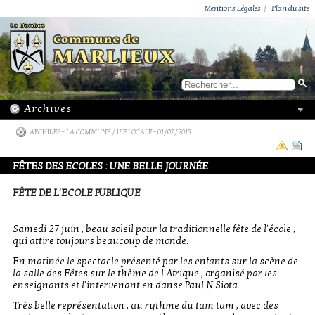
ACTUALITÉS
PUBLICATIONS
GROUPEMENT PAROISSIAL
ECOLE PRIVÉE
ACTION SOCIALE
PHOTOS DE MARLIEUX
/ VIE LOCALE
Mentions Légales
|
Plan du site
ARCHIVES
-
LA COMMUNE / VIE LOCALE
- 01/07/2015
FÊTES DES ECOLES : UNE BELLE JOURNÉE
FÊTE DE L'ECOLE PUBLIQUE
Samedi 27 juin , beau soleil pour la traditionnelle fête de l'école ,
qui attire toujours beaucoup de monde.
En matinée le spectacle présenté par les enfants sur la scène de
la salle des Fêtes sur le thème de l'Afrique , organisé par les
enseignants et l'intervenant en danse Paul N'Siota.
Très belle représentation , au rythme du tam tam , avec des