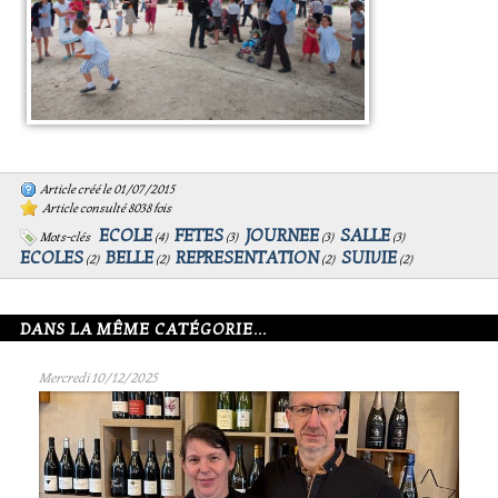
Article créé le 01/07/2015
Article consulté 8038 fois
ECOLE
FETES
JOURNEE
SALLE
Mots-clés
(
4
)
(
3
)
(
3
)
(
3
)
ECOLES
BELLE
REPRESENTATION
SUIVIE
(
2
)
(
2
)
(
2
)
(
2
)
DANS LA MÊME CATÉGORIE...
Mercredi 10/12/2025