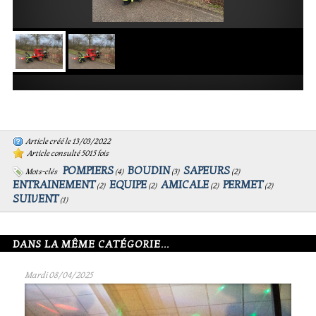
Article créé le 13/03/2022
Article consulté 5015 fois
POMPIERS
BOUDIN
SAPEURS
Mots-clés
(
4
)
(
3
)
(
2
)
ENTRAINEMENT
EQUIPE
AMICALE
PERMET
(
2
)
(
2
)
(
2
)
(
2
)
SUIVENT
(
1
)
DANS LA MÊME CATÉGORIE...
Mardi 08/04/2025