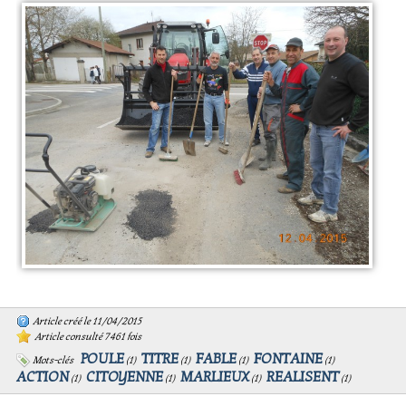
Article créé le 11/04/2015
Article consulté 7461 fois
POULE
TITRE
FABLE
FONTAINE
Mots-clés
(
1
)
(
1
)
(
1
)
(
1
)
ACTION
CITOYENNE
MARLIEUX
REALISENT
(
1
)
(
1
)
(
1
)
(
1
)