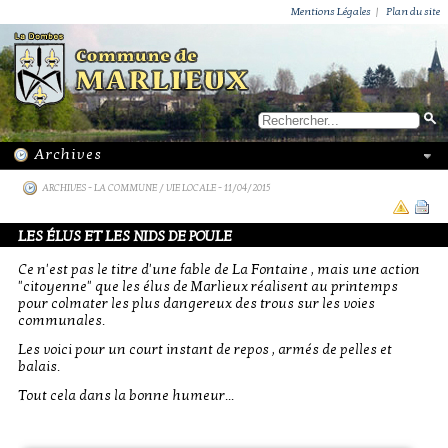
ACTUALITÉS
PUBLICATIONS
GROUPEMENT PAROISSIAL
ECOLE PRIVÉE
ACTION SOCIALE
PHOTOS DE MARLIEUX
/ VIE LOCALE
Mentions Légales
|
Plan du site
ARCHIVES
-
LA COMMUNE / VIE LOCALE
- 11/04/2015
LES ÉLUS ET LES NIDS DE POULE
Ce n'est pas le titre d'une fable de La Fontaine , mais une action
"citoyenne" que les élus de Marlieux réalisent au printemps
pour colmater les plus dangereux des trous sur les voies
communales.
Les voici pour un court instant de repos , armés de pelles et
balais.
Tout cela dans la bonne humeur...