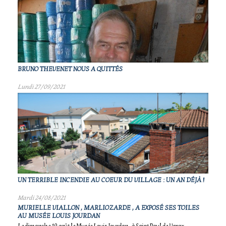
BRUNO THEVENET NOUS A QUITTÉS
Lundi 27/09/2021
UN TERRIBLE INCENDIE AU COEUR DU VILLAGE : UN AN DÉJÀ !
Mardi 24/08/2021
MURIELLE VIALLON , MARLIOZARDE , A EXPOSÉ SES TOILES
AU MUSÉE LOUIS JOURDAN
Le dimanche 19 août le Musée Louis Jourdan , à Saint Paul de Varax ,