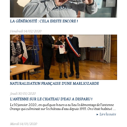
LA GÉNÉROSITÉ : CELA EXISTE ENCORE !
Vendredi 14/02/2020
NATURALISATION FRANÇAISE D'UNE MARLIOZARDE
Jeudi 30/01/2020
L'ANTENNE SUR LE CHATEAU D'EAU A DISPARU !
Le 30 janvier 2020 , en quelques heurs a eu lieu le démontage de l'antenne
Orange qui culminait sur le château d'eau depuis 1993. On s'était habitué ....
Lire la suite
►
Mardi 14/01/2020