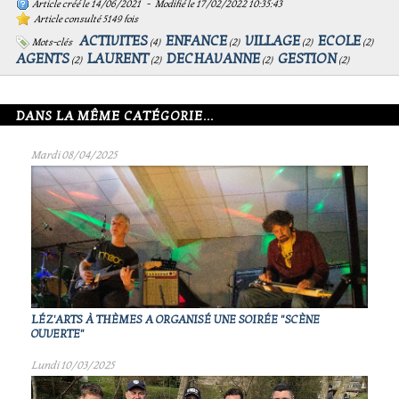
Article créé le 14/06/2021 - Modifié le 17/02/2022 10:35:43
Article consulté 5149 fois
ACTIVITES
ENFANCE
VILLAGE
ECOLE
Mots-clés
(
4
)
(
2
)
(
2
)
(
2
)
AGENTS
LAURENT
DECHAVANNE
GESTION
(
2
)
(
2
)
(
2
)
(
2
)
DANS LA MÊME CATÉGORIE...
Mardi 08/04/2025
LÉZ'ARTS À THÈMES A ORGANISÉ UNE SOIRÉE "SCÈNE
OUVERTE"
Lundi 10/03/2025