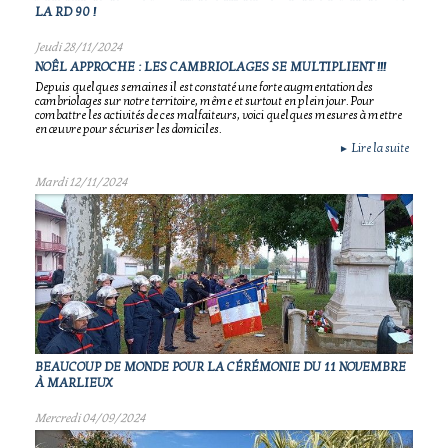
LA RD 90 !
Jeudi 28/11/2024
NOÊL APPROCHE : LES CAMBRIOLAGES SE MULTIPLIENT !!!
Depuis quelques semaines il est constaté une forte augmentation des
cambriolages sur notre territoire, même et surtout en plein jour. Pour
combattre les activités de ces malfaiteurs, voici quelques mesures à mettre
en œuvre pour sécuriser les domiciles.
Lire la suite
►
Mardi 12/11/2024
BEAUCOUP DE MONDE POUR LA CÉRÉMONIE DU 11 NOVEMBRE
À MARLIEUX
Mercredi 04/09/2024