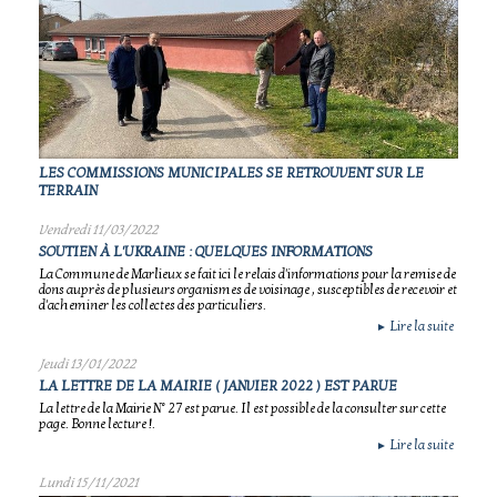
LES COMMISSIONS MUNICIPALES SE RETROUVENT SUR LE
TERRAIN
Vendredi 11/03/2022
SOUTIEN À L'UKRAINE : QUELQUES INFORMATIONS
La Commune de Marlieux se fait ici le relais d'informations pour la remise de
dons auprès de plusieurs organismes de voisinage , susceptibles de recevoir et
d'acheminer les collectes des particuliers.
Lire la suite
►
Jeudi 13/01/2022
LA LETTRE DE LA MAIRIE ( JANVIER 2022 ) EST PARUE
La lettre de la Mairie N° 27 est parue. Il est possible de la consulter sur cette
page. Bonne lecture !.
Lire la suite
►
Lundi 15/11/2021