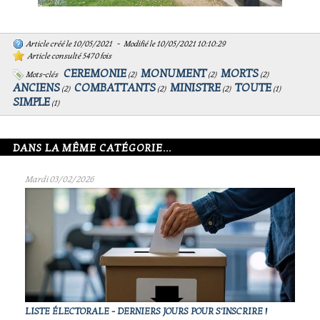
Article créé le 10/05/2021 - Modifié le 10/05/2021 10:10:29
Article consulté 5470 fois
CEREMONIE
MONUMENT
MORTS
Mots-clés
(
2
)
(
2
)
(
2
)
ANCIENS
COMBATTANTS
MINISTRE
TOUTE
(
2
)
(
2
)
(
2
)
(
1
)
SIMPLE
(
1
)
DANS LA MÊME CATÉGORIE...
Mardi 03/02/2026
LISTE ÉLECTORALE - DERNIERS JOURS POUR S'INSCRIRE !