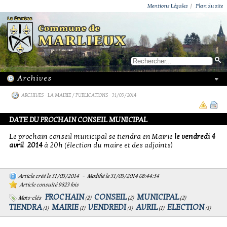
ACTUALITÉS
PUBLICATIONS
GROUPEMENT PAROISSIAL
ECOLE PRIVÉE
ACTION SOCIALE
PHOTOS DE MARLIEUX
/ VIE LOCALE
Mentions Légales
|
Plan du site
ARCHIVES
-
LA MAIRIE / PUBLICATIONS
- 31/03/2014
DATE DU PROCHAIN CONSEIL MUNICIPAL
Le prochain conseil municipal se tiendra en Mairie
le vendredi 4
avril 2014
à 20h (élection du maire et des adjoints)
Article créé le 31/03/2014 - Modifié le 31/03/2014 08:44:54
Article consulté 9823 fois
PROCHAIN
CONSEIL
MUNICIPAL
Mots-clés
(
2
)
(
2
)
(
2
)
TIENDRA
MAIRIE
VENDREDI
AVRIL
ELECTION
(
1
)
(
1
)
(
1
)
(
1
)
(
1
)