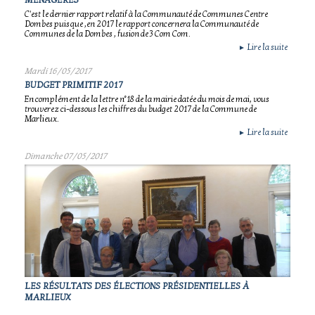
MÉNAGÈRES
C'est le dernier rapport relatif à la Communauté de Communes Centre
Dombes puisque ,en 2017 le rapport concernera la Communauté de
Communes de la Dombes , fusion de 3 Com Com.
Lire la suite
►
Mardi 16/05/2017
BUDGET PRIMITIF 2017
En complément de la lettre n°18 de la mairie datée du mois de mai, vous
trouverez ci-dessous les chiffres du budget 2017 de la Commune de
Marlieux.
Lire la suite
►
Dimanche 07/05/2017
LES RÉSULTATS DES ÉLECTIONS PRÉSIDENTIELLES À
MARLIEUX