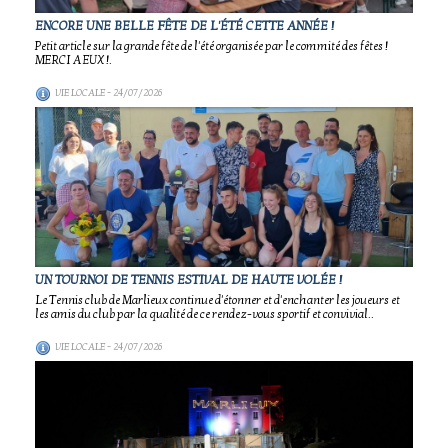
ENCORE UNE BELLE FÊTE DE L'ÉTÉ CETTE ANNÉE !
Petit article sur la grande fête de l'été organisée par le commité des fêtes !
MERCI A EUX !.
VIE LOCALE
- 24/07/2026
UN TOURNOI DE TENNIS ESTIVAL DE HAUTE VOLÉE !
Le Tennis club de Marlieux continue d'étonner et d'enchanter les joueurs et
les amis du club par la qualité de ce rendez-vous sportif et convivial..
VIE LOCALE
- 24/07/2026