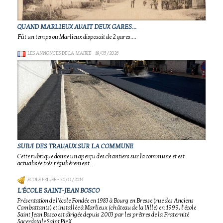
QUAND MARLIEUX AVAIT DEUX GARES...
Fût un temps ou Marlieux disposait de 2 gares....
LES ANNONCES DE LA MAIRIE
- 19/05/2026
SUIVI DES TRAVAUX SUR LA COMMUNE
Cette rubrique donne un aperçu des chantiers sur la commune et est
actualisée très régulièrement..
ECOLE PRIVÉE
- 30/11/2014
L'ÉCOLE SAINT-JEAN BOSCO
Présentation de l'école Fondée en 1983 à Bourg en Bresse (rue des Anciens
Combattants) et installée à Marlieux (château de la Ville) en 1999, l'école
Saint Jean Bosco est dirigée depuis 2003 par les prêtres de la Fraternité
Sacerdotale Saint Pie X.