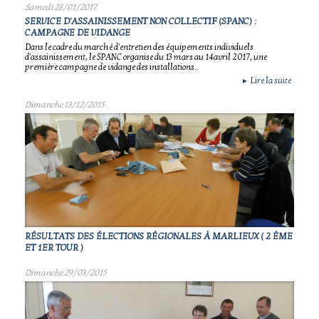
Samedi 28/01/2017
SERVICE D'ASSAINISSEMENT NON COLLECTIF (SPANC) :
CAMPAGNE DE VIDANGE
Dans le cadre du marché d'entretien des équipements individuels
d'assainissement, le SPANC organise du 13 mars au 14avril 2017, une
première campagne de vidange des installations..
Lire la suite
►
Dimanche 13/12/2015
RÉSULTATS DES ÉLECTIONS RÉGIONALES À MARLIEUX ( 2 ÈME
ET 1ER TOUR )
Dimanche 29/03/2015