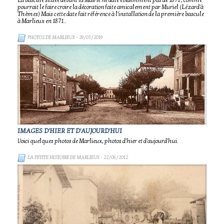
La bascule située devant la Mairie ne date évidemment pas de 1871 , comme
pourrait le faire croire la décoration faite amicalement par Muriel (Lézard'à
Thèmes) Mais cette date fait référence à l'installation de la première bascule
à Marlieux en 1871..
PHOTOS DE MARLIEUX
- 29/03/2019
IMAGES D'HIER ET D'AUJOURD'HUI
Voici quelques photos de Marlieux, photos d'hier et d'aujourd'hui.
LA PETITE HISTOIRE DE MARLIEUX
- 22/06/2012