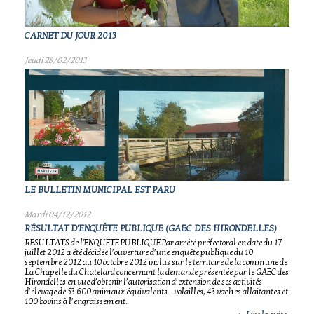
CARNET DU JOUR 2013
Jeudi 28/02/2013
LE BULLETIN MUNICIPAL EST PARU
Mardi 04/12/2012
RÉSULTAT D'ENQUÊTE PUBLIQUE (GAEC DES HIRONDELLES)
RESULTATS de l'ENQUETE PUBLIQUE Par arrêté préfectoral en date du 17
juillet 2012 a été décidée l’ouverture d’une enquête publique du 10
septembre 2012 au 10 octobre 2012 inclus sur le territoire de la commune de
La Chapelle du Chatelard concernant la demande présentée par le GAEC des
Hirondelles en vue d’obtenir l’autorisation d’extension de ses activités
d’élevage de 53 600 animaux équivalents - volailles, 43 vaches allaitantes et
100 bovins à l’engraissement.