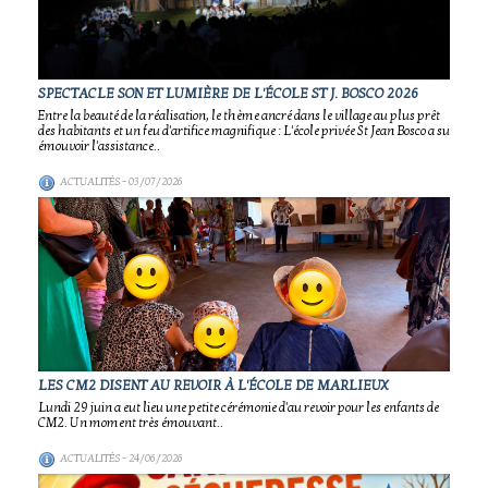
SPECTACLE SON ET LUMIÈRE DE L'ÉCOLE ST J. BOSCO 2026
Entre la beauté de la réalisation, le thème ancré dans le village au plus prêt
des habitants et un feu d'artifice magnifique : L'école privée St Jean Bosco a su
émouvoir l'assistance..
ACTUALITÉS
- 03/07/2026
LES CM2 DISENT AU REVOIR À L'ÉCOLE DE MARLIEUX
Lundi 29 juin a eut lieu une petite cérémonie d'au revoir pour les enfants de
CM2. Un moment très émouvant..
ACTUALITÉS
- 24/06/2026