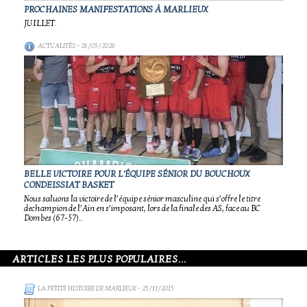
PROCHAINES MANIFESTATIONS À MARLIEUX
JUILLET.
ACTUALITÉS
- 26/05/2026
BELLE VICTOIRE POUR L'ÉQUIPE SÉNIOR DU BOUCHOUX
CONDEISSIAT BASKET
Nous saluons la victoire de l’équipe sénior masculine qui s’offre le titre
dechampion de l’Ain en s’imposant, lors de la finale des AS, face au BC
Dombes (67-57)..
ARTICLES LES PLUS POPULAIRES...
LA PETITE HISTOIRE DE MARLIEUX
- 25/11/2015