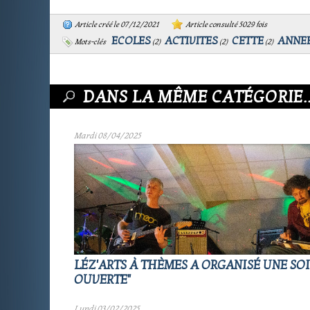
Article créé le 07/12/2021
Article consulté 5029 fois
ECOLES
ACTIVITES
CETTE
ANNE
Mots-clés
(
2
)
(
2
)
(
2
)
DANS LA MÊME CATÉGORIE..
Mardi 08/04/2025
LÉZ'ARTS À THÈMES A ORGANISÉ UNE SOI
OUVERTE"
Lundi 03/02/2025