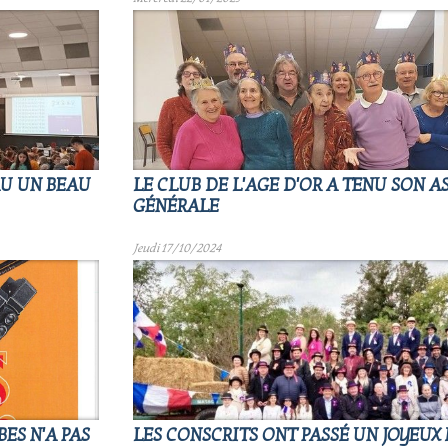
AU UN BEAU
LE CLUB DE L'AGE D'OR A TENU SON 
GÉNÉRALE
Jeudi 17/10/2024
ES N'A PAS
LES CONSCRITS ONT PASSÉ UN JOYEUX