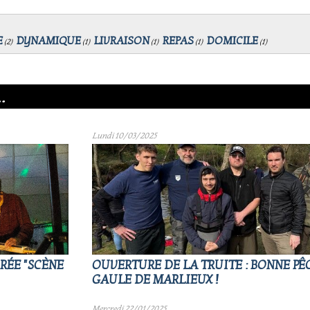
E
DYNAMIQUE
LIVRAISON
REPAS
DOMICILE
(
2
)
(
1
)
(
1
)
(
1
)
(
1
)
.
Lundi 10/03/2025
RÉE "SCÈNE
OUVERTURE DE LA TRUITE : BONNE PÊ
GAULE DE MARLIEUX !
Mercredi 22/01/2025