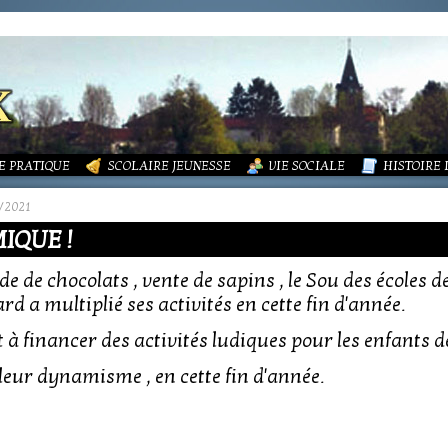
LITÉS
FORMATIONS
DURES MÉNAGÈRES ET ASSAINISSEMENT
ISME (PLU)
SOCIATIONS
ECOLE PUBLIQUE - INFORMATIONS
LA MAIRIE
 VIE DES ASSOCIATIONS
PÔLE ENFANCE
LA PETITE
OUPEMENT PAROISSIAL
ECOLE PRIVÉE
ACTION SOCIALE
PHOTOS D
E PRATIQUE
SCOLAIRE JEUNESSE
VIE SOCIALE
HISTOIRE
/2021
IQUE !
 de chocolats , vente de sapins , le Sou des écoles d
 a multiplié ses activités en cette fin d'année.
à financer des activités ludiques pour les enfants de 
leur dynamisme , en cette fin d'année.