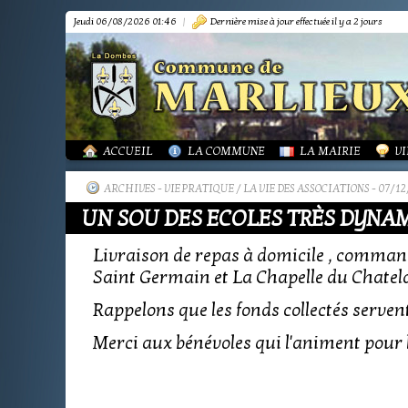
Jeudi 06/08/2026 01:46
|
Dernière mise à jour effectuée il y a 2 jours
PRÉSENTATION
PRÉSENTATION
DÉMARCHES FORMA
IN
TOURISME-COMMERCES-ARTISANS
BIBLIOTHÈQUE
OR
MARPA LE RENON
PLAN LOCAL URBAN
AS
VIE LOCALE
LES ANNONCES DE 
LA
ACTUALITÉS
PUBLICATIONS
GR
ACCUEIL
LA COMMUNE
LA MAIRIE
VI
ARCHIVES
-
VIE PRATIQUE / LA VIE DES ASSOCIATIONS
- 07/12
UN SOU DES ECOLES TRÈS DYNAM
Livraison de repas à domicile , commande
Saint Germain et La Chapelle du Chatelard
Rappelons que les fonds collectés servent 
Merci aux bénévoles qui l'animent pour 