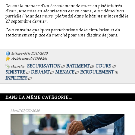
Devant la menace d'un écroulement de murs en pisé infiltrés
d'eau , une mise en sécurisation est en cours , avec démolition
partielle ( haut des murs , plafonds) dans le bâtiment incendié le
27 septembre dernier .
Cela entraine quelques perturbations de la circulation et du
stationnement place du marché pour une dizaine de jours.
Article créé le 25/11/2020
Article consulté 5796 fois
SECURISATION
BATIMENT
COURS
Mots-clés
(
2
)
(
2
)
(
2
)
SINISTRE
DEVANT
MENACE
ECROULEMENT
(
1
)
(
1
)
(
1
)
(
1
)
INFILTRES
(
1
)
DANS LA MÊME CATÉGORIE...
Mardi 03/02/2026