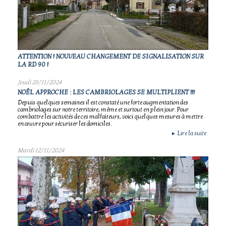
ATTENTION ! NOUVEAU CHANGEMENT DE SIGNALISATION SUR
LA RD 90 !
Jeudi 28/11/2024
NOÊL APPROCHE : LES CAMBRIOLAGES SE MULTIPLIENT !!!
Depuis quelques semaines il est constaté une forte augmentation des
cambriolages sur notre territoire, même et surtout en plein jour. Pour
combattre les activités de ces malfaiteurs, voici quelques mesures à mettre
en œuvre pour sécuriser les domiciles.
Lire la suite
►
Mardi 12/11/2024