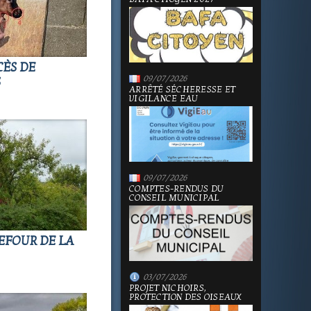
CÈS DE
09/07/2026
S
ARRÊTÉ SÉCHERESSE ET
VIGILANCE EAU
09/07/2026
COMPTES-RENDUS DU
CONSEIL MUNICIPAL
EFOUR DE LA
03/07/2026
PROJET NICHOIRS,
PROTECTION DES OISEAUX