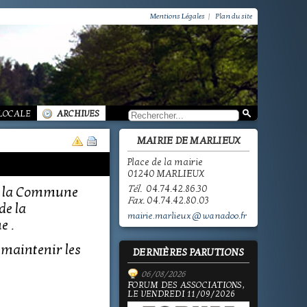
VIE PRATIQUE / GROUPEMENT PAROISSIAL
SCOLAIRE JEUNESSE / INFORMATIONS
Mentions Légales
|
Plan du site
SCOLAIRE JEUNESSE / ECOLE PUBLIQUE - INFORMATIONS
SCOLAIRE JEUNESSE / PÔLE ENFANCE
SCOLAIRE JEUNESSE / ECOLE PRIVÉE
VIE SOCIALE / ACTION SOCIALE
/ ECOLE PUBLIQUE - INFORMATIONS
 HISTOIRE DE MARLIEUX
/ LA VIE DES ASSOCIATIONS
E MARLIEUX
/ VIE LOCALE
 LOCALE
ARCHIVES
MAIRIE DE MARLIEUX
Place de la mairie
01240 MARLIEUX
Tél.
04.74.42.86.30
de la Commune
Fax.
04.74.42.80.03
de la
mairie.marlieux@wanadoo.fr
e .
e maintenir les
DERNIÈRES PARUTIONS
06/08/2026
FORUM DES ASSOCIATIONS,
LE VENDREDI 11/09/2026