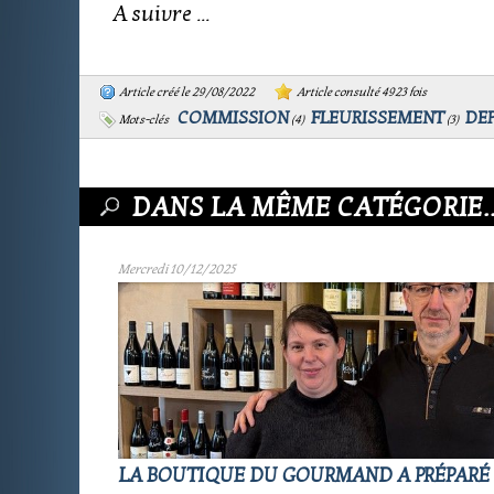
A suivre ...
Article créé le 29/08/2022
Article consulté 4923 fois
COMMISSION
FLEURISSEMENT
DE
Mots-clés
(
4
)
(
3
)
DANS LA MÊME CATÉGORIE..
Mercredi 10/12/2025
LA BOUTIQUE DU GOURMAND A PRÉPARÉ 