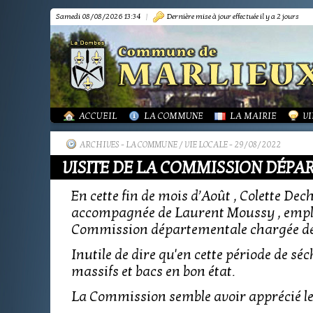
Samedi 08/08/2026 13:34
|
Dernière mise à jour effectuée il y a 2 jours
PRÉSENTATION
PRÉSENTATION
DÉMARCHES FORMA
IN
TOURISME-COMMERCES-ARTISANS
BIBLIOTHÈQUE
OR
MARPA LE RENON
PLAN LOCAL URBAN
AS
VIE LOCALE
LES ANNONCES DE 
LA
ACTUALITÉS
PUBLICATIONS
GR
ACCUEIL
LA COMMUNE
LA MAIRIE
VI
ARCHIVES
-
LA COMMUNE / VIE LOCALE
- 29/08/2022
VISITE DE LA COMMISSION DÉP
En cette fin de mois d’Août , Colette D
accompagnée de Laurent Moussy , emplo
Commission départementale chargée de j
Inutile de dire qu'en cette période de séch
massifs et bacs en bon état.
La Commission semble avoir apprécié les 