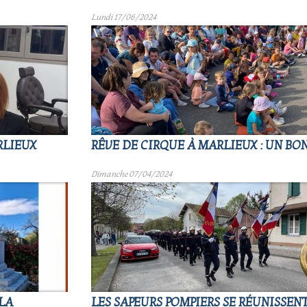
Lundi 17/06/2024
RLIEUX
RÊVE DE CIRQUE À MARLIEUX : UN BO
Dimanche 07/04/2024
 LA
LES SAPEURS POMPIERS SE RÉUNISSEN