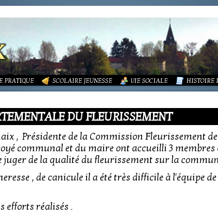
LITÉS
FORMATIONS
DURES MÉNAGÈRES ET ASSAINISSEMENT
ISME (PLU)
SOCIATIONS
ECOLE PUBLIQUE - INFORMATIONS
LA MAIRIE
 VIE DES ASSOCIATIONS
PÔLE ENFANCE
LA PETITE
OUPEMENT PAROISSIAL
ECOLE PRIVÉE
ACTION SOCIALE
PHOTOS D
E PRATIQUE
SCOLAIRE JEUNESSE
VIE SOCIALE
HISTOIRE
ARTEMENTALE DU FLEURISSEMENT
echaix , Présidente de la Commission Fleurissement 
yé communal et du maire ont accueilli 3 membres 
uger de la qualité du fleurissement sur la commun
eresse , de canicule il a été très difficile à l'équipe d
efforts réalisés .