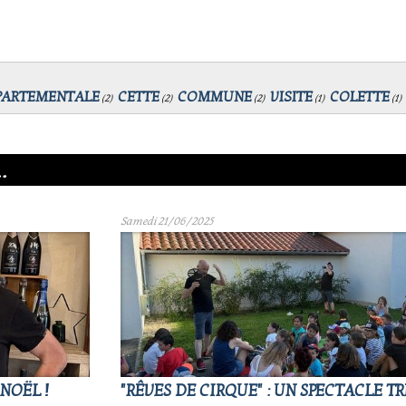
PARTEMENTALE
CETTE
COMMUNE
VISITE
COLETTE
(
2
)
(
2
)
(
2
)
(
1
)
(
1
)
.
Samedi 21/06/2025
NOËL !
"RÊVES DE CIRQUE" : UN SPECTACLE TR