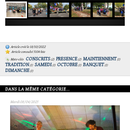
Article créé le 18/10/2022
Article consulté 5104 fois
CONSCRITS
PRESENCE
MAINTIENNENT
Mots-clés
(
2
)
(
2
)
(
1
)
TRADITION
SAMEDI
OCTOBRE
BANQUET
(
1
)
(
1
)
(
1
)
(
1
)
DIMANCHE
(
1
)
DANS LA MÊME CATÉGORIE...
Mardi 08/04/2025