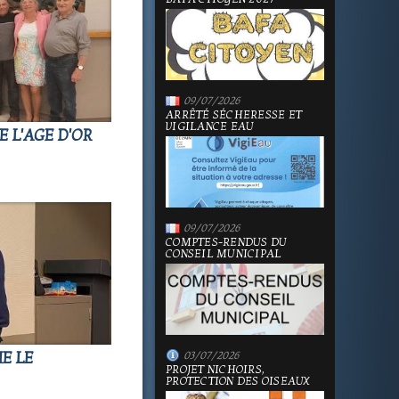
09/07/2026
ARRÊTÉ SÉCHERESSE ET
VIGILANCE EAU
 L'AGE D'OR
09/07/2026
COMPTES-RENDUS DU
CONSEIL MUNICIPAL
E LE
03/07/2026
PROJET NICHOIRS,
PROTECTION DES OISEAUX