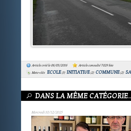
Article créé le 06/03/2016
Article consulté 7029 fois
ECOLE
INITIATIVE
COMMUNE
SA
Mots-clés
(
3
)
(
2
)
(
2
)
DANS LA MÊME CATÉGORIE..
Mercredi 10/12/2025