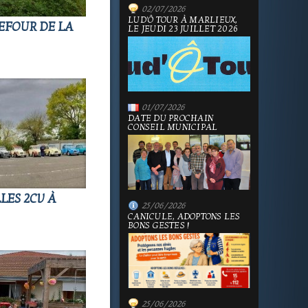
02/07/2026
LUD'Ô TOUR À MARLIEUX,
EFOUR DE LA
LE JEUDI 23 JUILLET 2026
01/07/2026
DATE DU PROCHAIN
CONSEIL MUNICIPAL
LES 2CV À
25/06/2026
CANICULE, ADOPTONS LES
BONS GESTES !
25/06/2026