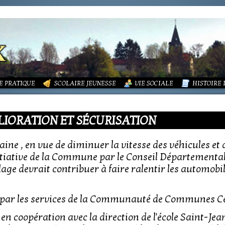
LITÉS
FORMATIONS
DURES MÉNAGÈRES ET ASSAINISSEMENT
ISME (PLU)
SOCIATIONS
ECOLE PUBLIQUE - INFORMATIONS
LA MAIRIE
 VIE DES ASSOCIATIONS
PÔLE ENFANCE
LA PETITE
OUPEMENT PAROISSIAL
ECOLE PRIVÉE
ACTION SOCIALE
PHOTOS D
E PRATIQUE
SCOLAIRE JEUNESSE
VIE SOCIALE
HISTOIRE
LIORATION ET SÉCURISATION
aine , en vue de diminuer la vitesse des véhicules et 
tiative de la Commune par le Conseil Départemental) 
age devrait contribuer à faire ralentir les automobil
lé par les services de la Communauté de Communes 
en coopération avec la direction de l'école Saint-Jean