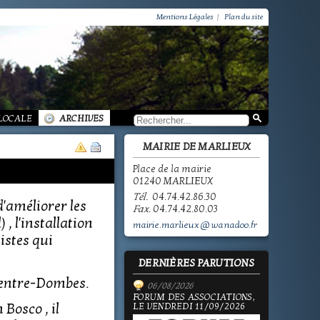
VIE PRATIQUE / GROUPEMENT PAROISSIAL
SCOLAIRE JEUNESSE / INFORMATIONS
Mentions Légales
|
Plan du site
SCOLAIRE JEUNESSE / ECOLE PUBLIQUE - INFORMATIONS
SCOLAIRE JEUNESSE / PÔLE ENFANCE
SCOLAIRE JEUNESSE / ECOLE PRIVÉE
VIE SOCIALE / ACTION SOCIALE
/ ECOLE PUBLIQUE - INFORMATIONS
 HISTOIRE DE MARLIEUX
/ LA VIE DES ASSOCIATIONS
E MARLIEUX
/ VIE LOCALE
 LOCALE
ARCHIVES
MAIRIE DE MARLIEUX
Place de la mairie
01240 MARLIEUX
Tél.
04.74.42.86.30
d'améliorer les
Fax.
04.74.42.80.03
, l'installation
mairie.marlieux@wanadoo.fr
istes qui
DERNIÈRES PARUTIONS
Centre-Dombes.
06/08/2026
FORUM DES ASSOCIATIONS,
 Bosco , il
LE VENDREDI 11/09/2026