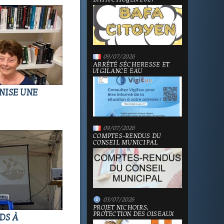
09/07/2026
ARRÊTÉ SÉCHERESSE ET
VIGILANCE EAU
NISE UNE
09/07/2026
COMPTES-RENDUS DU
CONSEIL MUNICIPAL
03/07/2026
PROJET NICHOIRS,
PROTECTION DES OISEAUX
DS À