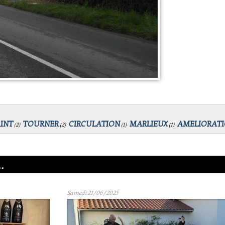
INT
TOURNER
CIRCULATION
MARLIEUX
AMELIORAT
(
2
)
(
2
)
(
1
)
(
1
)
.
Samedi 21/06/2025