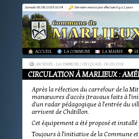
Samedi 08/08/2026 10:04
|
Dernière mise à jour effectuée il y a 2 jours
PRÉSENTATION
PRÉSENTATION
DÉMARCHES FORMA
IN
TOURISME-COMMERCES-ARTISANS
BIBLIOTHÈQUE
OR
MARPA LE RENON
PLAN LOCAL URBAN
AS
VIE LOCALE
LES ANNONCES DE 
LA
ACTUALITÉS
PUBLICATIONS
GR
ACCUEIL
LA COMMUNE
LA MAIRIE
VI
ARCHIVES
-
LA COMMUNE / VIE LOCALE
- 06/03/2016
CIRCULATION À MARLIEUX : AMÉ
Après la réfection du carrefour de la Mit
manœuvres d'accès (travaux faits à l'ini
d'un radar pédagogique à l'entrée du vill
arrivent de Châtillon.
Cet équipement a été proposé et instal
Toujours à l'initiative de la Commune et 