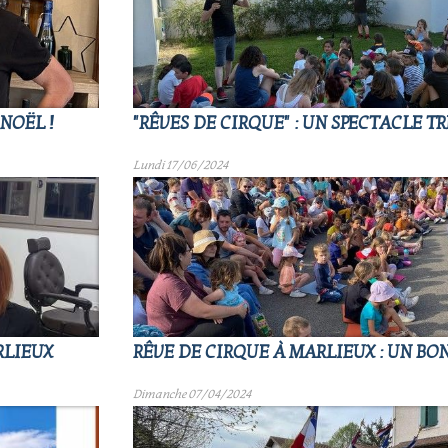
NOËL !
"RÊVES DE CIRQUE" : UN SPECTACLE TR
Lundi 17/06/2024
RLIEUX
RÊVE DE CIRQUE À MARLIEUX : UN BO
Dimanche 07/04/2024