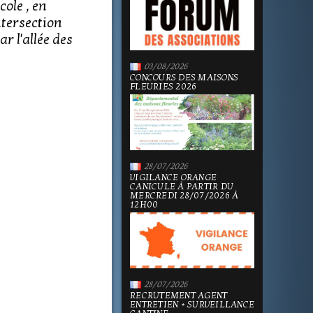
ole , en
ntersection
r l'allée des
03/08/2026
CONCOURS DES MAISONS
FLEURIES 2026
28/07/2026
VIGILANCE ORANGE
CANICULE À PARTIR DU
MERCREDI 28/07/2026 À
12H00
28/07/2026
RECRUTEMENT AGENT
ENTRETIEN + SURVEILLANCE