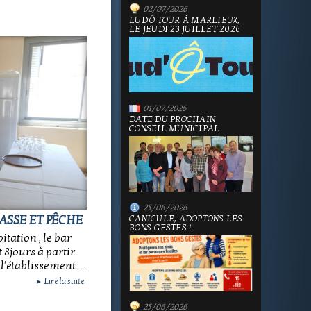
02/07/2026
LUD'Ô TOUR À MARLIEUX,
LE JEUDI 23 JUILLET 2026
01/07/2026
DATE DU PROCHAIN
CONSEIL MUNICIPAL
25/06/2026
ASSE ET PÊCHE
CANICULE, ADOPTONS LES
BONS GESTES !
itation , le bar
 8jours à partir
'établissement.....
Lire la suite
►
25/06/2026