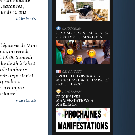
on Pôle Enfance
 , vacances ,
lus de 10 ans.
Lire la suite
►
03/07/2026
LES CM2 DISENT AU REVOIR
À L'ÉCOLE DE MARLIEUX
 l'épicerie de Mme
undi, mercredi,
 à 19h30 Samedi
he de 8h à 12h30
s de timbres-
02/07/2026
êt- à -poster"et
BRUITS DE VOISINAGE -
MODIFICATION DE L'ARRÊTÉ
s produits
PRÉFECTORAL
s, y compris
02/07/2026
nstance.
PROCHAINES
Lire la suite
MANIFESTATIONS À
►
MARLIEUX