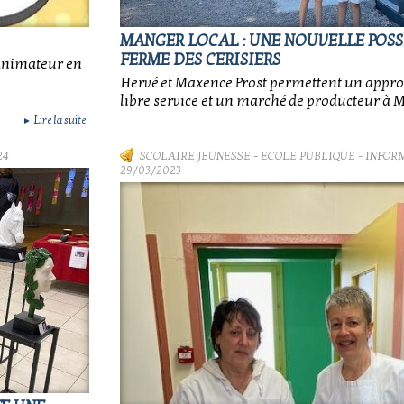
MANGER LOCAL : UNE NOUVELLE POSSI
FERME DES CERISIERS
 animateur en
Hervé et Maxence Prost permettent un appr
libre service et un marché de producteur à M
Lire la suite
►
24
SCOLAIRE JEUNESSE
-
ECOLE PUBLIQUE - INFOR
29/03/2023