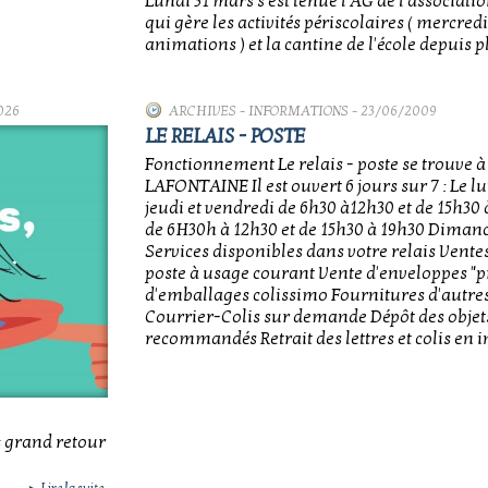
Lundi 31 mars s'est tenue l'AG de l'associati
qui gère les activités périscolaires ( mercredi
animations ) et la cantine de l'école depuis p
026
ARCHIVES
-
INFORMATIONS
- 23/06/2009
LE RELAIS - POSTE
Fonctionnement Le relais - poste se trouve à
LAFONTAINE Il est ouvert 6 jours sur 7 : Le l
jeudi et vendredi de 6h30 à12h30 et de 15h30
de 6H30h à 12h30 et de 15h30 à 19h30 Dimanc
Services disponibles dans votre relais Vente
poste à usage courant Vente d'enveloppes "pr
d'emballages colissimo Fournitures d'autre
Courrier-Colis sur demande Dépôt des objet
recommandés Retrait des lettres et colis en i
« grand retour