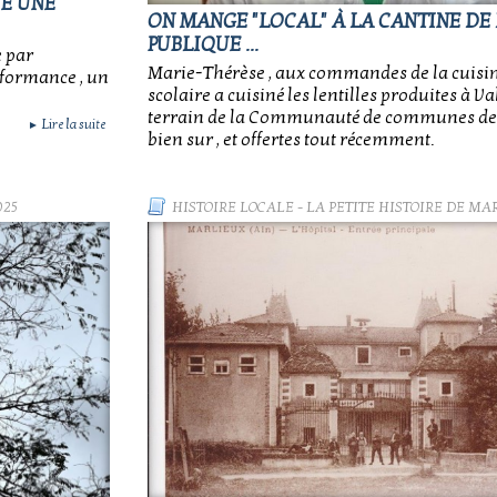
TE UNE
ON MANGE "LOCAL" À LA CANTINE DE 
PUBLIQUE ...
e par
Marie-Thérèse , aux commandes de la cuisin
rformance , un
scolaire a cuisiné les lentilles produites à V
terrain de la Communauté de communes de l
Lire la suite
►
bien sur , et offertes tout récemment.
025
HISTOIRE LOCALE
-
LA PETITE HISTOIRE DE MA