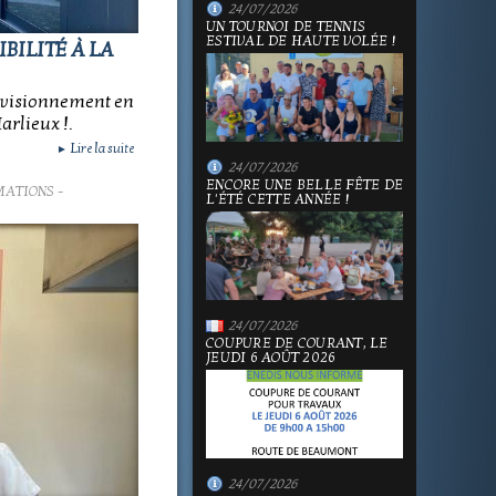
24/07/2026
UN TOURNOI DE TENNIS
ESTIVAL DE HAUTE VOLÉE !
BILITÉ À LA
ovisionnement en
arlieux !.
Lire la suite
►
24/07/2026
ENCORE UNE BELLE FÊTE DE
MATIONS
-
L'ÉTÉ CETTE ANNÉE !
24/07/2026
COUPURE DE COURANT, LE
JEUDI 6 AOÛT 2026
24/07/2026