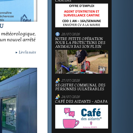
CANTINE
AU
t météorologique,
28/07/2026
NOTRE PETITE OPÉRATION
é un nouvel arrêté
POUR LA PROTECTIONS DES
ANIMAUX BAS SON PLEIN
Lire la suite
►
27/07/2026
REGISTRE COMMUNAL DES
PERSONNES VULNÉRABLES
24/07/2026
CAFÉ DES AIDANTS - ADAPA