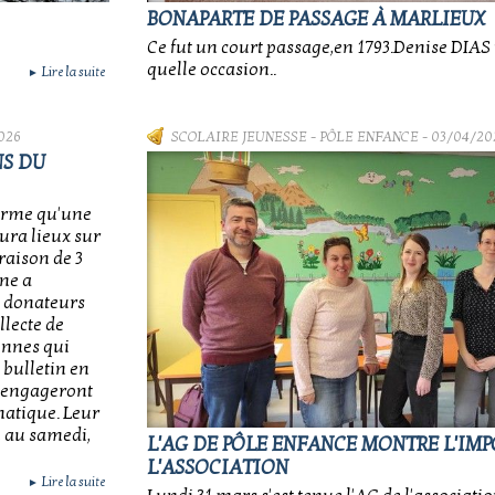
BONAPARTE DE PASSAGE À MARLIEUX
Ce fut un court passage,en 1793.Denise DIAS
quelle occasion..
Lire la suite
►
026
SCOLAIRE JEUNESSE
-
PÔLE ENFANCE
- 03/04/20
NS DU
orme qu'une
ura lieux sur
raison de 3
ne a
x donateurs
llecte de
sonnes qui
 bulletin en
s’engageront
atique. Leur
i au samedi,
L'AG DE PÔLE ENFANCE MONTRE L'IM
L'ASSOCIATION
Lire la suite
►