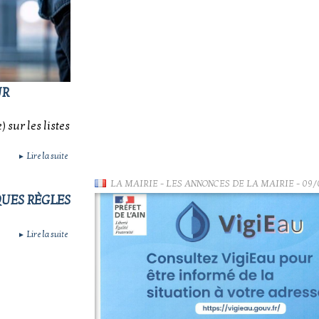
UR
 sur les listes
Lire la suite
►
LA MAIRIE
-
LES ANNONCES DE LA MAIRIE
- 09/
QUES RÈGLES
Lire la suite
►