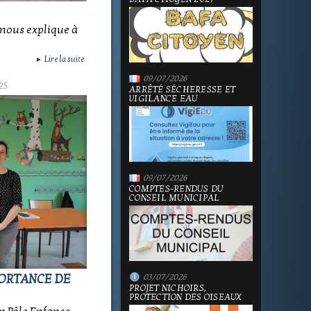
 nous explique à
Lire la suite
►
09/07/2026
25
ARRÊTÉ SÉCHERESSE ET
VIGILANCE EAU
09/07/2026
COMPTES-RENDUS DU
CONSEIL MUNICIPAL
PORTANCE DE
03/07/2026
PROJET NICHOIRS,
PROTECTION DES OISEAUX