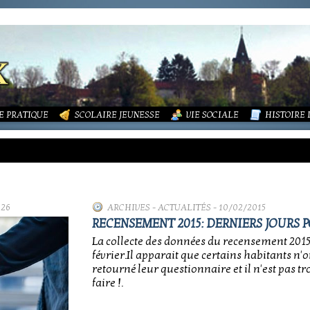
LITÉS
FORMATIONS
DURES MÉNAGÈRES ET ASSAINISSEMENT
ISME (PLU)
SOCIATIONS
ECOLE PUBLIQUE - INFORMATIONS
LA MAIRIE
 VIE DES ASSOCIATIONS
PÔLE ENFANCE
LA PETITE
OUPEMENT PAROISSIAL
ECOLE PRIVÉE
ACTION SOCIALE
PHOTOS D
E PRATIQUE
SCOLAIRE JEUNESSE
VIE SOCIALE
HISTOIRE
026
ARCHIVES
-
ACTUALITÉS
- 10/02/2015
RECENSEMENT 2015: DERNIERS JOURS 
La collecte des données du recensement 2015
février.Il apparait que certains habitants n'o
retourné leur questionnaire et il n'est pas t
faire !.