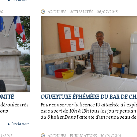
Lire la suite
►
20
ARCHIVES
-
ACTUALITÉS
- 06/07/2015
OMITÉ
OUVERTURE ÉPHÉMÈRE DU BAR DE CH
 déroulée très
Pour conserver la licence IV attachée à l'explo
ions
est ouvert de 10h à 15h tous les jours pendant
du 6 juillet.Dans l'attente d'un renouveau de l
Lire la suite
►
11/2015
ARCHIVES
-
PUBLICATIONS
- 30/01/2014