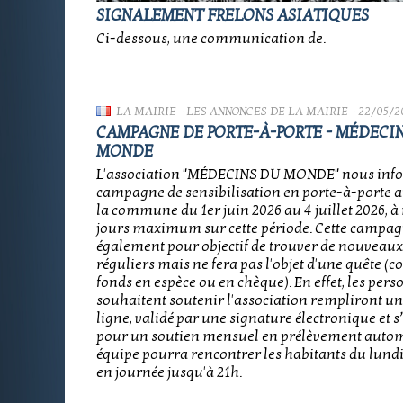
SIGNALEMENT FRELONS ASIATIQUES
Ci-dessous, une communication de.
LA MAIRIE
-
LES ANNONCES DE LA MAIRIE
- 22/05/2
CAMPAGNE DE PORTE-À-PORTE - MÉDECI
MONDE
L'association "MÉDECINS DU MONDE" nous inf
campagne de sensibilisation en porte-à-porte a
la commune du 1er juin 2026 au 4 juillet 2026, à 
jours maximum sur cette période. Cette campag
également pour objectif de trouver de nouveau
réguliers mais ne fera pas l'objet d'une quête (co
fonds en espèce ou en chèque). En effet, les per
souhaitent soutenir l'association rempliront un
ligne, validé par une signature électronique et 
pour un soutien mensuel en prélèvement autom
équipe pourra rencontrer les habitants du lund
en journée jusqu'à 21h.