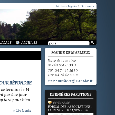
VIE PRATIQUE / GROUPEMENT PAROISSIAL
SCOLAIRE JEUNESSE / INFORMATIONS
Mentions Légales
|
Plan du site
SCOLAIRE JEUNESSE / ECOLE PUBLIQUE - INFORMATIONS
SCOLAIRE JEUNESSE / PÔLE ENFANCE
SCOLAIRE JEUNESSE / ECOLE PRIVÉE
VIE SOCIALE / ACTION SOCIALE
/ ECOLE PUBLIQUE - INFORMATIONS
 HISTOIRE DE MARLIEUX
/ LA VIE DES ASSOCIATIONS
E MARLIEUX
/ VIE LOCALE
 LOCALE
ARCHIVES
MAIRIE DE MARLIEUX
Place de la mairie
01240 MARLIEUX
Tél.
04.74.42.86.30
Fax.
04.74.42.80.03
mairie.marlieux@wanadoo.fr
POUR RÉPONDRE
 se termine le 14
nt pas à ce jour
DERNIÈRES PARUTIONS
rop tard pour bien
06/08/2026
FORUM DES ASSOCIATIONS,
LE VENDREDI 11/09/2026
Lire la suite
►