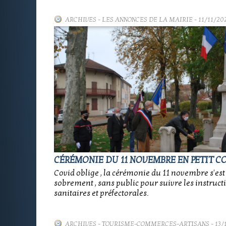
ARCHIVES
-
LES ANNONCES DE LA MAIRIE
- 11/11/20
CÉRÉMONIE DU 11 NOVEMBRE EN PETIT C
Covid oblige , la cérémonie du 11 novembre s'est
sobrement , sans public pour suivre les instruct
sanitaires et préfectorales.
ARCHIVES
-
TOURISME-COMMERCES-ARTISANS
- 13/