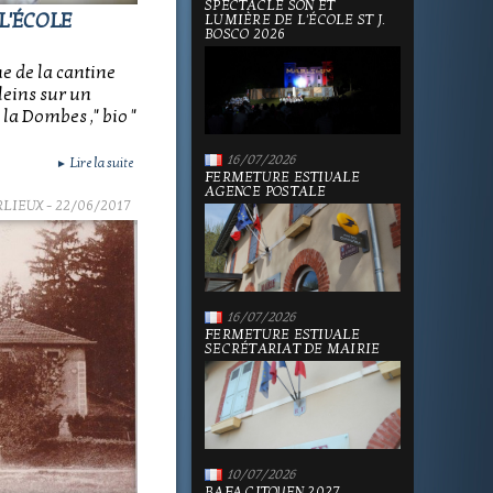
SPECTACLE SON ET
L'ÉCOLE
LUMIÈRE DE L'ÉCOLE ST J.
BOSCO 2026
e de la cantine
aleins sur un
a Dombes ," bio "
16/07/2026
Lire la suite
►
FERMETURE ESTIVALE
AGENCE POSTALE
RLIEUX
- 22/06/2017
16/07/2026
FERMETURE ESTIVALE
SECRÉTARIAT DE MAIRIE
10/07/2026
BAFA CITOYEN 2027