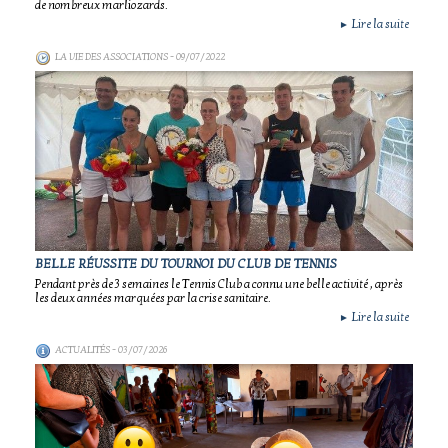
de nombreux marliozards.
Lire la suite
►
LA VIE DES ASSOCIATIONS
- 09/07/2022
BELLE RÉUSSITE DU TOURNOI DU CLUB DE TENNIS
Pendant près de 3 semaines le Tennis Club a connu une belle activité , après
les deux années marquées par la crise sanitaire.
Lire la suite
►
ACTUALITÉS
- 03/07/2026