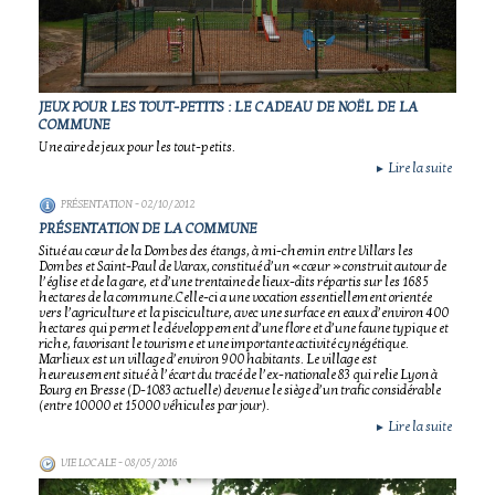
JEUX POUR LES TOUT-PETITS : LE CADEAU DE NOËL DE LA
COMMUNE
Une aire de jeux pour les tout-petits.
Lire la suite
►
PRÉSENTATION
- 02/10/2012
PRÉSENTATION DE LA COMMUNE
Situé au cœur de la Dombes des étangs, à mi-chemin entre Villars les
Dombes et Saint-Paul de Varax, constitué d’un « cœur » construit autour de
l’église et de la gare, et d’une trentaine de lieux-dits répartis sur les 1685
hectares de la commune.Celle-ci a une vocation essentiellement orientée
vers l’agriculture et la pisciculture, avec une surface en eaux d’environ 400
hectares qui permet le développement d’une flore et d’une faune typique et
riche, favorisant le tourisme et une importante activité cynégétique.
Marlieux est un village d’environ 900 habitants. Le village est
heureusement situé à l’écart du tracé de l’ex-nationale 83 qui relie Lyon à
Bourg en Bresse (D-1083 actuelle) devenue le siège d’un trafic considérable
(entre 10000 et 15000 véhicules par jour).
Lire la suite
►
VIE LOCALE
- 08/05/2016