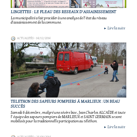
LINGETTES : LE FLEAU DES RESEAUX D’ASSAINISSEMENT
La municipalité a fait procéder à une analyse de l’état du réseau
d’assainissement de la commune.
Lire la suite
►
ACTUALITÉS
- 14/12/2014
TELETHON DES SAPEURS POMPIERS À MARLIEUX : UN BEAU
SUCCÈS
Samedi 6 décembre , malgré une sévère bise , Jean Charles ALCAÎDE et toute
l' équipe des sapeurs pompiers de MARLIEUX et SAINT GERMAIN se sont
mobilisés pour la traditionnelle participation au téléthon.
Lire la suite
►