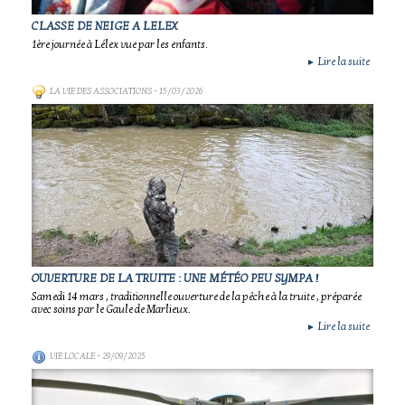
CLASSE DE NEIGE A LELEX
1ère journée à Lélex vue par les enfants.
Lire la suite
►
LA VIE DES ASSOCIATIONS
- 15/03/2026
OUVERTURE DE LA TRUITE : UNE MÉTÉO PEU SYMPA !
Samedi 14 mars , traditionnelle ouverture de la pêche à la truite , préparée
avec soins par le Gaule de Marlieux.
Lire la suite
►
VIE LOCALE
- 29/09/2025