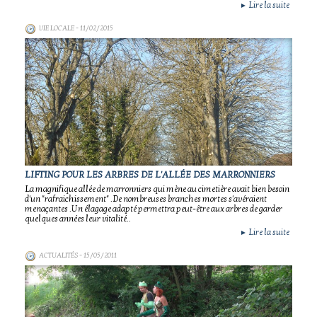
Lire la suite
►
VIE LOCALE
- 11/02/2015
LIFTING POUR LES ARBRES DE L'ALLÉE DES MARRONNIERS
La magnifique allée de marronniers qui mène au cimetière avait bien besoin
d'un "rafraichissement" .De nombreuses branches mortes s'avéraient
menaçantes .Un élagage adapté permettra peut-être aux arbres de garder
quelques années leur vitalité..
Lire la suite
►
ACTUALITÉS
- 15/05/2011