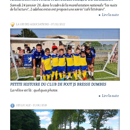
Samedi 24 janvier 26, dans le cadre de la manifestation nationale "les nuits
de la lecture", 2 adolescentes ont proposé une soirée "café littéraire".
Lire la suite
►
LA VIE DES ASSOCIATIONS
- 07/11/2022
PETITE HISTOIRE DU CLUB DE FOOT JS BRESSE DOMBES
La relève est là : quelques photos.
Lire la suite
►
VIE LOCALE
- 13/06/2026