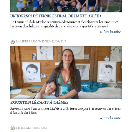
UN TOURNOI DE TENNIS ESTIVAL DE HAUTE VOLÉE !
Le Tennis club de Marlieux continue d'étonner et d'enchanter les joueurs et
les amis du club par la qualité de ce rendez-vous sportif et convivial..
Lire la suite
►
LA VIE DES ASSOCIATIONS
- 12/06/2017
EXPOSITION LÉZ'ARTS À THÈMES
Samedi 3 juin, l'association Léz'Arts à Thèmes a exposé les œuvres des élèves
à la salle des fêtes.
Lire la suite
►
VIE LOCALE
- 28/07/2021