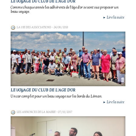
LE VOYAGE DU CLUB DE L'AGE D'OR
Comme chaque année les adhérents de l'âge d'or se sont vus proposer un
beau voyage.
Lire la suite
►
LA VIE DES ASSOCIATIONS
- 24/06/2018
LE VOYAGE DU CLUB DE L'AGE D'OR
Un car complet pour un beau voyage sur les bords du Léman.
Lire la suite
►
LES ANNONCES DE LA MAIRIE
- 07/11/2017