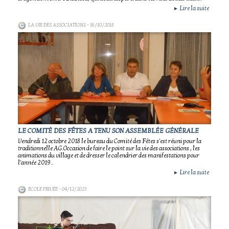
Lire la suite
►
LA VIE DES ASSOCIATIONS
- 16/10/2018
LE COMITÉ DES FÊTES A TENU SON ASSEMBLÉE GÉNÉRALE
Vendredi 12 octobre 2018 le bureau du Comité des Fêtes s'est réuni pour la
traditionnelle AG.Occasion de faire le point sur la vie des associations , les
animations du village et de dresser le calendrier des manifestations pour
l'année 2019..
Lire la suite
►
ECOLE PRIVÉE
- 04/12/2023