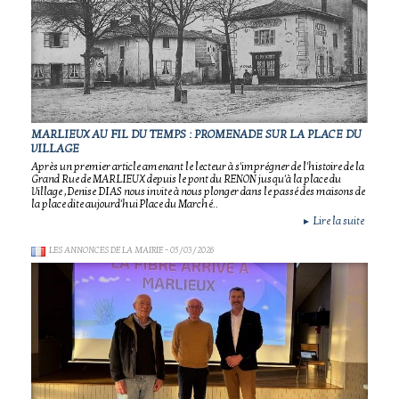
MARLIEUX AU FIL DU TEMPS : PROMENADE SUR LA PLACE DU
VILLAGE
Après un premier article amenant le lecteur à s'imprégner de l'histoire de la
Grand Rue de MARLIEUX depuis le pont du RENON jusqu'à la place du
Village ,Denise DIAS nous invite à nous plonger dans le passé des maisons de
la place dite aujourd'hui Place du Marché..
Lire la suite
►
LES ANNONCES DE LA MAIRIE
- 05/03/2026