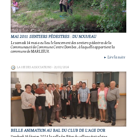
MAI 2011 :SENTIERS PÉDESTRES : DU NOUVEAU
Le samedi 14 mai a eu lieu le lancement des sentiers pédestres de la
Communauté de Commune Centre Dombes , à laquelle appartient la
commune de MARLIEUX.
Lire la suite
►
LA VIE DES ASSOCIATIONS
- 21/02/2024
BELLE ANIMATION AU BAL DU CLUB DE L'AGE D'OR
Vendredi 16 février 2024 la salle des Fêtes du village était pleine.