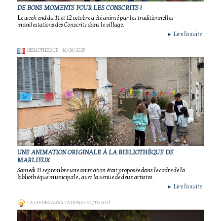
DE BONS MOMENTS POUR LES CONSCRITS !
Le week end du 11 et 12 octobre a été animé par les traditionnelles
manifestations des Conscrits dans le village.
Lire la suite
►
BIBLIOTHÈQUE
- 18/09/2025
UNE ANIMATION ORIGINALE À LA BIBLIOTHÈQUE DE
MARLIEUX
Samedi 13 septembre une animation était proposée dans le cadre de la
bibliothèque municipale , avec la venue de deux artistes.
Lire la suite
►
LA VIE DES ASSOCIATIONS
- 04/11/2024