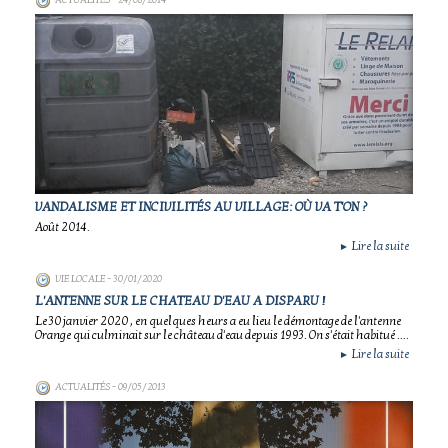
ACTUALITÉS
- 24/08/2014
VANDALISME ET INCIVILITÉS AU VILLAGE: OÙ VA T'ON ?
Août 2014.
Lire la suite
►
VIE LOCALE
- 30/01/2020
L'ANTENNE SUR LE CHATEAU D'EAU A DISPARU !
Le 30 janvier 2020 , en quelques heurs a eu lieu le démontage de l'antenne
Orange qui culminait sur le château d'eau depuis 1993. On s'était habitué ....
Lire la suite
►
ACTUALITÉS
- 09/05/2013