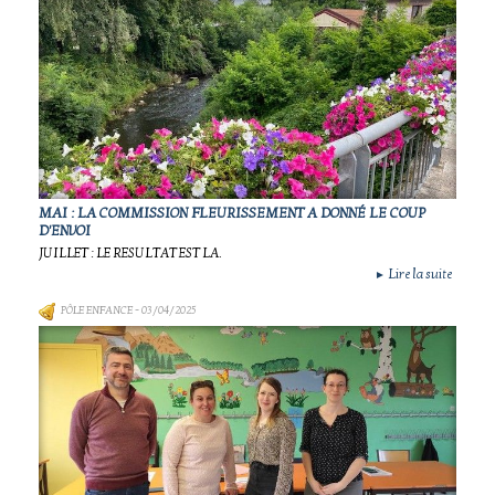
MAI : LA COMMISSION FLEURISSEMENT A DONNÉ LE COUP
D'ENVOI
JUILLET : LE RESULTAT EST LA.
Lire la suite
►
PÔLE ENFANCE
- 03/04/2025