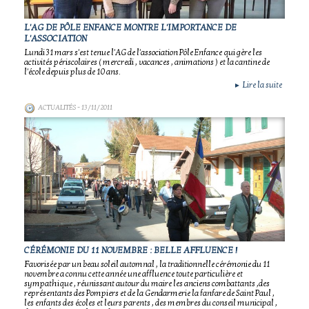
L'AG DE PÔLE ENFANCE MONTRE L'IMPORTANCE DE
L'ASSOCIATION
Lundi 31 mars s'est tenue l'AG de l'association Pôle Enfance qui gère les
activités périscolaires ( mercredi , vacances , animations ) et la cantine de
l'école depuis plus de 10 ans.
Lire la suite
►
ACTUALITÉS
- 13/11/2011
CÉRÉMONIE DU 11 NOVEMBRE : BELLE AFFLUENCE !
Favorisée par un beau soleil automnal , la traditionnelle cérémonie du 11
novembre a connu cette année une affluence toute particulière et
sympathique , réunissant autour du maire les anciens combattants ,des
représentants des Pompiers et de la Gendarmerie la fanfare de Saint Paul ,
les enfants des écoles et leurs parents , des membres du conseil municipal ,