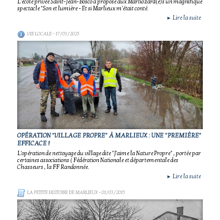
L'école privée Saint-Jean-Bosco a proposé aux Marliozard(e)s un magnifique
spectacle "Son et lumière - Et si Marlieux m'était conté.
Lire la suite
►
VIE LOCALE
- 17/03/2025
OPÉRATION "VILLAGE PROPRE" À MARLIEUX : UNE "PREMIÈRE"
EFFICACE !
L'opération de nettoyage du village dite "J'aime la Nature Propre" , portée par
certaines associations ( Fédération Nationale et départementale des
Chasseurs , la FF Randonnée.
Lire la suite
►
LA PETITE HISTOIRE DE MARLIEUX
- 01/03/2015