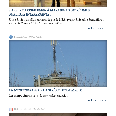
LA FIBRE ARRIVE ENFIN À MARLIEUX ! UNE RÉUNION
PUBLIQUE INTERESSANTE .
Une réunion publique organisée par le SIEA , propriétaire du réseau fibre a
eu lieu le 2 mars 2026 à la salle des Fêtes.
Lire la suite
►
VIE LOCALE
- 08/07/2021
ON N'ENTENDRA PLUS LA SIRÈNE DES POMPIERS...
Les temps changent , et la technologie aussi....
Lire la suite
►
BIBLIOTHÈQUE
- 25/03/2025