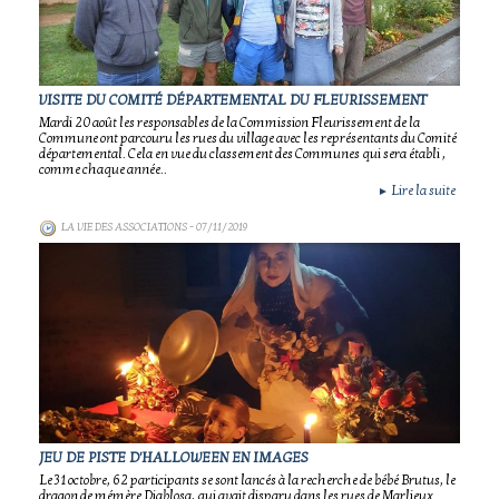
VISITE DU COMITÉ DÉPARTEMENTAL DU FLEURISSEMENT
Mardi 20 août les responsables de la Commission Fleurissement de la
Commune ont parcouru les rues du village avec les représentants du Comité
départemental. Cela en vue du classement des Communes qui sera établi ,
comme chaque année..
Lire la suite
►
LA VIE DES ASSOCIATIONS
- 07/11/2019
JEU DE PISTE D'HALLOWEEN EN IMAGES
Le 31 octobre, 62 participants se sont lancés à la recherche de bébé Brutus, le
dragon de mémère Diablosa, qui avait disparu dans les rues de Marlieux..