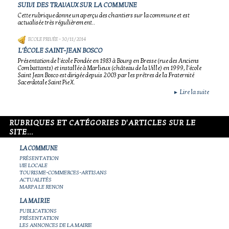
SUIVI DES TRAVAUX SUR LA COMMUNE
Cette rubrique donne un aperçu des chantiers sur la commune et est
actualisée très régulièrement..
ECOLE PRIVÉE
- 30/11/2014
L'ÉCOLE SAINT-JEAN BOSCO
Présentation de l'école Fondée en 1983 à Bourg en Bresse (rue des Anciens
Combattants) et installée à Marlieux (château de la Ville) en 1999, l'école
Saint Jean Bosco est dirigée depuis 2003 par les prêtres de la Fraternité
Sacerdotale Saint Pie X.
Lire la suite
►
RUBRIQUES ET CATÉGORIES D'ARTICLES SUR LE
SITE...
LA COMMUNE
PRÉSENTATION
VIE LOCALE
TOURISME-COMMERCES-ARTISANS
ACTUALITÉS
MARPA LE RENON
LA MAIRIE
PUBLICATIONS
PRÉSENTATION
LES ANNONCES DE LA MAIRIE