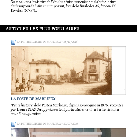
Nous saluons la victoire de l’équipe sénior masculine qui s’offre le titre
dechampion de l’Ain en s’imposant, lors de la finale des AS, face au BC
Dombes (67-57)..
ARTICLES LES PLUS POPULAIRES...
LA PETITE HISTOIRE DE MARLIEUX
- 25/11/2015
LA POSTE DE MARLIEUX
"Petite histoire" de la Poste à Marlieux , depuis son origine en 1876 , racontée
par Denise DIAS.On appréciera tout particulièrement les festivités faites
pour l'inauguration..
LA PETITE HISTOIRE DE MARLIEUX
- 29/07/2016