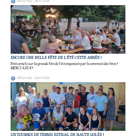
VIE LOCALE
- 24/07/2026
ENCORE UNE BELLE FÊTE DE L'ÉTÉ CETTE ANNÉE !
Petit article sur la grande fête de l'été organisée par le commité des fêtes !
MERCI A EUX !.
VIE LOCALE
- 24/07/2026
UN TOURNOI DE TENNIS ESTIVAL DE HAUTE VOLÉE !