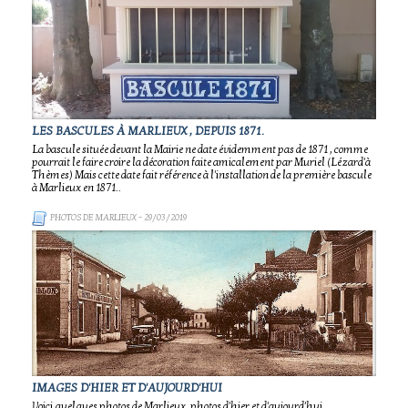
LES BASCULES À MARLIEUX , DEPUIS 1871.
La bascule située devant la Mairie ne date évidemment pas de 1871 , comme
pourrait le faire croire la décoration faite amicalement par Muriel (Lézard'à
Thèmes) Mais cette date fait référence à l'installation de la première bascule
à Marlieux en 1871..
PHOTOS DE MARLIEUX
- 29/03/2019
IMAGES D'HIER ET D'AUJOURD'HUI
Voici quelques photos de Marlieux, photos d'hier et d'aujourd'hui.