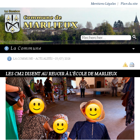
ACTUALITÉS
PUBLICATIONS
GROUPEMENT PAROISSIAL
ECOLE PRIVÉE
ACTION SOCIALE
PHOTOS DE MARLIEUX
/ VIE LOCALE
Mentions Légales
|
Plan du site
LA COMMUNE
-
ACTUALITÉS
- 03/07/2026
LES CM2 DISENT AU REVOIR À L'ÉCOLE DE MARLIEUX