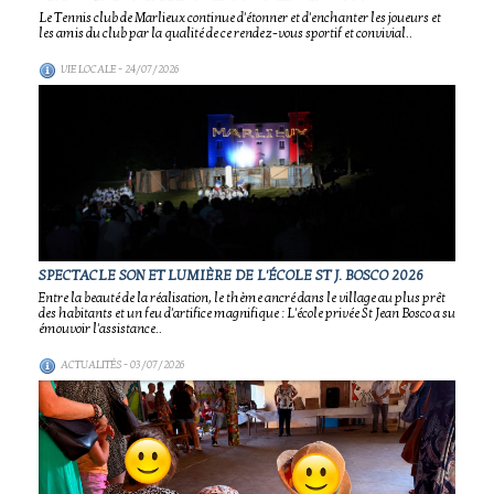
Le Tennis club de Marlieux continue d'étonner et d'enchanter les joueurs et
les amis du club par la qualité de ce rendez-vous sportif et convivial..
VIE LOCALE
- 24/07/2026
SPECTACLE SON ET LUMIÈRE DE L'ÉCOLE ST J. BOSCO 2026
Entre la beauté de la réalisation, le thème ancré dans le village au plus prêt
des habitants et un feu d'artifice magnifique : L'école privée St Jean Bosco a su
émouvoir l'assistance..
ACTUALITÉS
- 03/07/2026