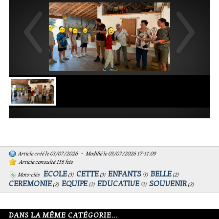
Article créé le 03/07/2026 - Modifié le 03/07/2026 17:11:09
Article consulté 156 fois
ECOLE
CETTE
ENFANTS
BELLE
Mots-clés
(
3
)
(
3
)
(
3
)
(
2
)
CEREMONIE
EQUIPE
EDUCATIVE
SOUVENIR
(
2
)
(
2
)
(
2
)
(
2
)
DANS LA MÊME CATÉGORIE...