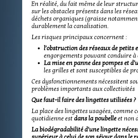
En réalité, du fait même de leur structu
sur les obstacles présents dans les rés
déchets organiques (graisse notamment)
durablement la canalisation.
Les risques principaux concernent :
l’obstruction des réseaux de petits
engorgements pouvant conduire à 
La mise en panne des pompes et d’u
les grilles et sont susceptibles de 
Ces dysfonctionnements nécessitent so
problèmes importants aux collectivités
Que faut-il faire des lingettes utilisées ?
La place des lingettes usagées, comme cel
quotidienne est
dans la poubelle
et non 
La biodégradabilité d’une lingette néces
supérieur à celui de son séjour dans le r