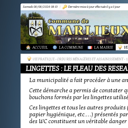
Samedi 08/08/2026 08:13
|
Dernière mise à jour effectuée il y a 1 jour
PRÉSENTATION
PRÉSENTATION
DÉMARCHES FORMA
IN
TOURISME-COMMERCES-ARTISANS
BIBLIOTHÈQUE
OR
MARPA LE RENON
PLAN LOCAL URBAN
AS
VIE LOCALE
LES ANNONCES DE 
LA
ACTUALITÉS
PUBLICATIONS
GR
ACCUEIL
LA COMMUNE
LA MAIRIE
VI
VIE PRATIQUE
-
ORDURES MÉNAGÈRES ET ASSAINISSEMENT
- 
LINGETTES : LE FLEAU DES RESE
La municipalité a fait procéder à une a
Cette démarche a permis de constater qu
bouchons formés par les lingettes utilisé
Ces lingettes et tous les autres produits
papier hygiénique, etc.…) présentés par
des WC constituent un véritable danger