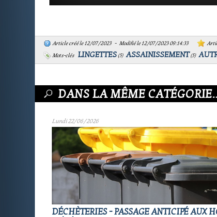
Article créé le 12/07/2023 - Modifié le 12/07/2023 09:14:33
Artic
LINGETTES
ASSAINISSEMENT
AUT
Mots-clés
(
5
)
(
5
)
DANS LA MÊME CATÉGORIE..
Lundi 22/06/2026
DÉCHÈTERIES - PASSAGE ANTICIPÉ AUX 