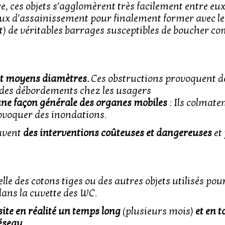
re, ces objets s’agglomèrent très facilement entre eu
eaux d’assainissement pour finalement former avec le
 de véritables barrages susceptibles de boucher co
 et moyens diamètres.
Ces obstructions provoquent d
des débordements chez les usagers
ne façon générale des organes mobiles
: Ils colmate
provoquer des inondations.
uvent
des interventions coûteuses et dangereuses
et
le des cotons tiges ou des autres objets utilisés pou
dans la cuvette des WC.
site en réalité un temps long
(plusieurs mois)
et en t
éseau.