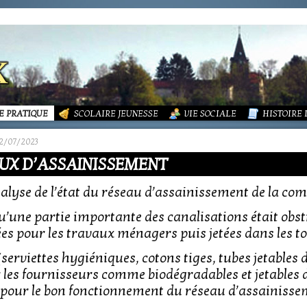
LITÉS
FORMATIONS
DURES MÉNAGÈRES ET ASSAINISSEMENT
ISME (PLU)
SOCIATIONS
ECOLE PUBLIQUE - INFORMATIONS
LA MAIRIE
 VIE DES ASSOCIATIONS
PÔLE ENFANCE
LA PETITE
OUPEMENT PAROISSIAL
ECOLE PRIVÉE
ACTION SOCIALE
PHOTOS D
E PRATIQUE
SCOLAIRE JEUNESSE
VIE SOCIALE
HISTOIRE
12/07/2023
AUX D’ASSAINISSEMENT
nalyse de l’état du réseau d’assainissement de la c
’une partie importante des canalisations était obst
es pour les travaux ménagers puis jetées dans les toi
 (serviettes hygiéniques, cotons tiges, tubes jetables
 les fournisseurs comme biodégradables et jetables 
 pour le bon fonctionnement du réseau d’assainisse