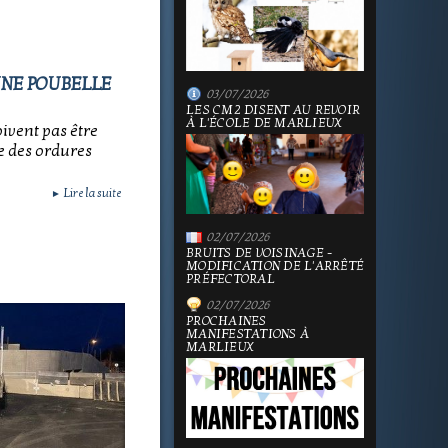
 UNE POUBELLE
03/07/2026
LES CM2 DISENT AU REVOIR
À L'ÉCOLE DE MARLIEUX
oivent pas être
le des ordures
Lire la suite
►
02/07/2026
BRUITS DE VOISINAGE -
MODIFICATION DE L'ARRÊTÉ
PRÉFECTORAL
02/07/2026
PROCHAINES
MANIFESTATIONS À
MARLIEUX