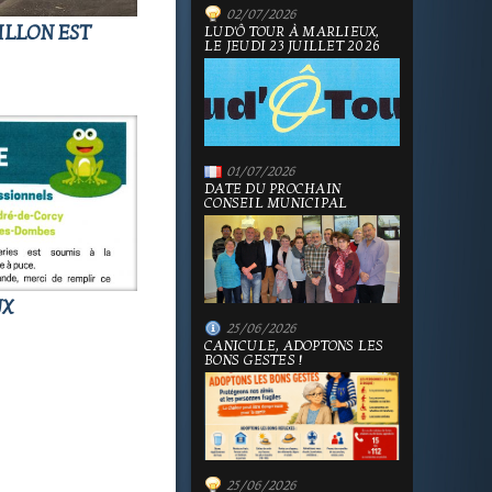
02/07/2026
ILLON EST
LUD'Ô TOUR À MARLIEUX,
LE JEUDI 23 JUILLET 2026
01/07/2026
DATE DU PROCHAIN
CONSEIL MUNICIPAL
UX
25/06/2026
CANICULE, ADOPTONS LES
BONS GESTES !
25/06/2026