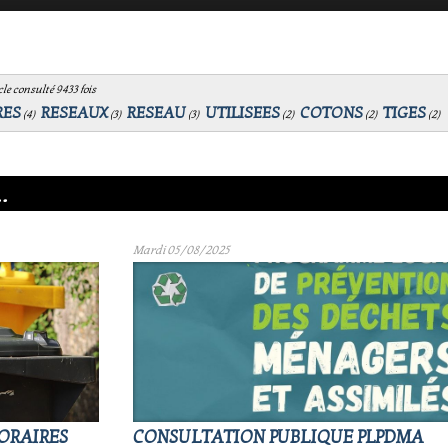
le consulté 9433 fois
RES
RESEAUX
RESEAU
UTILISEES
COTONS
TIGES
(
4
)
(
3
)
(
3
)
(
2
)
(
2
)
(
2
)
.
Mardi 05/08/2025
HORAIRES
CONSULTATION PUBLIQUE PLPDMA