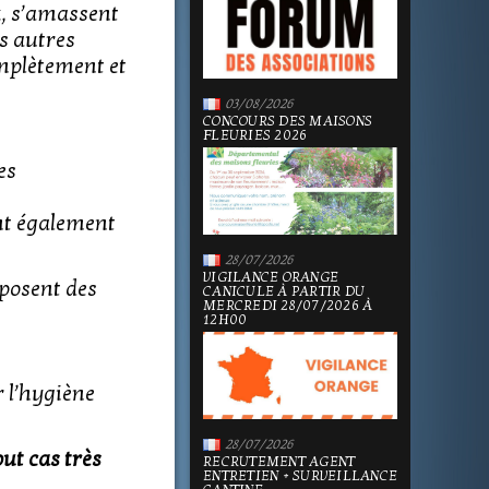
x, s’amassent
s autres
mplètement et
03/08/2026
CONCOURS DES MAISONS
FLEURIES 2026
es
nt également
28/07/2026
VIGILANCE ORANGE
 posent des
CANICULE À PARTIR DU
MERCREDI 28/07/2026 À
12H00
r l’hygiène
28/07/2026
out cas très
RECRUTEMENT AGENT
ENTRETIEN + SURVEILLANCE