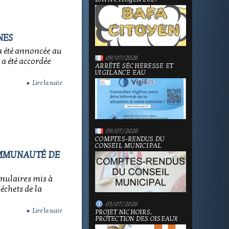
NES
 a été annoncée au
09/07/2026
 a été accordée
ARRÊTÉ SÉCHERESSE ET
VIGILANCE EAU
Lire la suite
►
09/07/2026
COMPTES-RENDUS DU
CONSEIL MUNICIPAL
OMMUNAUTÉ DE
rmulaires mis à
déchets de la
03/07/2026
Lire la suite
►
PROJET NICHOIRS,
PROTECTION DES OISEAUX