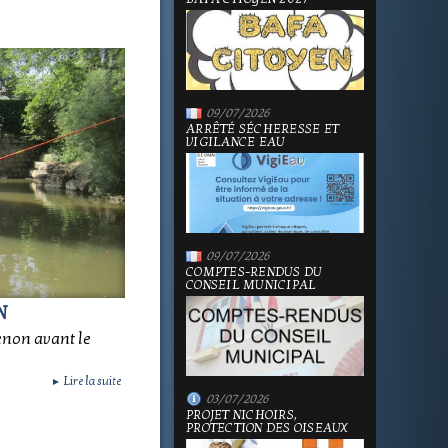
09/07/2026
ARRÊTÉ SÉCHERESSE ET
VIGILANCE EAU
09/07/2026
COMPTES-RENDUS DU
CONSEIL MUNICIPAL
N
enon avant le
Lire la suite
►
03/07/2026
PROJET NICHOIRS,
PROTECTION DES OISEAUX