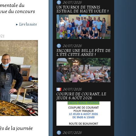
24/07/2026
ementale du
UN TOURNOI DE TENNIS
n vue du concours
ESTIVAL DE HAUTE VOLÉE !
Lire la suite
►
021
24/07/2026
ENCORE UNE BELLE FÊTE DE
L'ÉTÉ CETTE ANNÉE !
24/07/2026
COUPURE DE COURANT, LE
JEUDI 6 AOÛT 2026
ès de la journée
24/07/2026