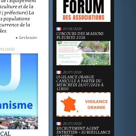
e de l'Equipement
culture et de la
( préfecture) La
es populations
ncurrence de la
03/08/2026
des.
CONCOURS DES MAISONS
FLEURIES 2026
Lire la suite
►
/11/2025
28/07/2026
VIGILANCE ORANGE
CANICULE À PARTIR DU
MERCREDI 28/07/2026 À
12H00
28/07/2026
RECRUTEMENT AGENT
ENTRETIEN + SURVEILLANCE
OCAL