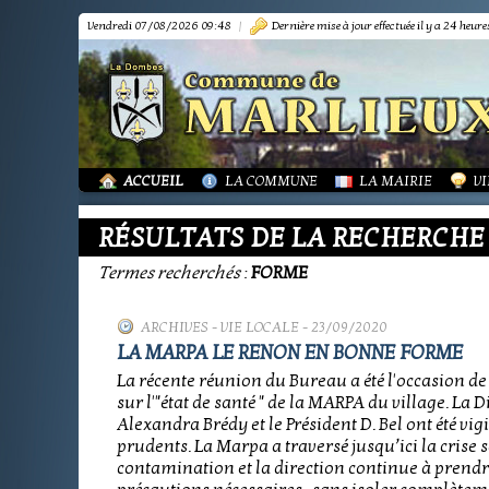
Vendredi 07/08/2026 09:48
|
Dernière mise à jour effectuée il y a 24 heure
PRÉSENTATION
PRÉSENTATION
DÉMARCHES FORMA
IN
TOURISME-COMMERCES-ARTISANS
BIBLIOTHÈQUE
OR
MARPA LE RENON
PLAN LOCAL URBAN
AS
VIE LOCALE
LES ANNONCES DE 
LA
ACTUALITÉS
PUBLICATIONS
GR
ACCUEIL
LA COMMUNE
LA MAIRIE
VI
RÉSULTATS DE LA RECHERCHE
Termes recherchés
:
FORME
ARCHIVES
-
VIE LOCALE
- 23/09/2020
LA MARPA LE RENON EN BONNE FORME
La récente réunion du Bureau a été l'occasion de 
sur l'"état de santé " de la MARPA du village. La D
Alexandra Brédy et le Président D. Bel ont été vigi
prudents. La Marpa a traversé jusqu’ici la crise 
contamination et la direction continue à prendr