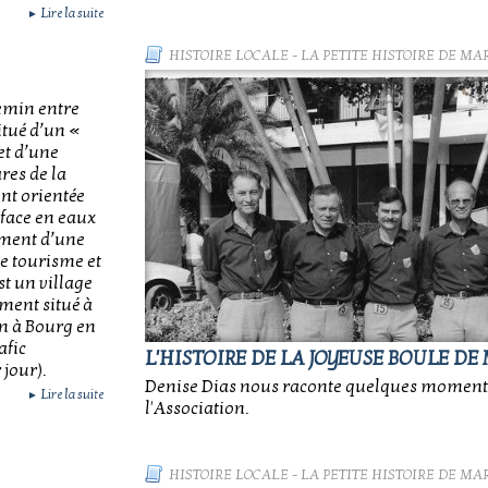
Lire la suite
►
HISTOIRE LOCALE
-
LA PETITE HISTOIRE DE MA
emin entre
itué d’un «
 et d’une
ares de la
nt orientée
rface en eaux
ement d’une
le tourisme et
t un village
ment situé à
on à Bourg en
afic
L'HISTOIRE DE LA JOYEUSE BOULE DE
 jour).
Denise Dias nous raconte quelques moments
Lire la suite
►
l'Association.
HISTOIRE LOCALE
-
LA PETITE HISTOIRE DE MA