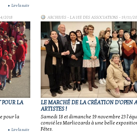
Lire la suite
►
04/2018
ARCHIVES
-
LA VIE DES ASSOCIATIONS
- 19/11/2
T POUR LA
LE MARCHÉ DE LA CRÉATION D'OPEN A
ARTISTES !
pe pour la
Samedi 18 et dimanche 19 novembre 23 l'équ
convié les Marliozards à une belle exposition
Fêtes.
Lire la suite
►