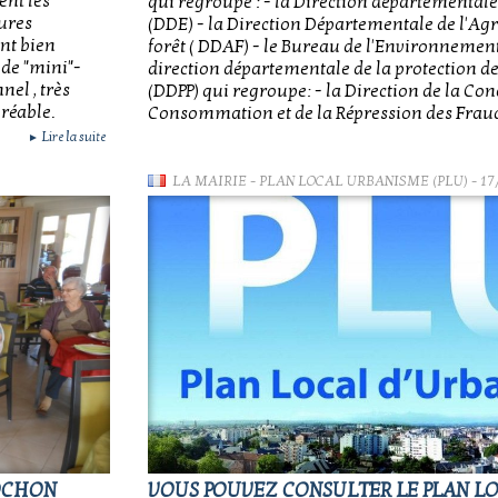
ent les
qui regroupe : - la Direction départemental
eures
(DDE) - la Direction Départementale de l'Agri
ont bien
forêt ( DDAF) - le Bureau de l'Environnement 
de "mini"-
direction départementale de la protection d
el , très
(DDPP) qui regroupe: - la Direction de la Co
gréable.
Consommation et de la Répression des Frau
Lire la suite
►
LA MAIRIE
-
PLAN LOCAL URBANISME (PLU)
- 17
POCHON
VOUS POUVEZ CONSULTER LE PLAN L