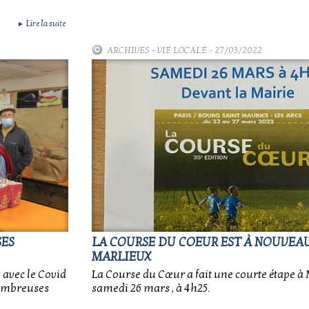
Lire la suite
►
ARCHIVES
-
VIE LOCALE
- 27/03/2022
SES
LA COURSE DU COEUR EST À NOUVEAU
MARLIEUX
 avec le Covid
La Course du Cœur a fait une courte étape à 
nombreuses
samedi 26 mars , à 4h25.