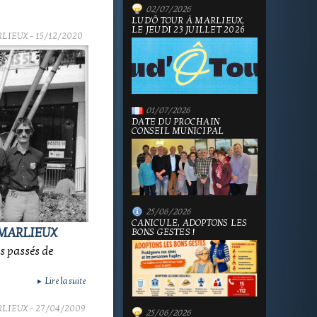
02/07/2026
LUD'Ô TOUR À MARLIEUX,
LE JEUDI 23 JUILLET 2026
RLIEUX
- 15/12/2020
01/07/2026
DATE DU PROCHAIN
CONSEIL MUNICIPAL
25/06/2026
CANICULE, ADOPTONS LES
 MARLIEUX
BONS GESTES !
 passés de
Lire la suite
►
RLIEUX
- 27/04/2009
25/06/2026