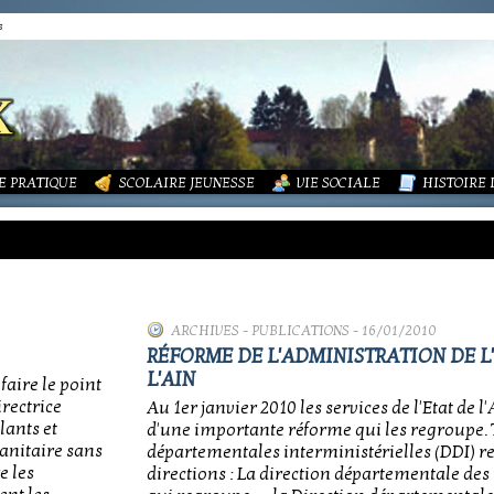
s
LITÉS
FORMATIONS
DURES MÉNAGÈRES ET ASSAINISSEMENT
ISME (PLU)
SOCIATIONS
ECOLE PUBLIQUE - INFORMATIONS
LA MAIRIE
 VIE DES ASSOCIATIONS
PÔLE ENFANCE
LA PETITE
OUPEMENT PAROISSIAL
ECOLE PRIVÉE
ACTION SOCIALE
PHOTOS D
E PRATIQUE
SCOLAIRE JEUNESSE
VIE SOCIALE
HISTOIRE
ARCHIVES
-
PUBLICATIONS
- 16/01/2010
RÉFORME DE L'ADMINISTRATION DE L
L'AIN
faire le point
irectrice
Au 1er janvier 2010 les services de l'Etat de l'
lants et
d'une importante réforme qui les regroupe. 
sanitaire sans
départementales interministérielles (DDI) r
e les
directions : La direction départementale des 