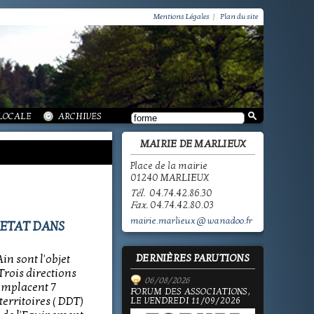
VIE PRATIQUE / GROUPEMENT PAROISSIAL
SCOLAIRE JEUNESSE / INFORMATIONS
Mentions Légales
|
Plan du site
SCOLAIRE JEUNESSE / ECOLE PUBLIQUE - INFORMATIONS
SCOLAIRE JEUNESSE / PÔLE ENFANCE
SCOLAIRE JEUNESSE / ECOLE PRIVÉE
VIE SOCIALE / ACTION SOCIALE
/ ECOLE PUBLIQUE - INFORMATIONS
 HISTOIRE DE MARLIEUX
/ LA VIE DES ASSOCIATIONS
E MARLIEUX
/ VIE LOCALE
 LOCALE
ARCHIVES
MAIRIE DE MARLIEUX
Place de la mairie
01240 MARLIEUX
Tél.
04.74.42.86.30
Fax.
04.74.42.80.03
mairie.marlieux@wanadoo.fr
'ETAT DANS
DERNIÈRES PARUTIONS
Ain sont l'objet
Trois directions
06/08/2026
emplacent 7
FORUM DES ASSOCIATIONS,
territoires ( DDT)
LE VENDREDI 11/09/2026