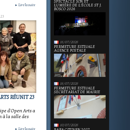
SPECTACLE SON ET
Lire la suite
LUMIÈRE DE L'ÉCOLE ST J.
►
BOSCO 2026
023
16/07/2026
FERMETURE ESTIVALE
AGENCE POSTALE
16/07/2026
FERMETURE ESTIVALE
SECRÉTARIAT DE MAIRIE
RTS RÉUNIT 23
ipe d'Open Arts a
 à la salle des
10/07/2026
Lire la suite
►
BAFA CITOYEN 2027