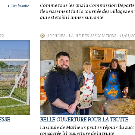
Comme tous les ans la Commission Départ
Lire la suite
►
fleurissement fait la tournée des villages e
qui est établi l'année suivante.
22
ARCHIVES
-
LA VIE DES ASSOCIATIONS
- 13/03/2
ESSE
BELLE OUVERTURE POUR LA TRUITE
La Gaule de Marlieux peut se réjouir du succ
consacrée à l'ouverture de la truite..