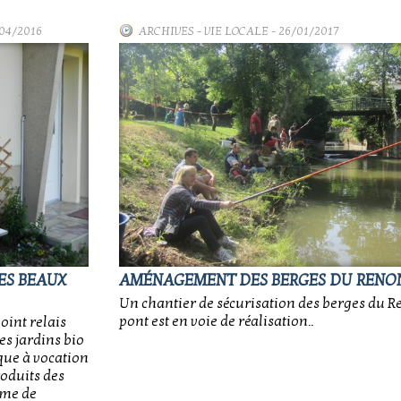
/04/2016
ARCHIVES
-
VIE LOCALE
- 26/01/2017
ES BEAUX
AMÉNAGEMENT DES BERGES DU RENO
Un chantier de sécurisation des berges du R
pont est en voie de réalisation..
oint relais
es jardins bio
que à vocation
roduits des
rme de