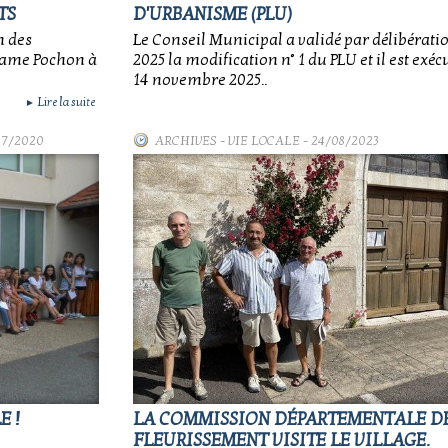
TS
D'URBANISME (PLU)
m des
Le Conseil Municipal a validé par délibérati
adame Pochon à
2025 la modification n° 1 du PLU et il est exéc
14 novembre 2025..
Lire la suite
►
07/2020
ARCHIVES
-
VIE LOCALE
- 24/08/2023
E !
LA COMMISSION DÉPARTEMENTALE D
FLEURISSEMENT VISITE LE VILLAGE.