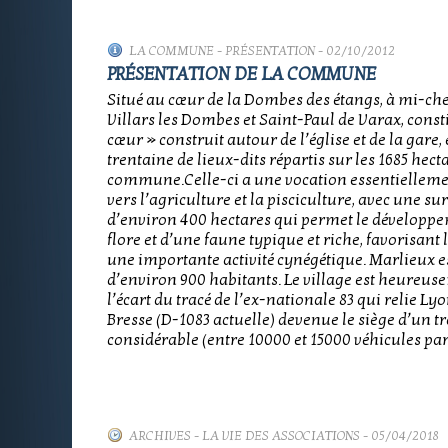
LA COMMUNE
-
PRÉSENTATION
- 02/10/2012
PRÉSENTATION DE LA COMMUNE
Situé au cœur de la Dombes des étangs, à mi-ch
Villars les Dombes et Saint-Paul de Varax, const
cœur » construit autour de l’église et de la gare,
trentaine de lieux-dits répartis sur les 1685 hect
commune.Celle-ci a une vocation essentielleme
vers l’agriculture et la pisciculture, avec une su
d’environ 400 hectares qui permet le développ
flore et d’une faune typique et riche, favorisant 
une importante activité cynégétique. Marlieux es
d’environ 900 habitants. Le village est heureuse
l’écart du tracé de l’ex-nationale 83 qui relie Ly
Bresse (D-1083 actuelle) devenue le siège d’un tr
considérable (entre 10000 et 15000 véhicules par
ARCHIVES
-
LA VIE DES ASSOCIATIONS
- 05/04/2018